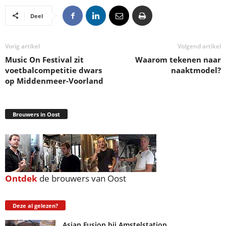
Deel
Vorig artikel
Volgend artikel
Music On Festival zit
Waarom tekenen naar
voetbalcompetitie dwars
naaktmodel?
op Middenmeer-Voorland
Brouwers in Oost
Ontdek
de brouwers van Oost
Deze al gelezen?
Asian Fusion bij Amstelstation