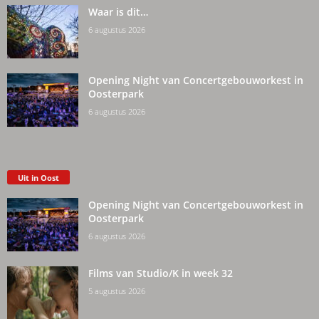
Waar is dit…
6 augustus 2026
Opening Night van Concertgebouworkest in
Oosterpark
6 augustus 2026
Uit in Oost
Opening Night van Concertgebouworkest in
Oosterpark
6 augustus 2026
Films van Studio/K in week 32
5 augustus 2026