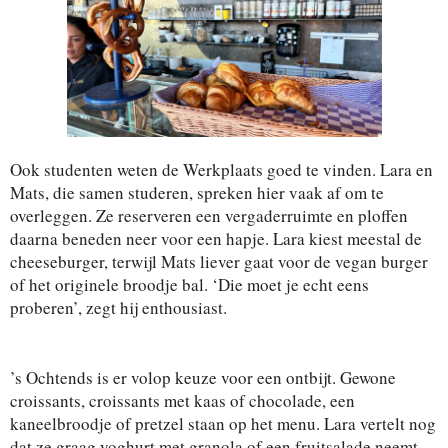
Ook studenten weten de Werkplaats goed te vinden. Lara en
Mats, die samen studeren, spreken hier vaak af om te
overleggen. Ze reserveren een vergaderruimte en ploffen
daarna beneden neer voor een hapje. Lara kiest meestal de
cheeseburger, terwijl Mats liever gaat voor de vegan burger
of het originele broodje bal. ‘Die moet je echt eens
proberen’, zegt hij enthousiast.
’s Ochtends is er volop keuze voor een ontbijt. Gewone
croissants, croissants met kaas of chocolade, een
kaneelbroodje of pretzel staan op het menu. Lara vertelt nog
dat ze graag yoghurt met granola of een fruitsalade neemt