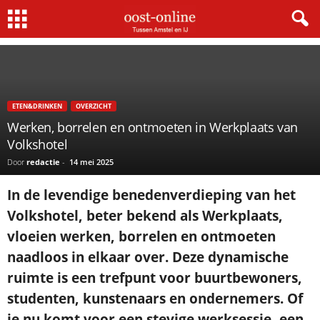
Home
Eten&Drinken
Werken, borrelen en ontmoeten in Werkplaats van Volkshotel
ETEN&DRINKEN
OVERZICHT
Werken, borrelen en ontmoeten in Werkplaats van
Volkshotel
Door
redactie
-
14 mei 2025
In de levendige benedenverdieping van het
Volkshotel, beter bekend als Werkplaats,
vloeien werken, borrelen en ontmoeten
naadloos in elkaar over. Deze dynamische
ruimte is een trefpunt voor buurtbewoners,
studenten, kunstenaars en ondernemers. Of
je nu komt voor een stevige werksessie, een