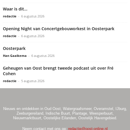
Waar is dit…
redactie
-
6 augustus 2026
Opening Night van Concertgebouworkest in Oosterpark
redactie
-
6 augustus 2026
Oosterpark
Han Gaaikema
-
6 augustus 2026
Geheugen van Oost brengt tweede podcast uit over Fré
Cohen
redactie
-
5 augustus 2026
Nieuws en ontdekken in Oud Oost, Watergraafsmeer, Overamstel, IJburg,
Zeeburgereiland, Indische Buurt, Plantage, Weesperbuurt,
Nieuwmarktbuurt, Oostelijke Eilanden, Oostelijk Havengebied.
Neem contact met ons op:
redactie@oost-online.nl