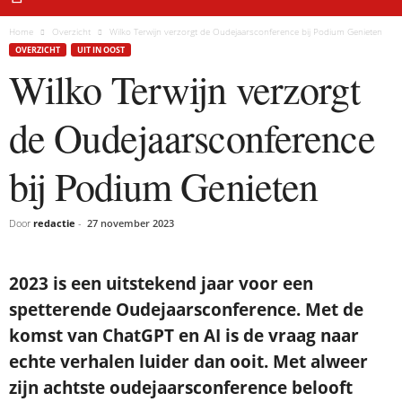
Home
Overzicht
Wilko Terwijn verzorgt de Oudejaarsconference bij Podium Genieten
OVERZICHT
UIT IN OOST
Wilko Terwijn verzorgt
de Oudejaarsconference
bij Podium Genieten
Door
redactie
-
27 november 2023
2023 is een uitstekend jaar voor een
spetterende Oudejaarsconference. Met de
komst van ChatGPT en AI is de vraag naar
echte verhalen luider dan ooit. Met alweer
zijn achtste oudejaarsconference belooft