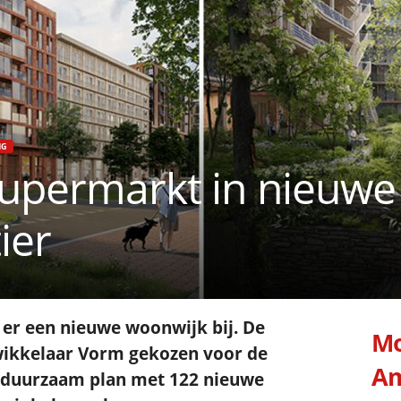
NG
supermarkt in nieuwe
ier
 er een nieuwe woonwijk bij. De
Mo
wikkelaar Vorm gekozen voor de
Am
n duurzaam plan met 122 nieuwe