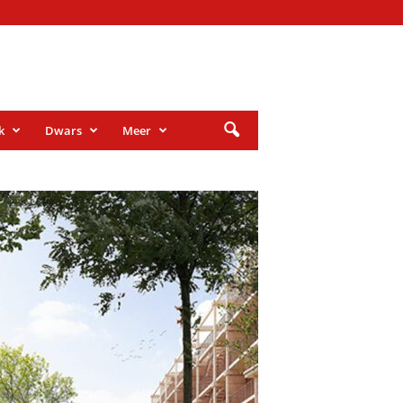
k
Dwars
Meer