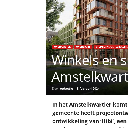
OVERAMSTEL
OVERZICHT
STEDELIJKE ONTWIKKELI
Winkels en 
Amstelkwart
Door
redactie
-
8 februari 2024
In het Amstelkwartier komt
gemeente heeft projectont
ontwikkeling van ‘Hibi’, ee