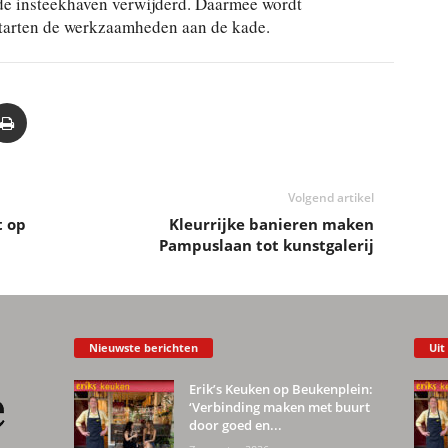
de insteekhaven verwijderd. Daarmee wordt
 starten de werkzaamheden aan de kade.
Volgend artikel
t op
Kleurrijke banieren maken
Pampuslaan tot kunstgalerij
Nieuwste berichten
Uit
Erik’s Keuken op Beukenplein:
‘Verbinding maken met buurt
door goed en...