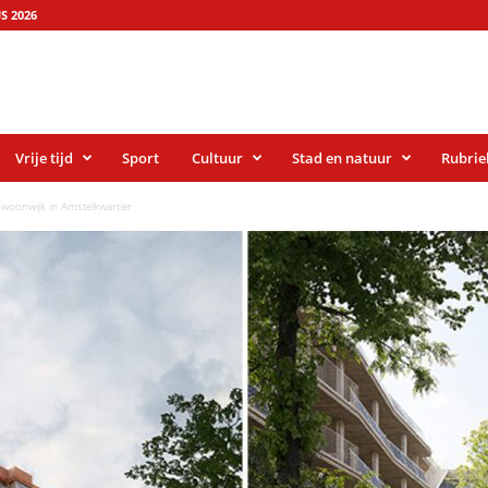
S 2026
Vrije tijd
Sport
Cultuur
Stad en natuur
Rubrie
woonwijk in Amstelkwartier