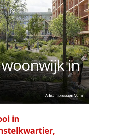
 woonwijk in
Artist impression Vorm
oi in
stelkwartier,