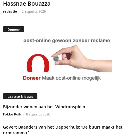
Hassnae Bouazza
redactie
-
2 augustus 2026
Doneer
Laatste Nieuws
Bijzonder wonen aan het Windroosplein
Fokko Kuik
-
8 augustus 2026
Govert Baanders van het Dapperhuis: ‘De buurt maakt het
programma.’