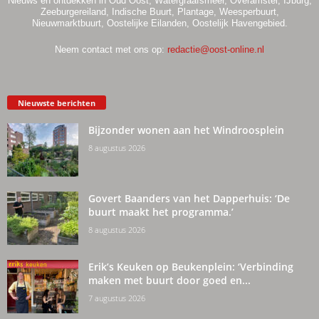
Nieuws en ontdekken in Oud Oost, Watergraafsmeer, Overamstel, IJburg,
Zeeburgereiland, Indische Buurt, Plantage, Weesperbuurt,
Nieuwmarktbuurt, Oostelijke Eilanden, Oostelijk Havengebied.
Neem contact met ons op:
redactie@oost-online.nl
Nieuwste berichten
Bijzonder wonen aan het Windroosplein
8 augustus 2026
Govert Baanders van het Dapperhuis: ‘De
buurt maakt het programma.’
8 augustus 2026
Erik’s Keuken op Beukenplein: ‘Verbinding
maken met buurt door goed en...
7 augustus 2026