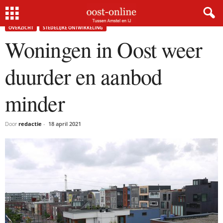
Home
Overzicht
Woningen in Oost weer duurder en aanbod minder
OVERZICHT
STEDELIJKE ONTWIKKELING
Woningen in Oost weer
duurder en aanbod
minder
Door
redactie
-
18 april 2021