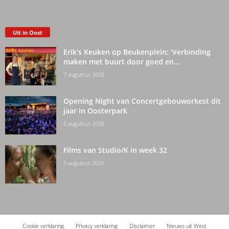
Uit in Oost
Erik’s Keuken op Beukenplein: ‘Verbinding
maken met buurt door goed en...
7 augustus 2026
Opening Night van Concertgebouworkest dit
jaar in Oosterpark
6 augustus 2026
Films van Studio/K in week 32
5 augustus 2026
Cookie verklaring
Privacy verklaring
Disclaimer
Nieuws uit West