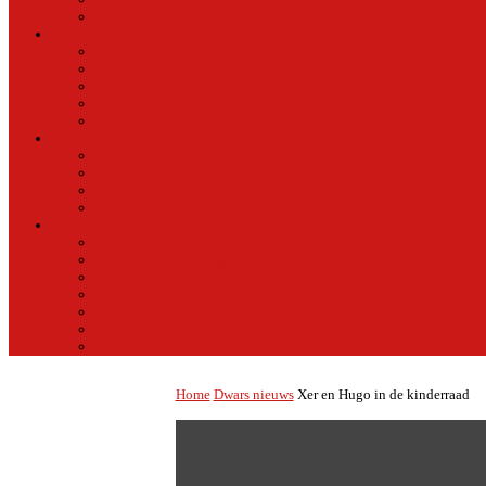
Nieuws uit Artis
Rubriek
Ondernemer in Oost
De straten van Fokko Kuik
Maak een Oostommetje
Shotje van Goost
Buurtmensen
Dwars
Dwars
Over Dwars
Dwars Archief
Contact met Dwars
Meer
Contact met oost-online
oost-online op het beginscherm van je smartphone of tablet
Over oost-online
Meewerken aan oost-online
Het team
Abonneer gratis op de NieuwsMail
Doneer
Home
Dwars nieuws
Xer en Hugo in de kinderraad