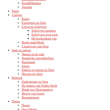
Eten&Drinken
Agenda
Sport
Cultuur
Kunst
Exposities in Oost
Lezen en schrijven
Schrijvers spreken
Schrijvers over oost
De boekenkast van
BoekvandeWeek
Creatieven van Oost
Stad en natuur
Natuur in de stad
Stedelijke ontwikkeling
Duurzaam
Groen
Parken en tuinen in Oost
Nieuws uit Artis
Rubriek
Ondernemer in Oost
De straten van Fokko Kuik
Maak een Oostommetje
Shotje van Goost
Buurtmensen
Dwars
Dwars
Over Dwars