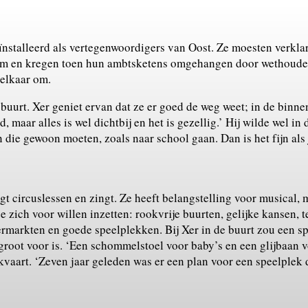
nstalleerd als vertegenwoordigers van Oost. Ze moesten verkla
m en kregen toen hun ambtsketens omgehangen door wethouder
 elkaar om.
 buurt. Xer geniet ervan dat ze er goed de weg weet; in de binne
ad, maar alles is wel dichtbij en het is gezellig.’ Hij wilde wel i
 die gewoon moeten, zoals naar school gaan. Dan is het fijn als 
lgt circuslessen en zingt. Ze heeft belangstelling voor musical, m
zich voor willen inzetten: rookvrije buurten, gelijke kansen, 
rmarkten en goede speelplekken. Bij Xer in de buurt zou een sp
groot voor is. ‘Een schommelstoel voor baby’s en een glijbaan v
aart. ‘Zeven jaar geleden was er een plan voor een speelplek d