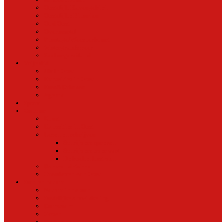
Oostelijk Havengebied
Oostelijke Eilanden
Oud Oost
Overamstel
Plantage/Weesperbuurt
Watergraafsmeer
Zeeburgereiland
Vrije tijd
Uit In Oost
Exposities in Oost
Eten&Drinken
Agenda
Sport
Cultuur
Kunst
Exposities in Oost
Lezen en schrijven
Schrijvers spreken
Schrijvers over oost
De boekenkast van
BoekvandeWeek
Creatieven van Oost
Stad en natuur
Natuur in de stad
Stedelijke ontwikkeling
Duurzaam
Groen
Parken en tuinen in Oost