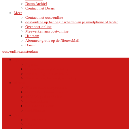
Dwars Archief
Contact met Dwars
Meer
Contact met oost-online
oost-online op het beginscherm van je smartphone of tablet
Over oost-online
Meewerken aan oost-online
Het team
Abonneer gratis op de NieuwsMail
C
AMSTERDAM
Doneer
VRIJDAG 7 AUGUSTUS 2026
15.7
oost-online.amsterdam
Agenda
Agenda
Cursus Training Workshop
Meld een Agenda activiteit
Meld cursus, training, workshop
Nieuws
Nieuws en achtergronden
Contact met oost-online
1018 Magazine Online
Dwars Online
Geluiden uit Oost
Oud Nieuws
Buurt
Buurtmensen
IJburg
Indische Buurt