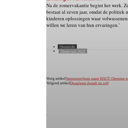
Na de zomervakantie begint het werk. Z
bestaat al zeven jaar, omdat de politie
kinderen oplossingen waar volwassenen 
willen we leren van hun ervaringen.’
Overzicht
Dwars juli 2026
Deel
Vorig artikel
Natuurspeeltuin naast HAUT. Opening no
Volgend artikel
Dwaalgast dwaalt nu zelf
.
.
.
.