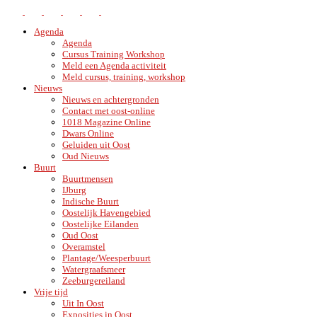
Agenda
Agenda
Cursus Training Workshop
Meld een Agenda activiteit
Meld cursus, training, workshop
Nieuws
Nieuws en achtergronden
Contact met oost-online
1018 Magazine Online
Dwars Online
Geluiden uit Oost
Oud Nieuws
Buurt
Buurtmensen
IJburg
Indische Buurt
Oostelijk Havengebied
Oostelijke Eilanden
Oud Oost
Overamstel
Plantage/Weesperbuurt
Watergraafsmeer
Zeeburgereiland
Vrije tijd
Uit In Oost
Exposities in Oost