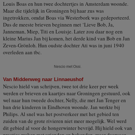
Louis Boas en hun twee dochtertjes in Amsterdam woonde.
Maar die tijdelijk in Groningen bij haar zus was
ingetrokken, omdat Boas via Westerbork was gedeporteerd.
Dus de meeste brieven beginnen met ‘Lieve Bob, Ja,
Janneman, Miep, Titi en Louisje. Later zou daar nog een
kleine Marius Jan bij komen, het derde kind van Bob en Jan
Zeven-Grönloh. Hun oudste dochter Ati was in juni 1940
overleden aan tbc.
Nescio met Ossi.
Van Middenweg naar Linnaeushof
Nescio hield van schrijven, twee tot drie keer per week
werden er brieven en kaartjes naar Groningen gestuurd, ook
wel naar hun tweede dochter, Nelly, die met Jan Tenger en
hun drie kinderen in Eindhoven woonde. Jan werkte bij
Philips. Al snel was het postverkeer met het gebied ten
zuiden van de grote rivieren niet meer mogelijk. Wel werd
dit gebied al voor de hongerwinter bevrijd. Hij hield ook van
praatjes maken met vrienden en bekenden, maar daarvoor