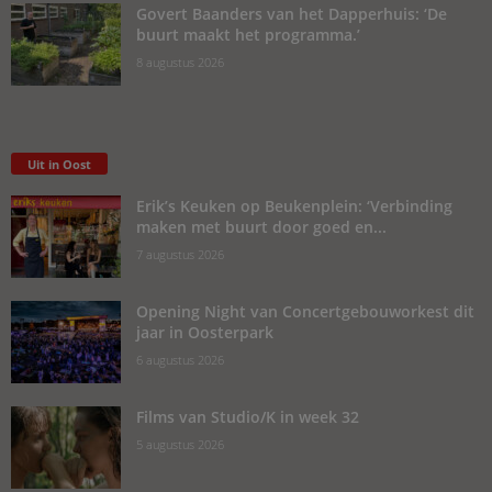
Govert Baanders van het Dapperhuis: ‘De
buurt maakt het programma.’
8 augustus 2026
Uit in Oost
Erik’s Keuken op Beukenplein: ‘Verbinding
maken met buurt door goed en...
7 augustus 2026
Opening Night van Concertgebouworkest dit
jaar in Oosterpark
6 augustus 2026
Films van Studio/K in week 32
5 augustus 2026