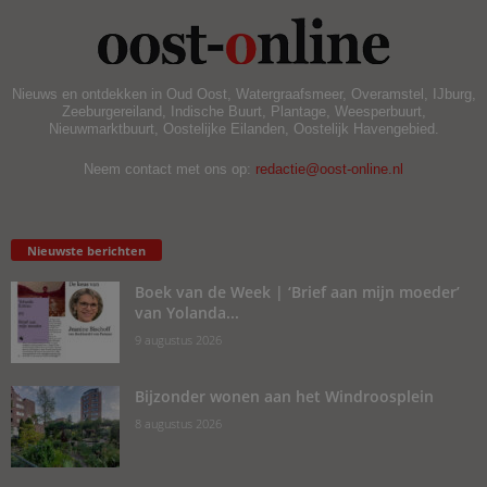
Nieuws en ontdekken in Oud Oost, Watergraafsmeer, Overamstel, IJburg,
Zeeburgereiland, Indische Buurt, Plantage, Weesperbuurt,
Nieuwmarktbuurt, Oostelijke Eilanden, Oostelijk Havengebied.
Neem contact met ons op:
redactie@oost-online.nl
Nieuwste berichten
Boek van de Week | ‘Brief aan mijn moeder’
van Yolanda...
9 augustus 2026
Bijzonder wonen aan het Windroosplein
8 augustus 2026