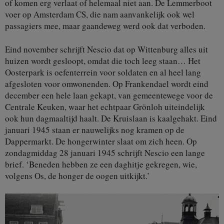
of komen erg verlaat of helemaal niet aan. De Lemmerboot
voer op Amsterdam CS, die nam aanvankelijk ook wel
passagiers mee, maar gaandeweg werd ook dat verboden.
Eind november schrijft Nescio dat op Wittenburg alles uit
huizen wordt gesloopt, omdat die toch leeg staan… Het
Oosterpark is oefenterrein voor soldaten en al heel lang
afgesloten voor omwonenden. Op Frankendael wordt eind
december een hele laan gekapt, van gemeentewege voor de
Centrale Keuken, waar het echtpaar Grönloh uiteindelijk
ook hun dagmaaltijd haalt. De Kruislaan is kaalgehakt. Eind
januari 1945 staan er nauwelijks nog kramen op de
Dappermarkt. De hongerwinter slaat om zich heen. Op
zondagmiddag 28 januari 1945 schrijft Nescio een lange
brief. ‘Beneden hebben ze een daghitje gekregen, wie,
volgens Os, de honger de oogen uitkijkt.’