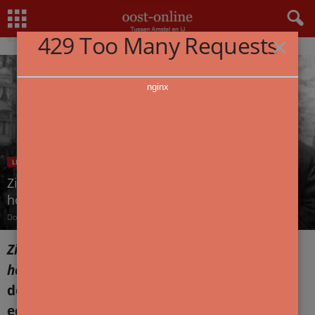
Home
Lezen en schrijven
Zingen in het donker. Een kijkje met opgeheven hoofd in een
429 Too Many Requests
×
duistere...
nginx
LEZEN EN SCHRIJVEN
OVERZICHT
Zingen in het donker. Een kijkje met opgeheven
hoofd in een duistere keuken
Door
Anne-Mariken Raukema
-
22 maart 2025
Zingen in het donker. Brieven uit de
hongerwinter
van Nescio, verscheen eerder
deze maand. De brieven zijn bezorgd en van
een voorwoord voorzien door Lieneke