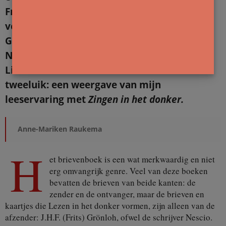
Frerichs. Als er een schrijver met Oost
verbonden was, dan was dat wel J.H.F.
Grönloh, die schreef onder het pseudoniem
Nescio (Ik weet niet). Na een interview met
Lieneke Frerichs is dit
deel 2
van het
tweeluik: een weergave van mijn
leeservaring met
Zingen in het donker.
Anne-Mariken Raukema
H
et brievenboek is een wat merkwaardig en niet
erg omvangrijk genre. Veel van deze boeken
bevatten de brieven van beide kanten: de
zender en de ontvanger, maar de brieven en
kaartjes die Lezen in het donker vormen, zijn alleen van de
afzender: J.H.F. (Frits) Grönloh, ofwel de schrijver Nescio.