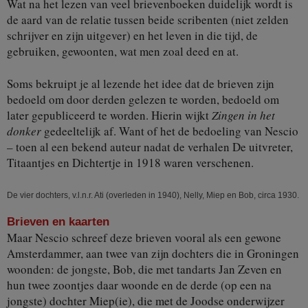
Wat na het lezen van veel brievenboeken duidelijk wordt is
de aard van de relatie tussen beide scribenten (niet zelden
schrijver en zijn uitgever) en het leven in die tijd, de
gebruiken, gewoonten, wat men zoal deed en at.
Soms bekruipt je al lezende het idee dat de brieven zijn
bedoeld om door derden gelezen te worden, bedoeld om
later gepubliceerd te worden. Hierin wijkt
Zingen in het
donker
gedeeltelijk af. Want of het de bedoeling van Nescio
– toen al een bekend auteur nadat de verhalen De uitvreter,
Titaantjes en Dichtertje in 1918 waren verschenen.
De vier dochters, v.l.n.r. Ati (overleden in 1940), Nelly, Miep en Bob, circa 1930.
Brieven en kaarten
Maar Nescio schreef deze brieven vooral als een gewone
Amsterdammer, aan twee van zijn dochters die in Groningen
woonden: de jongste, Bob, die met tandarts Jan Zeven en
hun twee zoontjes daar woonde en de derde (op een na
jongste) dochter Miep(ie), die met de Joodse onderwijzer