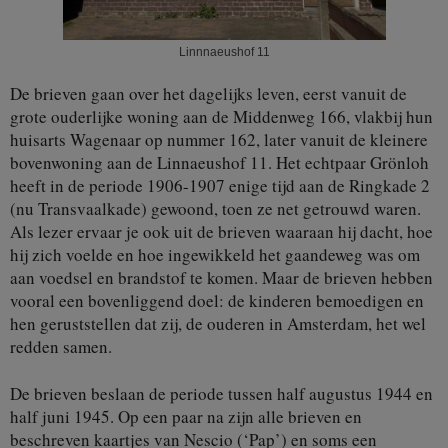
Linnnaeushof 11
De brieven gaan over het dagelijks leven, eerst vanuit de
grote ouderlijke woning aan de Middenweg 166, vlakbij hun
huisarts Wagenaar op nummer 162, later vanuit de kleinere
bovenwoning aan de Linnaeushof 11. Het echtpaar Grönloh
heeft in de periode 1906-1907 enige tijd aan de Ringkade 2
(nu Transvaalkade) gewoond, toen ze net getrouwd waren.
Als lezer ervaar je ook uit de brieven waaraan hij dacht, hoe
hij zich voelde en hoe ingewikkeld het gaandeweg was om
aan voedsel en brandstof te komen. Maar de brieven hebben
vooral een bovenliggend doel: de kinderen bemoedigen en
hen geruststellen dat zij, de ouderen in Amsterdam, het wel
redden samen.
De brieven beslaan de periode tussen half augustus 1944 en
half juni 1945. Op een paar na zijn alle brieven en
beschreven kaartjes van Nescio (‘Pap’) en soms een