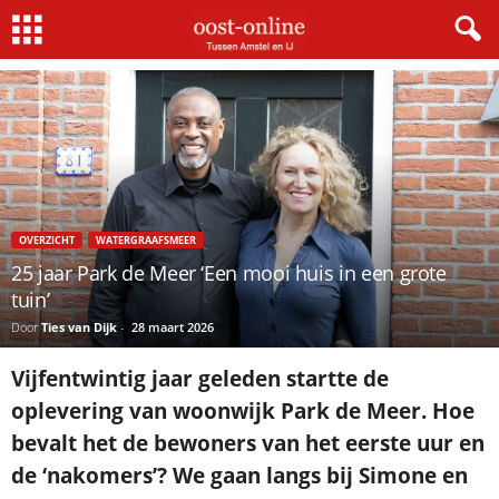
Home
Overzicht
25 jaar Park de Meer ‘Een mooi huis in een grote tuin’
OVERZICHT
WATERGRAAFSMEER
25 jaar Park de Meer ‘Een mooi huis in een grote
tuin’
Door
Ties van Dijk
-
28 maart 2026
Vijfentwintig jaar geleden startte de
oplevering van woonwijk Park de Meer. Hoe
bevalt het de bewoners van het eerste uur en
de ‘nakomers’? We gaan langs bij Simone en