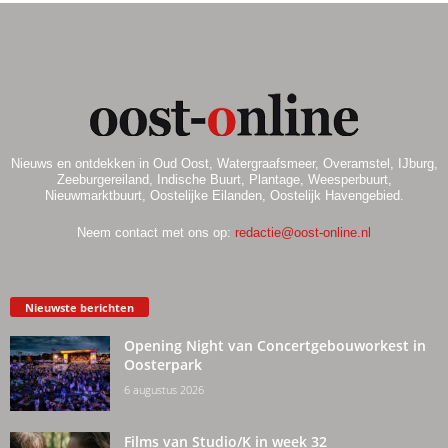
Nieuws en ontdekken in Oud Oost, Watergraafsmeer, Overamstel, IJburg,
Zeeburgereiland, Indische Buurt, Plantage, Weesperbuurt,
Nieuwmarktbuurt, Oostelijke Eilanden, Oostelijk Havengebied.
Neem contact met ons op:
redactie@oost-online.nl
Nieuwste berichten
Opening Night van Concertgebouworkest in
Oosterpark
6 augustus 2026
Films van Studio/K in week 32