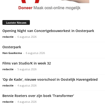
Laatste Nieuws
Opening Night van Concertgebouworkest in Oosterpark
redactie
-
6 augustus 2026
Oosterpark
Han Gaaikema
-
6 augustus 2026
Films van Studio/K in week 32
redactie
-
5 augustus 2026
‘Op de Kade’, nieuwe voorschool in Oostelijk Havengebied
redactie
-
4 augustus 2026
Bennie Roeters over zijn boek ‘Transformer’
redactie
-
4 augustus 2026