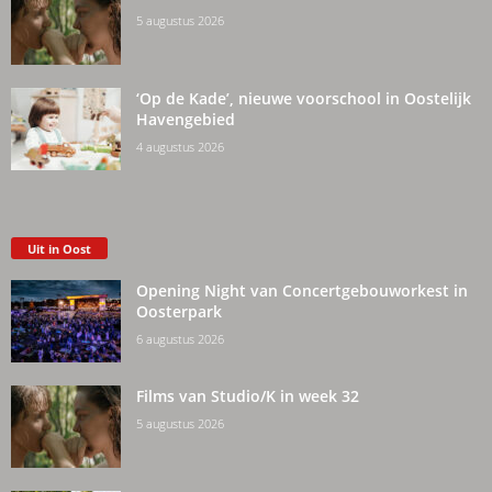
5 augustus 2026
‘Op de Kade’, nieuwe voorschool in Oostelijk
Havengebied
4 augustus 2026
Uit in Oost
Opening Night van Concertgebouworkest in
Oosterpark
6 augustus 2026
Films van Studio/K in week 32
5 augustus 2026