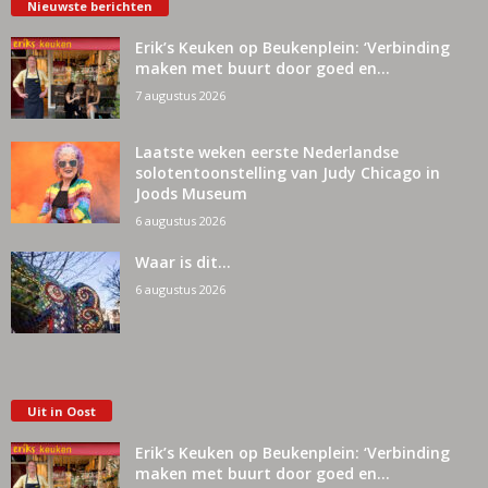
Nieuwste berichten
Erik’s Keuken op Beukenplein: ‘Verbinding
maken met buurt door goed en...
7 augustus 2026
Laatste weken eerste Nederlandse
solotentoonstelling van Judy Chicago in
Joods Museum
6 augustus 2026
Waar is dit…
6 augustus 2026
Uit in Oost
Erik’s Keuken op Beukenplein: ‘Verbinding
maken met buurt door goed en...