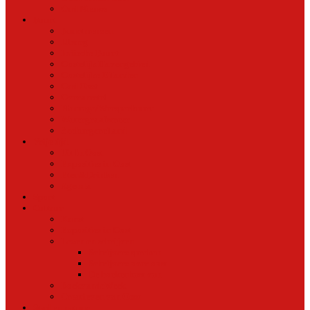
Oud Nieuws
Buurt
Buurtmensen
IJburg
Indische Buurt
Oostelijk Havengebied
Oostelijke Eilanden
Oud Oost
Overamstel
Plantage/Weesperbuurt
Watergraafsmeer
Zeeburgereiland
Vrije tijd
Uit In Oost
Exposities in Oost
Eten&Drinken
Agenda
Sport
Cultuur
Kunst
Exposities in Oost
Lezen en schrijven
Schrijvers spreken
Schrijvers over oost
De boekenkast van
BoekvandeWeek
Creatieven van Oost
Stad en natuur