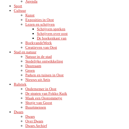
Agenda
Sport
Cultuur
Kunst
Exposities in Oost
Lezen en schrijven
Schrijvers spreken
Schrijvers over oost
De boekenkast van
BoekvandeWeek
Creatieven van Oost
Stad en natuur
Natuur in de stad
Stedelijke ontwikkeling
Duurzaam
Groen
Parken en tuinen in Oost
Nieuws uit Artis
Rubriek
Ondernemer in Oost
De straten van Fokko Kuik
Maak een Oostommetje
Shotje van Goost
Buurtmensen
Dwars
Dwars
Over Dwars
Dwars Archief