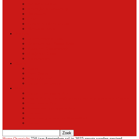
Natuur in de stad
Stedelijke ontwikkeling
Duurzaam
Groen
Parken en tuinen in Oost
Nieuws uit Artis
Rubriek
Ondernemer in Oost
De straten van Fokko Kuik
Maak een Oostommetje
Shotje van Goost
Buurtmensen
Dwars
Dwars
Over Dwars
Dwars Archief
Contact met Dwars
Meer
Contact met oost-online
oost-online op het beginscherm van je smartphone of tablet
Over oost-online
Meewerken aan oost-online
Het team
Abonneer gratis op de NieuwsMail
Doneer
Home
Overzicht
750 jaar Amsterdam zal in 2025 groots worden gevierd