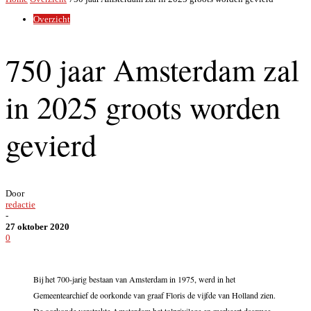
Overzicht
750 jaar Amsterdam zal
in 2025 groots worden
gevierd
Door
redactie
-
27 oktober 2020
0
Bij het 700-jarig bestaan van Amsterdam in 1975, werd in het
Gemeentearchief de oorkonde van graaf Floris de vijfde van Holland zien.