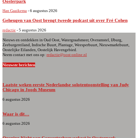
Oosterpark
Han Gaaikema
-
6 augustus 2026
Geheugen van Oost brengt tweede podcast uit over Fré Cohen
redactie
-
5 augustus 2026
Nieuws en ontdekken in Oud Oost, Watergraafsmeer, Overamstel, IJburg,
Zeeburgereiland, Indische Buurt, Plantage, Weesperbuurt, Nieuwmarktbuurt,
Oostelijke Eilanden, Oostelijk Havengebied.
Neem contact met ons op:
redactie@oost-online.nl
Nieuwste berichten
Laatste weken eerste Nederlandse solotentoonstelling van Judy
Chicago in Joods Museum
6 augustus 2026
Waar is dit…
6 augustus 2026
Opening Night van Concertgebouworkest in Oosterpark