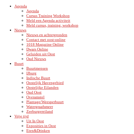
Agenda
Agenda
Cursus Training Workshop
Meld een Agenda activiteit
Meld cursus, training, workshop
Nieuws
Nieuws en achtergronden
Contact met oost-online
1018 Magazine Online
Dwars Online
Geluiden uit Oost
Oud Nieuws
Buurt
Buurtmensen
IJburg
Indische Buurt
Oostelijk Havengebied
Oostelijke Eilanden
Oud Oost
Overamstel
Plantage/Weesperbuurt
Watergraafsmeer
Zeeburgereiland
Vrije tijd
Uit In Oost
Exposities in Oost
Eten&Drinken