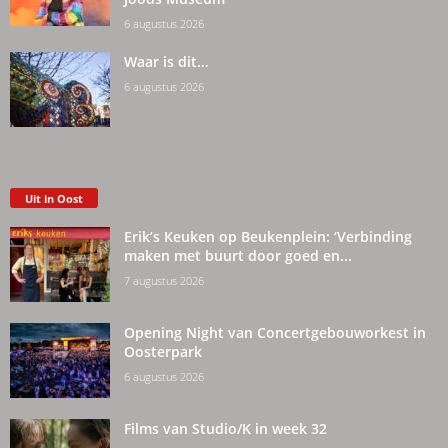
6 augustus 2026
Waar is dit…
6 augustus 2026
Uit in Oost
Erik’s Keuken op Beukenplein: ‘Verbinding
maken met buurt door goed en...
7 augustus 2026
Opening Night van Concertgebouworkest in
Oosterpark
6 augustus 2026
Films van Studio/K in week 32