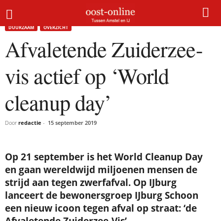
Home
Duurzaam
Afvaletende Zuiderzee-vis actief op ‘World cleanup day’
DUURZAAM
OVERZICHT
Afvaletende Zuiderzee-
vis actief op ‘World
cleanup day’
Door
redactie
-
15 september 2019
Op 21 september is het World Cleanup Day
en gaan wereldwijd miljoenen mensen de
strijd aan tegen zwerfafval. Op IJburg
lanceert de bewonersgroep IJburg Schoon
een nieuw icoon tegen afval op straat: ‘de