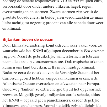
bedroeg de schade respectievelijk 710 en 955 miljoen euro,
veroorzaakt door onder andere bliksem, hagel, regen,
overstromingen en stormen. Zware stormen zijn veruit de
grootste boosdoeners: in beide jaren veroorzaakten ze maar
liefst tachtig tot negentig procent van alle schade door weer
en klimaat.
Bijtanken boven de oceaan
Door klimaatverandering komt extreem weer vaker voor, zo
waarschuwde het KNMI afgelopen december in
Een extreem
rapport.
Naast de gebruikelijke winterstormen in februari
neemt de kans op zomerstormen toe. Ook tropische orkanen
kunnen ons land bereiken, zelfs in het huidige klimaat.
Nadat ze eerst de oostkust van de Verenigde Staten of het
Caribisch gebied hebben aangedaan, kunnen orkanen de
Atlantische Oceaan oversteken en afzwaaien naar Europa.
Onderweg ‘tanken’ ze extra energie bij uit het opgewarmde
zeewater. Mogelijk gevolg: miljarden euro’s schade, aldus
het KNMI – bepaald geen paniekzaaiers, eerder degelijke
klimaatwetenschappers. Vooral stedelijk gebied dichtbij de