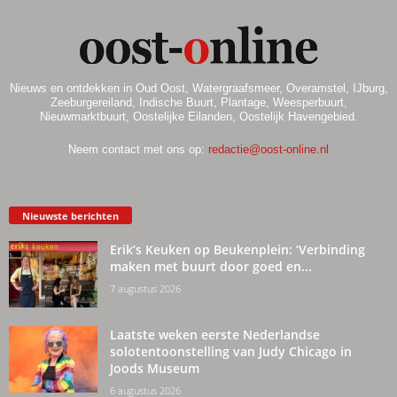
Nieuws en ontdekken in Oud Oost, Watergraafsmeer, Overamstel, IJburg,
Zeeburgereiland, Indische Buurt, Plantage, Weesperbuurt,
Nieuwmarktbuurt, Oostelijke Eilanden, Oostelijk Havengebied.
Neem contact met ons op:
redactie@oost-online.nl
Nieuwste berichten
Erik’s Keuken op Beukenplein: ‘Verbinding
maken met buurt door goed en...
7 augustus 2026
Laatste weken eerste Nederlandse
solotentoonstelling van Judy Chicago in
Joods Museum
6 augustus 2026