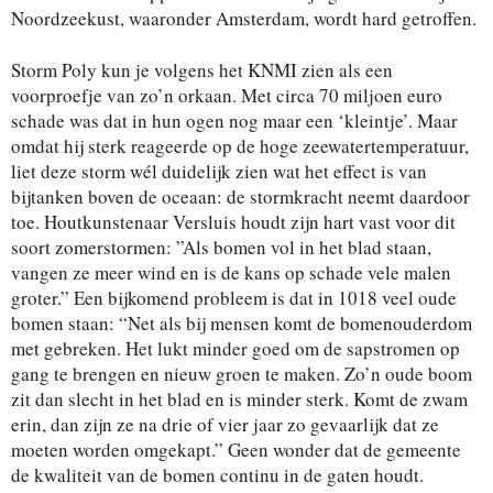
Noordzeekust, waaronder Amsterdam, wordt hard getroffen.
Storm Poly kun je volgens het KNMI zien als een
voorproefje van zo’n orkaan. Met circa 70 miljoen euro
schade was dat in hun ogen nog maar een ‘kleintje’. Maar
omdat hij sterk reageerde op de hoge zeewatertemperatuur,
liet deze storm wél duidelijk zien wat het effect is van
bijtanken boven de oceaan: de stormkracht neemt daardoor
toe. Houtkunstenaar Versluis houdt zijn hart vast voor dit
soort zomerstormen: ”Als bomen vol in het blad staan,
vangen ze meer wind en is de kans op schade vele malen
groter.” Een bijkomend probleem is dat in 1018 veel oude
bomen staan: “Net als bij mensen komt de bomenouderdom
met gebreken. Het lukt minder goed om de sapstromen op
gang te brengen en nieuw groen te maken. Zo’n oude boom
zit dan slecht in het blad en is minder sterk. Komt de zwam
erin, dan zijn ze na drie of vier jaar zo gevaarlijk dat ze
moeten worden omgekapt.” Geen wonder dat de gemeente
de kwaliteit van de bomen continu in de gaten houdt.