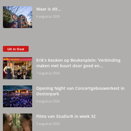
Waar is dit…
6 augustus 2026
Uit in Oost
Erik’s Keuken op Beukenplein: ‘Verbinding
maken met buurt door goed en...
7 augustus 2026
Opening Night van Concertgebouworkest in
Oosterpark
6 augustus 2026
Films van Studio/K in week 32
5 augustus 2026