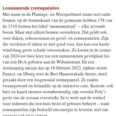
Loswaaiende zonnepanelen
Met name in de Plantage- en Weesperbuurt staan veel oude
bomen: op de bomenkaart van de gemeente hebben 178 van
de 1310 bomen het label ‘monumentaal’ – elke zevende
boom. Maar niet alleen bomen verouderen. Dat geldt ook
voor daken, schoorstenen en gevel- en zonnepanelen. Zijn
die versleten of zitten ze niet goed vast, dan kan een harde
windvlaag grote schade veroorzaken. Zo kwam in de zomer
van 2024 tot twee keer toe een natuurstenen gevelplaat los
van een HvA-gebouw aan de Wibautstraat. En een
zestienjarig meisje dat op 18 februari 2022, tijdens storm
Eunice, op IJburg over de Bert Haanstrakade fietste, werd
geraakt door een losgewaaid zonnepaneel. Ze raakte
zwaargewond en belandde op de intensive care. Kortom: ook
huis en haard moeten stormbestendig zijn voordat Poly’s
grote zus de oceaan oversteekt. Er is werk aan de winkel
voor iedereen die een huis bezit of gebouw beheert – want
zonnepanelen zijn bedoeld om energie te leveren, niet om
ongevraagd op te stijgen.