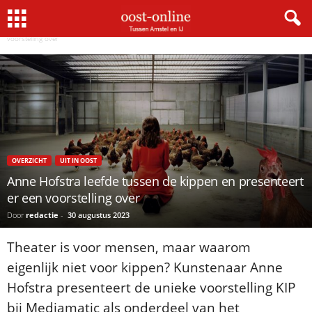
Home
Overzicht
Anne Hofstra leefde tussen de kippen en presenteert er een
voorstelling over
OVERZICHT
UIT IN OOST
Anne Hofstra leefde tussen de kippen en presenteert
er een voorstelling over
Door
redactie
-
30 augustus 2023
Theater is voor mensen, maar waarom
eigenlijk niet voor kippen? Kunstenaar Anne
Hofstra presenteert de unieke voorstelling KIP
bij Mediamatic als onderdeel van het