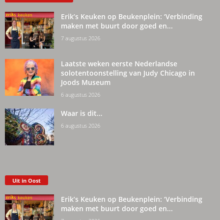
Erik’s Keuken op Beukenplein: ‘Verbinding
maken met buurt door goed en...
7 augustus 2026
Laatste weken eerste Nederlandse
solotentoonstelling van Judy Chicago in
Joods Museum
6 augustus 2026
Waar is dit…
6 augustus 2026
Uit in Oost
Erik’s Keuken op Beukenplein: ‘Verbinding
maken met buurt door goed en...