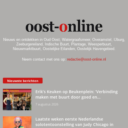
Nieuws en ontdekken in Oud Oost, Watergraafsmeer, Overamstel, IJburg,
Zeeburgereiland, Indische Buurt, Plantage, Weesperbuurt,
Nieuwmarktbuurt, Oostelijke Eilanden, Oostelijk Havengebied.
Neem contact met ons op:
redactie@oost-online.nl
Nieuwste berichten
Erik’s Keuken op Beukenplein: ‘Verbinding
maken met buurt door goed en...
7 augustus 2026
Laatste weken eerste Nederlandse
solotentoonstelling van Judy Chicago in