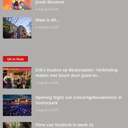
Joods Museum
6 augustus 2026
Waar is dit…
6 augustus 2026
Uit in Oost
Erik’s Keuken op Beukenplein: ‘Verbinding
maken met buurt door goed en...
7 augustus 2026
Opening Night van Concertgebouworkest in
Oosterpark
6 augustus 2026
Films van Studio/K in week 32