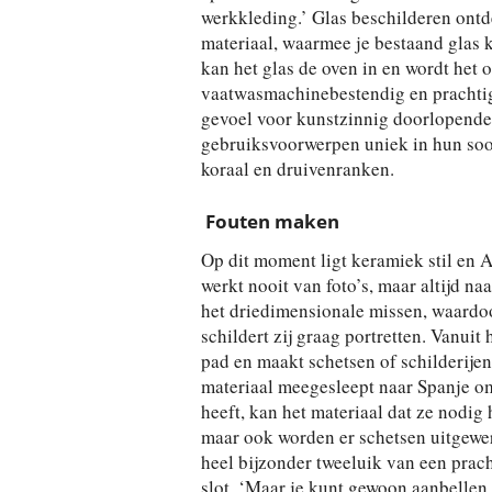
werkkleding.’ Glas beschilderen ontdek
materiaal, waarmee je bestaand glas k
kan het glas de oven in en wordt het 
vaatwasmachinebestendig en prachtig 
gevoel voor kunstzinnig doorlopende
gebruiksvoorwerpen uniek in hun soor
koraal en druivenranken.
Fouten maken
Op dit moment ligt keramiek stil en As
werkt nooit van foto’s, maar altijd naa
het driedimensionale missen, waardoo
schildert zij graag portretten. Vanuit
pad en maakt schetsen of schilderijen 
materiaal meegesleept naar Spanje om
heeft, kan het materiaal dat ze nodig 
maar ook worden er schetsen uitgewer
heel bijzonder tweeluik van een pracht
slot. ‘Maar je kunt gewoon aanbellen 