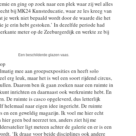
demie en ging op zoek naar een plek waar zij wel alles
recht bij MK24 Kunsteducatie, waar ze les kreeg van
at je werk niet bepaald wordt door de waarde die het
die je erin hebt gestoken.’ In dezelfde periode had
ierkante meter op de Zeeburgerdijk en werkte ze bij
Een beschilderde glazen vaas.
 op
lmatig mee aan groepsexposities en heeft solo
l erg leuk, maar het is wel een soort rijdend circus,
pullen. Daarom ben ik gaan zoeken naar een ruimte in
 kunt inrichten en daarnaast ook werkruimte hebt. En
. De ruimte is casco opgeleverd, dus letterlijk
f helemaal naar eigen idee ingericht. De ruimte
ers en een geweldig magazijn. Ik voel me hier echt
hier geen bed neerzet ten, anders ziet hij me
ldersatelier ligt meteen achter de galerie en er is een
ordt. ‘Ik draag voor beide disciplines ook andere