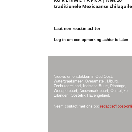
KO K E N M E T A F R A | Niet zo
traditionele Mexicaanse chilaquile
Laat een reactie achter
Log in om een opmerking achter te laten
Nieuws en ontdekken in Oud Oost,
Watergraafsmeer, Overamstel, IJburg,
Zeeburgereiland, Indische Buurt, Plantage,
Weesperbuurt, Nieuwmarktbuurt, Oostelijke
Eilanden, Oostelijk Havengebied.
Neem contact met ons op:
redactie@oost-onli