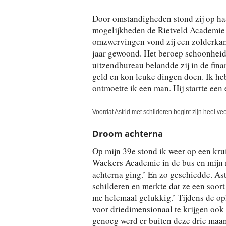
Door omstandigheden stond zij op haa
mogelijkheden de Rietveld Academie 
omzwervingen vond zij een zolderkame
jaar gewoond. Het beroep schoonheidss
uitzendbureau belandde zij in de fina
geld en kon leuke dingen doen. Ik heb
ontmoette ik een man. Hij startte een e
Voordat Astrid met schilderen begint zijn heel vee
Droom achterna
Op mijn 39e stond ik weer op een krui
Wackers Academie in de bus en mijn m
achterna ging.’ En zo geschiedde. Ast
schilderen en merkte dat ze een soort
me helemaal gelukkig.’ Tijdens de o
voor driedimensionaal te krijgen ook
genoeg werd er buiten deze drie maa