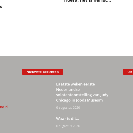
Hoera, het is herfst…
s
Nieuwste berichten
Uit
Laatste weken eerste
Nederlandse
solotentoonstelling van Judy
Chicago in Joods Museum
ne.nl
6 augustus 2026
Waar is dit…
6 augustus 2026