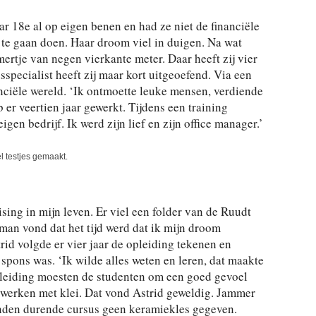
r 18e al op eigen benen en had ze niet de financiële
te gaan doen. Haar droom viel in duigen. Na wat
rtje van negen vierkante meter. Daar heeft zij vier
pecialist heeft zij maar kort uitgeoefend. Via een
nciële wereld. ‘Ik ontmoette leuke mensen, verdiende
 er veertien jaar gewerkt. Tijdens een training
igen bedrijf. Ik werd zijn lief en zijn office manager.’
l testjes gemaakt.
sing in mijn leven. Er viel een folder van de Ruudt
an vond dat het tijd werd dat ik mijn droom
rid volgde er vier jaar de opleiding tekenen en
 spons was. ‘Ik wilde alles weten en leren, dat maakte
pleiding moesten de studenten om een goed gevoel
 werken met klei. Dat vond Astrid geweldig. Jammer
nden durende cursus geen keramiekles gegeven.