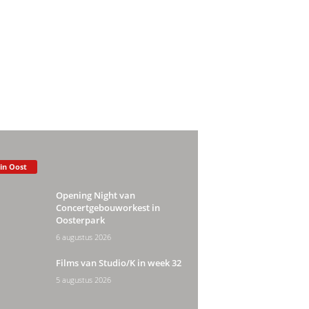
 in Oost
Opening Night van
Concertgebouworkest in
Oosterpark
6 augustus 2026
Films van Studio/K in week 32
5 augustus 2026