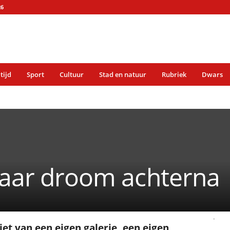
26
 tijd
Sport
Cultuur
Stad en natuur
Rubriek
Dwars
 haar droom achterna
.
t van een eigen galerie, een eigen