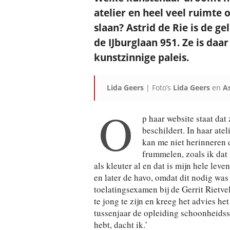
atelier en heel veel ruimte
slaan? Astrid de Rie is de ge
de IJburglaan 951. Ze is daa
kunstzinnige paleis.
Lida Geers
| Foto’s
Lida Geers
en
As
O
p haar website staat dat
beschildert. In haar atel
kan me niet herinneren 
frummelen, zoals ik dat
als kleuter al en dat is mijn hele lev
en later de havo, omdat dit nodig wa
toelatingsexamen bij de Gerrit Rietv
te jong te zijn en kreeg het advies he
tussenjaar de opleiding schoonheidssp
hebt, dacht ik.’