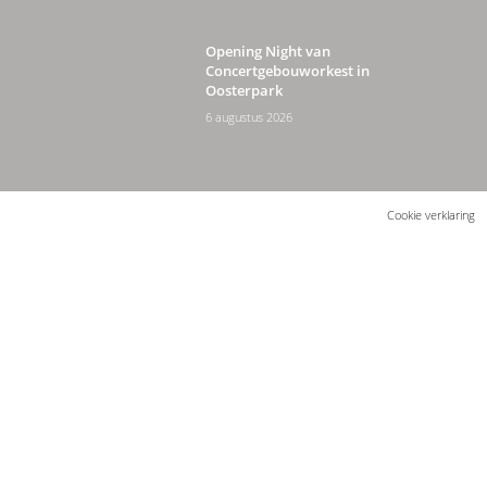
Opening Night van
Concertgebouworkest in
Oosterpark
6 augustus 2026
Cookie verklaring