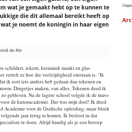
IJope
 om wat je gemaakt hebt op te kunnen te
lukkige die dit allemaal bereikt heeft op
Arc
r wat je noemt de koningin in haar eigen
trid de Rie
 ze schildert, tekent, keramiek maakt en glas
ier vertelt ze hoe die veelzijdigheid ontstaan is. ‘Ik
dat ik ooit iets anders heb gedaan dan tekenen en
 noem. Dingetjes maken, van alles. Tekenen deed ik
en zo gebleven. Na de lagere school volgde ik de mavo
s voor de kunstacademie. Dat was mijn doel! Ik deed
eld Academie voor de Grafische opleiding, maar bleek
t volgende jaar terug te komen. Ik besloot in dat
ecialiste te doen. Altijd handig als je een beroep