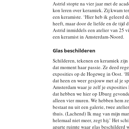
Astrid stopte na vier jaar met de aca
kon leren over keramiek. Zij kwam te
een keramiste. ‘Hier heb ik geleerd d
heeft, maar door de liefde en de tijd 
Astrid inmiddels een atelier van 25 v
een keramist in Amsterdam-Noord.
Glas beschilderen
Schilderen, tekenen en keramiek zijn
dat moment haar passie. Ze deed rege
exposities op de Hogeweg in Oost. ‘Hee
dat heen en weer gesjouw met al je s
Amsterdam waar je zelf je exposities
dat hebben we hier op IJburg gevonden
alleen vier muren. We hebben hem zel
bestaat nu uit een galerie, twee ateli
thuis. (Lachend) Ik mag van mijn man 
helemaal niet meer, zegt hij.’ Het schi
aparte ruimte waar glas beschilderd w