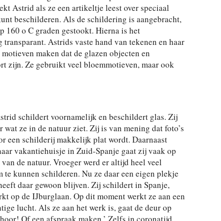
t Astrid als ze een artikeltje leest over speciaal
unt beschilderen. Als de schildering is aangebracht,
op 160 o C graden gestookt. Hierna is het
transparant. Astrids vaste hand van tekenen en haar
 motieven maken dat de glazen objecten en
t zijn. Ze gebruikt veel bloemmotieven, maar ook
trid schildert voornamelijk en beschildert glas. Zij
r wat ze in de natuur ziet. Zij is van mening dat foto’s
r een schilderij makkelijk plat wordt. Daarnaast
 haar vakantiehuisje in Zuid-Spanje gaat zij vaak op
van de natuur. Vroeger werd er altijd heel veel
 te kunnen schilderen. Nu ze daar een eigen plekje
heeft daar gewoon blijven. Zij schildert in Spanje,
kt op de IJburglaan. Op dit moment werkt ze aan een
ige lucht. Als ze aan het werk is, gaat de deur op
hoor! Of een afspraak maken.’ Zelfs in coronatijd