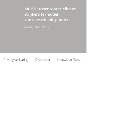
Musici tussen waterlelies en
strijkers te midden
van vleesetende planten
4 augustus 2026
Privacy verklaring
Disclaimer
Nieuws uit West