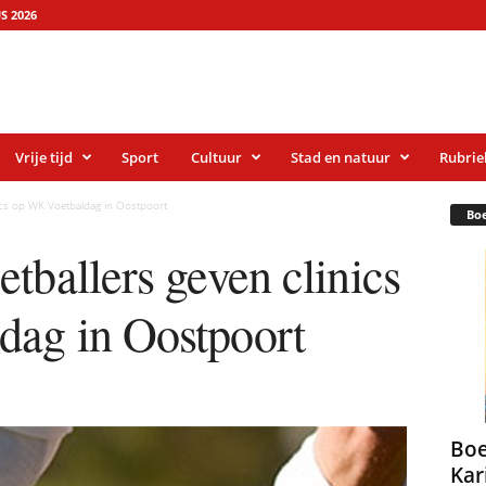
S 2026
Vrije tijd
Sport
Cultuur
Stad en natuur
Rubrie
nics op WK Voetbaldag in Oostpoort
Bo
tballers geven clinics
ag in Oostpoort
Boe
Kar