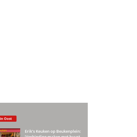
 in Oost
Erik’s Keuken op Beukenplein:
‘Verbinding maken met buurt