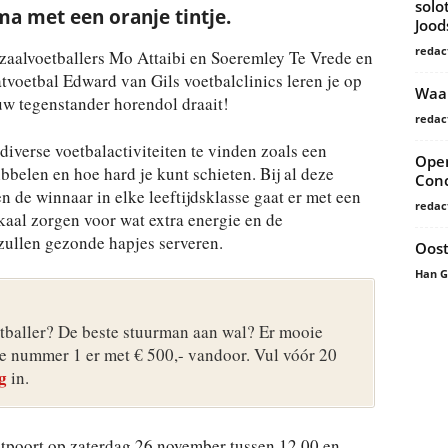
solo
a met een oranje tintje.
Joo
redac
 zaalvoetballers Mo Attaibi en Soeremley Te Vrede en
atvoetbal Edward van Gils voetbalclinics leren je op
Waar
uw tegenstander horendol draait!
redac
diverse voetbalactiviteiten te vinden zoals een
Open
bbelen en hoe hard je kunt schieten. Bij al deze
Conc
 de winnaar in elke leeftijdsklasse gaat er met een
redac
kaal zorgen voor wat extra energie en de
ullen gezonde hapjes serveren.
Oost
Han 
tballer? De beste stuurman aan wal? Er mooie
de nummer 1 er met € 500,- vandoor. Vul vóór 20
g
in.
poort op zaterdag 26 november tussen 12.00 en