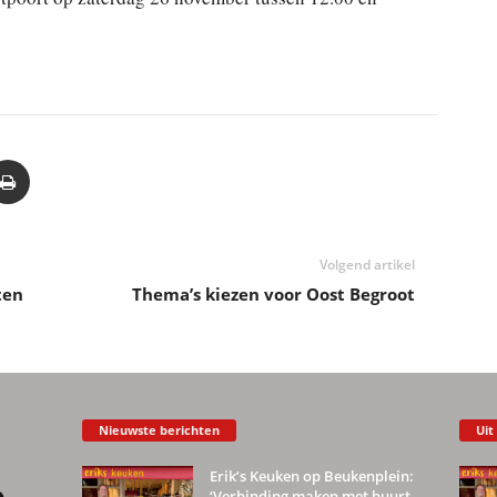
Volgend artikel
ten
Thema’s kiezen voor Oost Begroot
Nieuwste berichten
Uit
Erik’s Keuken op Beukenplein:
‘Verbinding maken met buurt