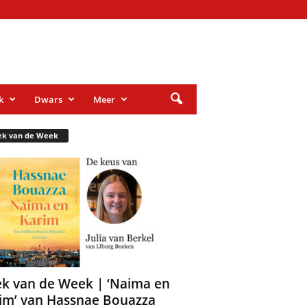
k
Dwars
Meer
ek van de Week
k van de Week | ‘Naima en
im’ van Hassnae Bouazza