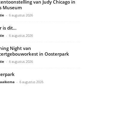
tentoonstelling van Judy Chicago in
ds Museum
tie
-
6 augustus 2026
 is dit…
tie
-
6 augustus 2026
ing Night van
ertgebouworkest in Oosterpark
tie
-
6 augustus 2026
erpark
Gaaikema
-
6 augustus 2026