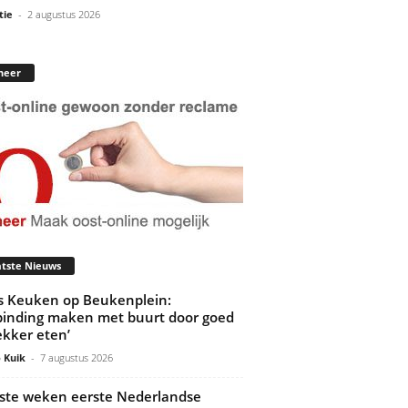
tie
-
2 augustus 2026
neer
tste Nieuws
’s Keuken op Beukenplein:
binding maken met buurt door goed
ekker eten’
 Kuik
-
7 augustus 2026
ste weken eerste Nederlandse