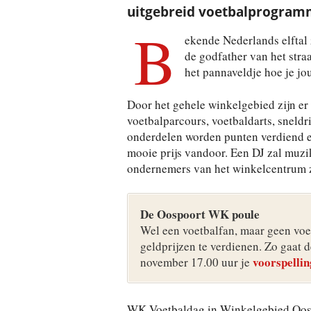
uitgebreid voetbalprogramm
B
ekende Nederlands elftal
de godfather van het stra
het pannaveldje hoe je jo
Door het gehele winkelgebied zijn er 
voetbalparcours, voetbaldarts, sneldri
onderdelen worden punten verdiend en
mooie prijs vandoor. Een DJ zal muzi
ondernemers van het winkelcentrum z
De Oospoort WK poule
Wel een voetbalfan, maar geen voe
geldprijzen te verdienen. Zo gaat 
voorspellin
november 17.00 uur je
WK Voetbaldag in Winkelgebied Oost