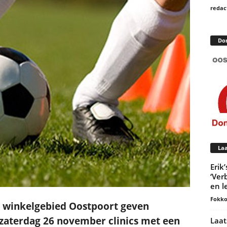
redac
Do
Laa
Erik
‘Ver
en l
Fokko
n winkelgebied Oostpoort geven
 zaterdag 26 november clinics met een
Laat