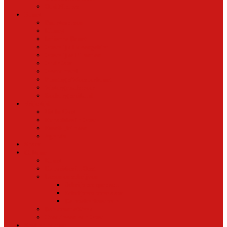
Oud Nieuws
Buurt
Buurtmensen
IJburg
Indische Buurt
Oostelijk Havengebied
Oostelijke Eilanden
Oud Oost
Overamstel
Plantage/Weesperbuurt
Watergraafsmeer
Zeeburgereiland
Vrije tijd
Uit In Oost
Exposities in Oost
Eten&Drinken
Agenda
Sport
Cultuur
Kunst
Exposities in Oost
Lezen en schrijven
Schrijvers spreken
Schrijvers over oost
De boekenkast van
BoekvandeWeek
Creatieven van Oost
Stad en natuur