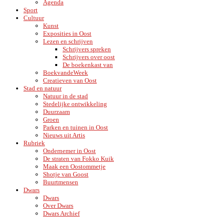
Agenda
Sport
Cultuur
Kunst
Exposities in Oost
Lezen en schrijven
Schrijvers spreken
Schrijvers over oost
De boekenkast van
BoekvandeWeek
Creatieven van Oost
Stad en natuur
Natuur in de stad
Stedelijke ontwikkeling
Duurzaam
Groen
Parken en tuinen in Oost
Nieuws uit Artis
Rubriek
Ondernemer in Oost
De straten van Fokko Kuik
Maak een Oostommetje
Shotje van Goost
Buurtmensen
Dwars
Dwars
Over Dwars
Dwars Archief