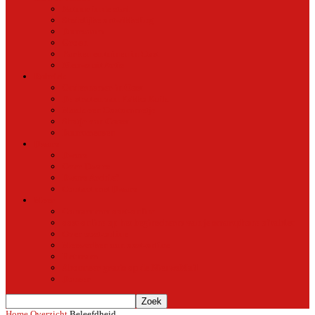
Natuur in de stad
Stedelijke ontwikkeling
Duurzaam
Groen
Parken en tuinen in Oost
Nieuws uit Artis
Rubriek
Ondernemer in Oost
De straten van Fokko Kuik
Maak een Oostommetje
Shotje van Goost
Buurtmensen
Dwars
Dwars
Over Dwars
Dwars Archief
Contact met Dwars
Meer
Contact met oost-online
oost-online op het beginscherm van je smartphone of tablet
Over oost-online
Meewerken aan oost-online
Het team
Abonneer gratis op de NieuwsMail
Doneer
Home
Overzicht
Beleefdheid