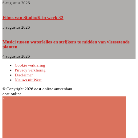
6 augustus 2026
Films van Studio/K in week 32
5 augustus 2026
Musici tussen waterlelies en strijkers te midden van vleesetende
planten
4 augustus 2026
Cookie verklaring
Privacy verklaring
Disclaimer
Nieuws uit West
© Copyright 2026 oost-online.amsterdam
oost-online
×