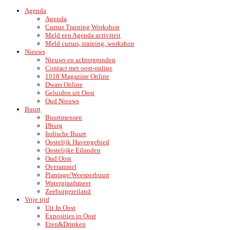
Agenda
Agenda
Cursus Training Workshop
Meld een Agenda activiteit
Meld cursus, training, workshop
Nieuws
Nieuws en achtergronden
Contact met oost-online
1018 Magazine Online
Dwars Online
Geluiden uit Oost
Oud Nieuws
Buurt
Buurtmensen
IJburg
Indische Buurt
Oostelijk Havengebied
Oostelijke Eilanden
Oud Oost
Overamstel
Plantage/Weesperbuurt
Watergraafsmeer
Zeeburgereiland
Vrije tijd
Uit In Oost
Exposities in Oost
Eten&Drinken