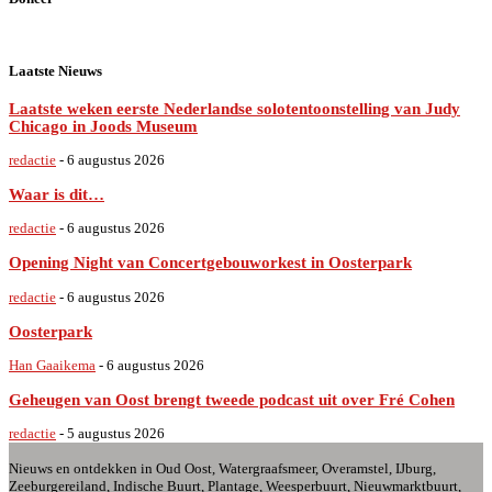
Laatste Nieuws
Laatste weken eerste Nederlandse solotentoonstelling van Judy
Chicago in Joods Museum
redactie
-
6 augustus 2026
Waar is dit…
redactie
-
6 augustus 2026
Opening Night van Concertgebouworkest in Oosterpark
redactie
-
6 augustus 2026
Oosterpark
Han Gaaikema
-
6 augustus 2026
Geheugen van Oost brengt tweede podcast uit over Fré Cohen
redactie
-
5 augustus 2026
Nieuws en ontdekken in Oud Oost, Watergraafsmeer, Overamstel, IJburg,
Zeeburgereiland, Indische Buurt, Plantage, Weesperbuurt, Nieuwmarktbuurt,