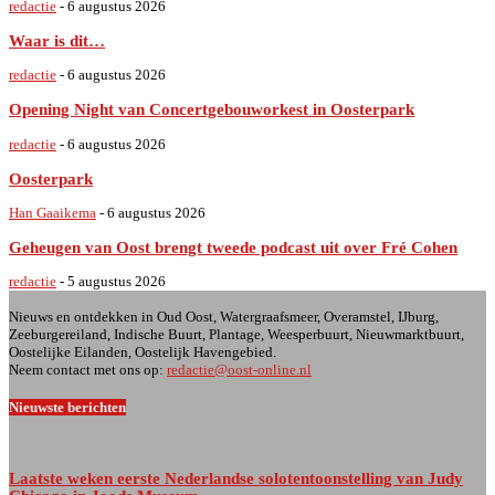
redactie
-
6 augustus 2026
Waar is dit…
redactie
-
6 augustus 2026
Opening Night van Concertgebouworkest in Oosterpark
redactie
-
6 augustus 2026
Oosterpark
Han Gaaikema
-
6 augustus 2026
Geheugen van Oost brengt tweede podcast uit over Fré Cohen
redactie
-
5 augustus 2026
Nieuws en ontdekken in Oud Oost, Watergraafsmeer, Overamstel, IJburg,
Zeeburgereiland, Indische Buurt, Plantage, Weesperbuurt, Nieuwmarktbuurt,
Oostelijke Eilanden, Oostelijk Havengebied.
Neem contact met ons op:
redactie@oost-online.nl
Nieuwste berichten
Laatste weken eerste Nederlandse solotentoonstelling van Judy