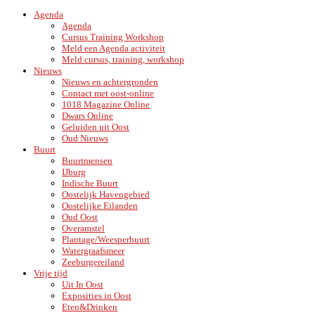
Agenda
Agenda
Cursus Training Workshop
Meld een Agenda activiteit
Meld cursus, training, workshop
Nieuws
Nieuws en achtergronden
Contact met oost-online
1018 Magazine Online
Dwars Online
Geluiden uit Oost
Oud Nieuws
Buurt
Buurtmensen
IJburg
Indische Buurt
Oostelijk Havengebied
Oostelijke Eilanden
Oud Oost
Overamstel
Plantage/Weesperbuurt
Watergraafsmeer
Zeeburgereiland
Vrije tijd
Uit In Oost
Exposities in Oost
Eten&Drinken