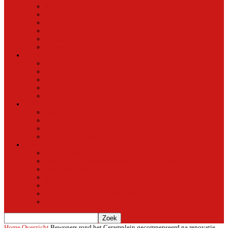
Natuur in de stad
Stedelijke ontwikkeling
Duurzaam
Groen
Parken en tuinen in Oost
Nieuws uit Artis
Rubriek
Ondernemer in Oost
De straten van Fokko Kuik
Maak een Oostommetje
Shotje van Goost
Buurtmensen
Dwars
Dwars
Over Dwars
Dwars Archief
Contact met Dwars
Meer
Contact met oost-online
oost-online op het beginscherm van je smartphone of tablet
Over oost-online
Meewerken aan oost-online
Het team
Abonneer gratis op de NieuwsMail
Doneer
Home
Overzicht
Bewoners rond het Ceramplein gecompenseerd na renovatie