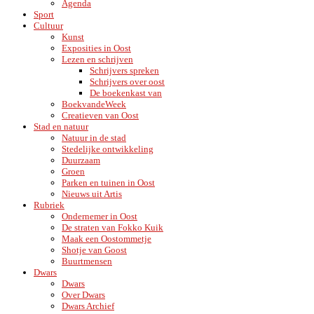
Agenda
Sport
Cultuur
Kunst
Exposities in Oost
Lezen en schrijven
Schrijvers spreken
Schrijvers over oost
De boekenkast van
BoekvandeWeek
Creatieven van Oost
Stad en natuur
Natuur in de stad
Stedelijke ontwikkeling
Duurzaam
Groen
Parken en tuinen in Oost
Nieuws uit Artis
Rubriek
Ondernemer in Oost
De straten van Fokko Kuik
Maak een Oostommetje
Shotje van Goost
Buurtmensen
Dwars
Dwars
Over Dwars
Dwars Archief