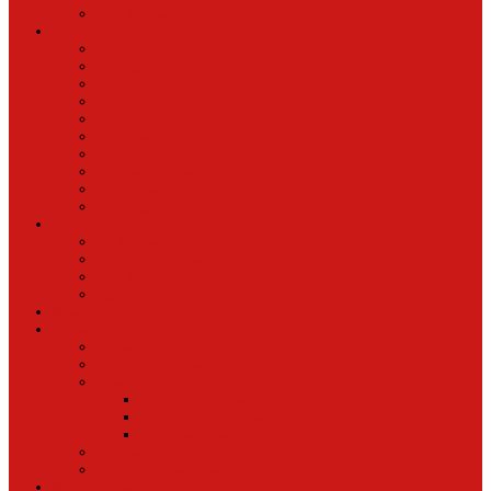
Oud Nieuws
Buurt
Buurtmensen
IJburg
Indische Buurt
Oostelijk Havengebied
Oostelijke Eilanden
Oud Oost
Overamstel
Plantage/Weesperbuurt
Watergraafsmeer
Zeeburgereiland
Vrije tijd
Uit In Oost
Exposities in Oost
Eten&Drinken
Agenda
Sport
Cultuur
Kunst
Exposities in Oost
Lezen en schrijven
Schrijvers spreken
Schrijvers over oost
De boekenkast van
BoekvandeWeek
Creatieven van Oost
Stad en natuur