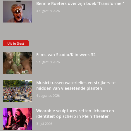
Bennie Roeters over zijn boek ‘Transformer’
4 augustus 2026
Uit in Oost
Films van Studio/K in week 32
5 augustus 2026
Musici tussen waterlelies en strijkers te
midden van vleesetende planten
4 augustus 2026
Wearable sculptures zetten lichaam en
identiteit op scherp in Plein Theater
31 juli 2026