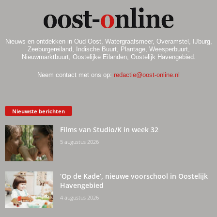
Nieuws en ontdekken in Oud Oost, Watergraafsmeer, Overamstel, IJburg,
Zeeburgereiland, Indische Buurt, Plantage, Weesperbuurt,
Nieuwmarktbuurt, Oostelijke Eilanden, Oostelijk Havengebied.
Neem contact met ons op:
redactie@oost-online.nl
Nieuwste berichten
Films van Studio/K in week 32
5 augustus 2026
‘Op de Kade’, nieuwe voorschool in Oostelijk
Havengebied
4 augustus 2026