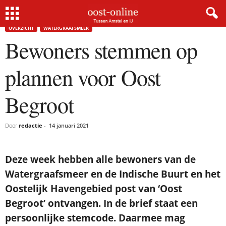
Home
Overzicht
Bewoners stemmen op plannen voor Oost Begroot
OVERZICHT
WATERGRAAFSMEER
Bewoners stemmen op
plannen voor Oost
Begroot
Door
redactie
-
14 januari 2021
Deze week hebben alle bewoners van de
Watergraafsmeer en de Indische Buurt en het
Oostelijk Havengebied post van ‘Oost
Begroot’ ontvangen. In de brief staat een
persoonlijke stemcode. Daarmee mag