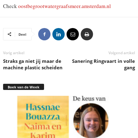
Check
oostbegrootwatergraafsmeer.amsterdam.nl
Deel
Vorig artikel
Volgend artikel
Straks ga niet jij maar de
Sanering Ringvaart in volle
machine plastic scheiden
gang
Boek van de Week