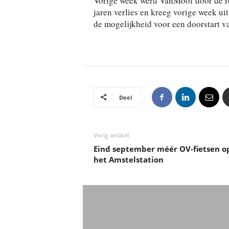
Vorige week werd VanMoof door de rec
jaren verlies en kreeg vorige week ui
de mogelijkheid voor een doorstart 
Deel
Vorig artikel
Eind september méér OV-fietsen o
het Amstelstation