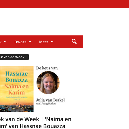
k
Dwars
Meer
ek van de Week
k van de Week | ‘Naima en
im’ van Hassnae Bouazza