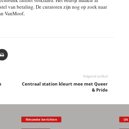
htbank failliet verklaard. Het bedrijf maakte al
tstel van betaling. De curatoren zijn nog op zoek naar
van VanMoof.
Volgend artikel
p
Centraal station kleurt mee met Queer
& Pride
Nieuwste berichten
Uit