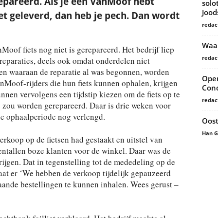
erepareerd. Als je een VanMoof hebt
solo
Joo
iet geleverd, dan heb je pech. Dan wordt
redac
Waar
nMoof fiets nog niet is gerepareerd. Het bedrijf liep
redac
 reparaties, deels ook omdat onderdelen niet
en waaraan de reparatie al was begonnen, worden
Open
anMoof-rijders die hun fiets kunnen ophalen, krijgen
Conc
nnen vervolgens een tijdstip kiezen om de fiets op te
redac
ts zou worden gerepareerd. Daar is drie weken voor
de ophaalperiode nog verlengd.
Oost
Han 
koop op de fietsen had gestaakt en uitstel van
entallen boze klanten voor de winkel. Daar was de
krijgen. Dat in tegenstelling tot de mededeling op de
taat er ‘We hebben de verkoop tijdelijk gepauzeerd
aande bestellingen te kunnen inhalen. Wees gerust –