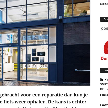
redac
Do
Laa
Erik
‘Ver
en l
gebracht voor een reparatie dan kun je
Fokko
fiets weer ophalen. De kans is echter
Laat