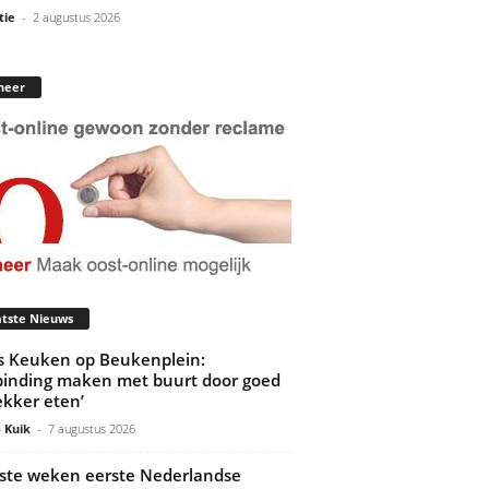
tie
-
2 augustus 2026
neer
tste Nieuws
’s Keuken op Beukenplein:
binding maken met buurt door goed
ekker eten’
 Kuik
-
7 augustus 2026
ste weken eerste Nederlandse