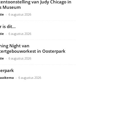
tentoonstelling van Judy Chicago in
ds Museum
tie
-
6 augustus 2026
 is dit…
tie
-
6 augustus 2026
ing Night van
ertgebouworkest in Oosterpark
tie
-
6 augustus 2026
erpark
Gaaikema
-
6 augustus 2026