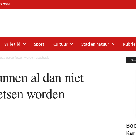
S 2026
Vrije tijd
Sport
Cultuur
Stad en natuur
Rubrie
repareerde fietsen worden opgehaald
Bo
nnen al dan niet
ietsen worden
Boe
Kar