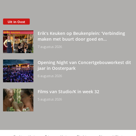
Uit in Oost
Erik’s Keuken op Beukenplein: ‘Verbinding
maken met buurt door goed en...
7 augustus 2026
Opening Night van Concertgebouworkest dit
jaar in Oosterpark
6 augustus 2026
Films van Studio/K in week 32
5 augustus 2026