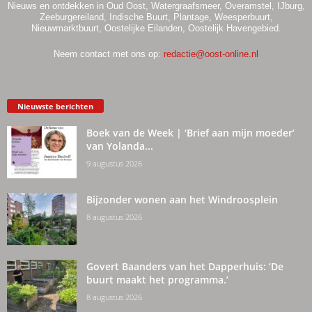
Nieuws en ontdekken in Oud Oost, Watergraafsmeer, Overamstel, IJburg,
Zeeburgereiland, Indische Buurt, Plantage, Weesperbuurt,
Nieuwmarktbuurt, Oostelijke Eilanden, Oostelijk Havengebied.
Neem contact met ons op:
redactie@oost-online.nl
Nieuwste berichten
Boek van de Week | ‘Brief aan mijn moeder’
van Yolanda...
9 augustus 2026
Bijzonder wonen aan het Windroosplein
8 augustus 2026
Govert Baanders van het Dapperhuis: ‘De
buurt maakt het programma.’
8 augustus 2026