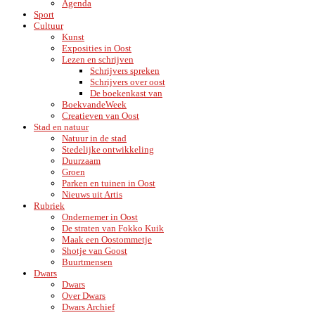
Agenda
Sport
Cultuur
Kunst
Exposities in Oost
Lezen en schrijven
Schrijvers spreken
Schrijvers over oost
De boekenkast van
BoekvandeWeek
Creatieven van Oost
Stad en natuur
Natuur in de stad
Stedelijke ontwikkeling
Duurzaam
Groen
Parken en tuinen in Oost
Nieuws uit Artis
Rubriek
Ondernemer in Oost
De straten van Fokko Kuik
Maak een Oostommetje
Shotje van Goost
Buurtmensen
Dwars
Dwars
Over Dwars
Dwars Archief