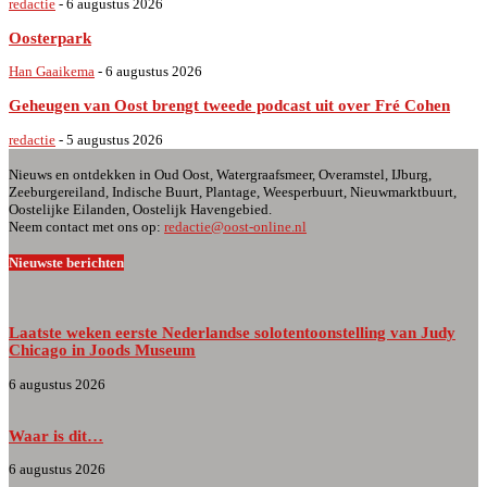
redactie
-
6 augustus 2026
Oosterpark
Han Gaaikema
-
6 augustus 2026
Geheugen van Oost brengt tweede podcast uit over Fré Cohen
redactie
-
5 augustus 2026
Nieuws en ontdekken in Oud Oost, Watergraafsmeer, Overamstel, IJburg,
Zeeburgereiland, Indische Buurt, Plantage, Weesperbuurt, Nieuwmarktbuurt,
Oostelijke Eilanden, Oostelijk Havengebied.
Neem contact met ons op:
redactie@oost-online.nl
Nieuwste berichten
Laatste weken eerste Nederlandse solotentoonstelling van Judy
Chicago in Joods Museum
6 augustus 2026
Waar is dit…
6 augustus 2026