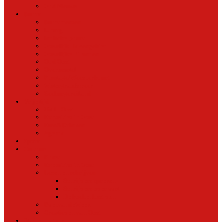
Oud Nieuws
Buurt
Buurtmensen
IJburg
Indische Buurt
Oostelijk Havengebied
Oostelijke Eilanden
Oud Oost
Overamstel
Plantage/Weesperbuurt
Watergraafsmeer
Zeeburgereiland
Vrije tijd
Uit In Oost
Exposities in Oost
Eten&Drinken
Agenda
Sport
Cultuur
Kunst
Exposities in Oost
Lezen en schrijven
Schrijvers spreken
Schrijvers over oost
De boekenkast van
BoekvandeWeek
Creatieven van Oost
Stad en natuur