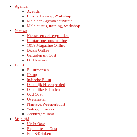
Agenda
Agenda
Cursus Training Workshop
Meld een Agenda activiteit
Meld cursus, training, workshop
Nieuws
Nieuws en achtergronden
Contact met oost-online
1018 Magazine Online
Dwars Online
Geluiden uit Oost
Oud Nieuws
Buurt
Buurtmensen
IJburg
Indische Buurt
Oostelijk Havengebied
Oostelijke Eilanden
Oud Oost
Overamstel
Plantage/Weesperbuurt
Watergraafsmeer
Zeeburgereiland
Vrije tijd
Uit In Oost
Exposities in Oost
Eten&Drinken