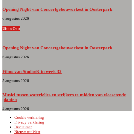
Opening Night van Concertgebouworkest in Oosterpark
6 augustus 2026
Uit in Oost
Opening Night van Concertgebouworkest in Oosterpark
6 augustus 2026
Films van Studio/K in week 32
5 augustus 2026
Musici tussen waterlelies en strijkers te midden van vleesetende
planten
4 augustus 2026
Cookie verklaring
Privacy verklaring
Disclaimer
Nieuws uit West