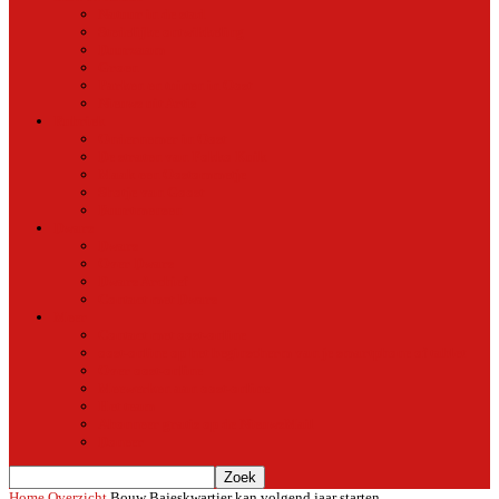
Natuur in de stad
Stedelijke ontwikkeling
Duurzaam
Groen
Parken en tuinen in Oost
Nieuws uit Artis
Rubriek
Ondernemer in Oost
De straten van Fokko Kuik
Maak een Oostommetje
Shotje van Goost
Buurtmensen
Dwars
Dwars
Over Dwars
Dwars Archief
Contact met Dwars
Meer
Contact met oost-online
oost-online op het beginscherm van je smartphone of tablet
Over oost-online
Meewerken aan oost-online
Het team
Abonneer gratis op de NieuwsMail
Doneer
Home
Overzicht
Bouw Bajeskwartier kan volgend jaar starten