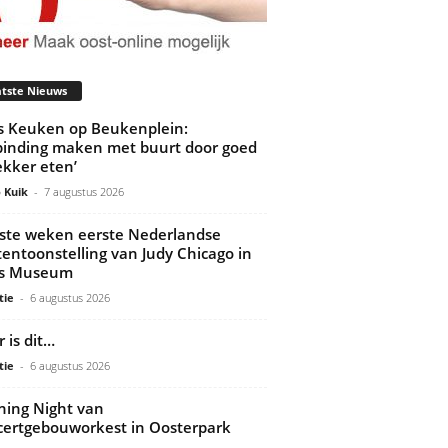
tste Nieuws
’s Keuken op Beukenplein:
binding maken met buurt door goed
ekker eten’
 Kuik
-
7 augustus 2026
ste weken eerste Nederlandse
tentoonstelling van Judy Chicago in
ds Museum
tie
-
6 augustus 2026
 is dit…
tie
-
6 augustus 2026
ing Night van
ertgebouworkest in Oosterpark