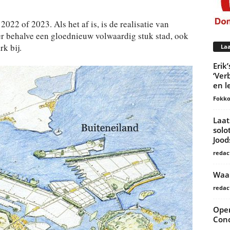
3
022 of 2023. Als het af is, is de realisatie van
r behalve een gloednieuw volwaardig stuk stad, ook
k bij.
Laa
Erik
‘Ver
en l
Fokko
Laat
solo
Joo
redac
Waar
redac
Open
Conc