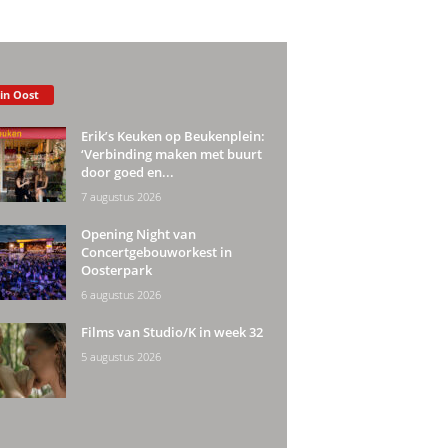
 in Oost
Erik’s Keuken op Beukenplein:
‘Verbinding maken met buurt
door goed en...
7 augustus 2026
Opening Night van
Concertgebouworkest in
Oosterpark
6 augustus 2026
Films van Studio/K in week 32
5 augustus 2026