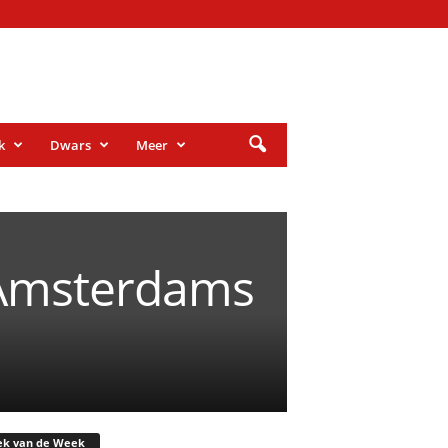
k
Dwars
Meer
 Amsterdams
ek van de Week