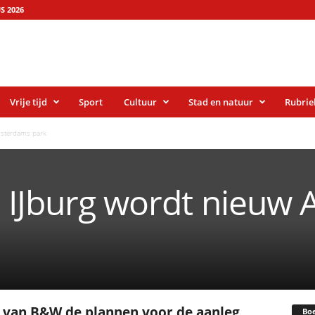
S 2026
Vrije tijd
Sport
Cultuur
Stad en natuur
Rubrie
msterdams park
d IJburg wordt nieuw
e van B&W de plannen voor de aanleg
Bo