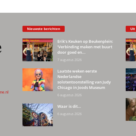
Nieuwste berichten
Uit
Erik’s Keuken op Beukenplein:
‘Verbinding maken met buurt
door goed en...
7 augustus 2026
Laatste weken eerste
Nederlandse
solotentoonstelling van Judy
Chicago in Joods Museum
ne.nl
6 augustus 2026
Waar is dit…
6 augustus 2026