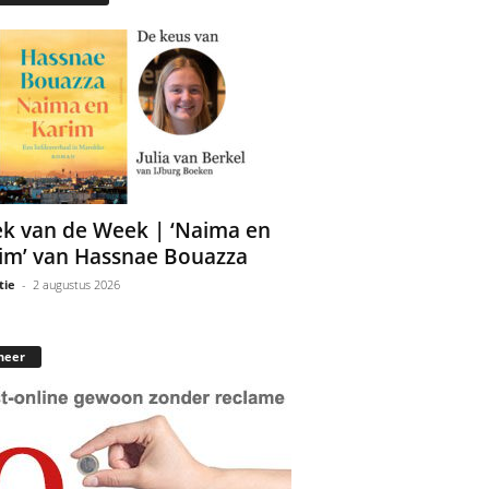
k van de Week | ‘Naima en
im’ van Hassnae Bouazza
tie
-
2 augustus 2026
neer