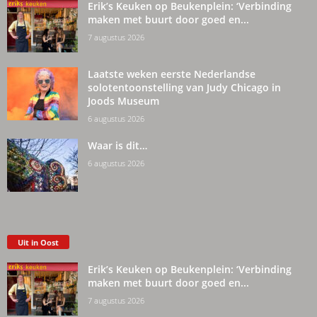
Erik’s Keuken op Beukenplein: ‘Verbinding
maken met buurt door goed en...
7 augustus 2026
Laatste weken eerste Nederlandse
solotentoonstelling van Judy Chicago in
Joods Museum
6 augustus 2026
Waar is dit…
6 augustus 2026
Uit in Oost
Erik’s Keuken op Beukenplein: ‘Verbinding
maken met buurt door goed en...
7 augustus 2026