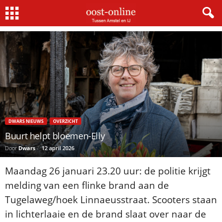
Home
Dwars nieuws
Buurt helpt bloemen-Elly
DWARS NIEUWS
OVERZICHT
Buurt helpt bloemen-Elly
Door
Dwars
-
12 april 2026
Maandag 26 januari 23.20 uur: de politie krijgt
melding van een flinke brand aan de
Tugelaweg/hoek Linnaeusstraat. Scooters staan
in lichterlaaie en de brand slaat over naar de