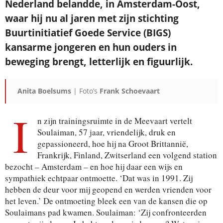
Nederland belandde, in Amsterdam-Oost,
waar hij nu al jaren met zijn stichting
Buurtinitiatief Goede Service (BIGS)
Je ontvangt een bevestiging in je mailbox.
kansarme jongeren en hun ouders in
beweging brengt, letterlijk en figuurlijk.
Anita Boelsums
| Foto’s
Frank Schoevaart
I
n zijn trainingsruimte in de Meevaart vertelt
Soulaiman, 57 jaar, vriendelijk, druk en
gepassioneerd, hoe hij na Groot Brittannië,
Frankrijk, Finland, Zwitserland een volgend station
bezocht – Amsterdam – en hoe hij daar een wijs en
sympathiek echtpaar ontmoette. ‘Dat was in 1991. Zij
hebben de deur voor mij geopend en werden vrienden voor
het leven.’ De ontmoeting bleek een van de kansen die op
Soulaimans pad kwamen. Soulaiman: ‘Zij confronteerden