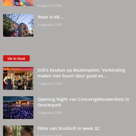
6 augustus 2026
Waar is dit…
6 augustus 2026
Uit in Oost
Erik’s Keuken op Beukenplein: ‘Verbinding
maken met buurt door goed en...
7 augustus 2026
Opening Night van Concertgebouworkest in
Oosterpark
6 augustus 2026
Films van Studio/K in week 32
5 augustus 2026