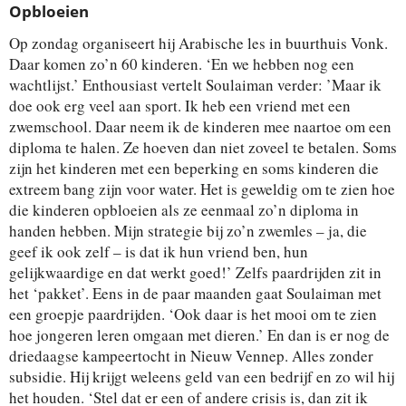
Opbloeien
Op zondag organiseert hij Arabische les in buurthuis Vonk.
Daar komen zo’n 60 kinderen. ‘En we hebben nog een
wachtlijst.’ Enthousiast vertelt Soulaiman verder: ’Maar ik
doe ook erg veel aan sport. Ik heb een vriend met een
zwemschool. Daar neem ik de kinderen mee naartoe om een
diploma te halen. Ze hoeven dan niet zoveel te betalen. Soms
zijn het kinderen met een beperking en soms kinderen die
extreem bang zijn voor water. Het is geweldig om te zien hoe
die kinderen opbloeien als ze eenmaal zo’n diploma in
handen hebben. Mijn strategie bij zo’n zwemles – ja, die
geef ik ook zelf – is dat ik hun vriend ben, hun
gelijkwaardige en dat werkt goed!’ Zelfs paardrijden zit in
het ‘pakket’. Eens in de paar maanden gaat Soulaiman met
een groepje paardrijden. ‘Ook daar is het mooi om te zien
hoe jongeren leren omgaan met dieren.’ En dan is er nog de
driedaagse kampeertocht in Nieuw Vennep. Alles zonder
subsidie. Hij krijgt weleens geld van een bedrijf en zo wil hij
het houden. ‘Stel dat er een of andere crisis is, dan zit ik