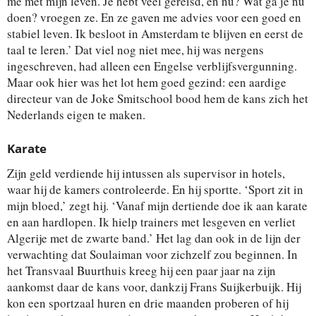
me met mijn leven. Je hebt veel gereisd, en nu? Wat ga je nu
doen? vroegen ze. En ze gaven me advies voor een goed en
stabiel leven. Ik besloot in Amsterdam te blijven en eerst de
taal te leren.’ Dat viel nog niet mee, hij was nergens
ingeschreven, had alleen een Engelse verblijfsvergunning.
Maar ook hier was het lot hem goed gezind: een aardige
directeur van de Joke Smitschool bood hem de kans zich het
Nederlands eigen te maken.
Karate
Zijn geld verdiende hij intussen als supervisor in hotels,
waar hij de kamers controleerde. En hij sportte. ‘Sport zit in
mijn bloed,’ zegt hij. ‘Vanaf mijn dertiende doe ik aan karate
en aan hardlopen. Ik hielp trainers met lesgeven en verliet
Algerije met de zwarte band.’ Het lag dan ook in de lijn der
verwachting dat Soulaiman voor zichzelf zou beginnen. In
het Transvaal Buurthuis kreeg hij een paar jaar na zijn
aankomst daar de kans voor, dankzij Frans Suijkerbuijk. Hij
kon een sportzaal huren en drie maanden proberen of hij