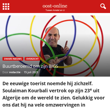
Home
Dwars nieuws
Buurtberoemd om zijn BIGS
×
Gratis NieuwsMail
VOORNAAM
DWARS NIEUWS
OVERZICHT
E-MAIL
Buurtberoemd om zijn BIGS
Door
redactie
-
15 juli 2023
Postcode
De eeuwige toerist noemde hij zichzelf.
e
Soulaiman Kourbali vertrok op zijn 23
uit
Algerije om de wereld te zien. Gelukkig voor
Met de inschrijving accepteer ik de
ons dat hij na vele omzwervingen in
privacyverklaring.