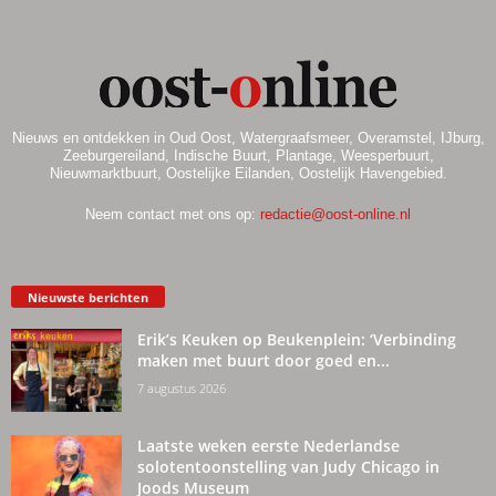
Nieuws en ontdekken in Oud Oost, Watergraafsmeer, Overamstel, IJburg,
Zeeburgereiland, Indische Buurt, Plantage, Weesperbuurt,
Nieuwmarktbuurt, Oostelijke Eilanden, Oostelijk Havengebied.
Neem contact met ons op:
redactie@oost-online.nl
Nieuwste berichten
Erik’s Keuken op Beukenplein: ‘Verbinding
maken met buurt door goed en...
7 augustus 2026
Laatste weken eerste Nederlandse
solotentoonstelling van Judy Chicago in
Joods Museum