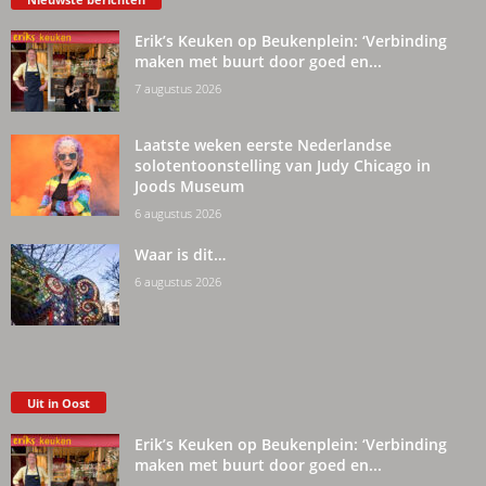
Erik’s Keuken op Beukenplein: ‘Verbinding
maken met buurt door goed en...
7 augustus 2026
Laatste weken eerste Nederlandse
solotentoonstelling van Judy Chicago in
Joods Museum
6 augustus 2026
Waar is dit…
6 augustus 2026
Uit in Oost
Erik’s Keuken op Beukenplein: ‘Verbinding
maken met buurt door goed en...