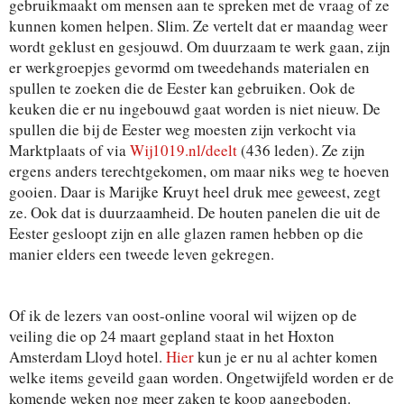
gebruikmaakt om mensen aan te spreken met de vraag of ze
kunnen komen helpen. Slim. Ze vertelt dat er maandag weer
wordt geklust en gesjouwd. Om duurzaam te werk gaan, zijn
er werkgroepjes gevormd om tweedehands materialen en
spullen te zoeken die de Eester kan gebruiken. Ook de
keuken die er nu ingebouwd gaat worden is niet nieuw. De
spullen die bij de Eester weg moesten zijn verkocht via
Marktplaats of via
Wij1019.nl/deelt
(436 leden). Ze zijn
ergens anders terechtgekomen, om maar niks weg te hoeven
gooien. Daar is Marijke Kruyt heel druk mee geweest, zegt
ze. Ook dat is duurzaamheid. De houten panelen die uit de
Eester gesloopt zijn en alle glazen ramen hebben op die
manier elders een tweede leven gekregen.
Of ik de lezers van oost-online vooral wil wijzen op de
veiling die op 24 maart gepland staat in het Hoxton
Amsterdam Lloyd hotel.
Hier
kun je er nu al achter komen
welke items geveild gaan worden. Ongetwijfeld worden er de
komende weken nog meer zaken te koop aangeboden.