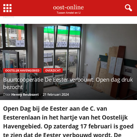
Home
Oostelijk Havengebied
Buurtcoöperatie De Eester verbouwt. Open dag druk
bezocht
OOSTELIJK HAVENGEBIED
OVERZICHT
Buurtcoöperatie De Eester verbouwt. Open dag druk
bezocht
Door
Henny Reubsaet
-
21 februari 2024
Open Dag bij de Eester aan de C. van
Eesterenlaan in het hartje van het Oostelijk
Havengebied. Op zaterdag 17 februari is goed
te zien dat de Eester verbouwd wordt. De