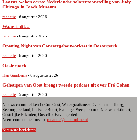
Laatste weken eerste Nederlandse solotentoonstelling van Judy
Chicago in Joods Museum
redactie
-
6 augustus 2026
Waar is dit…
redactie
-
6 augustus 2026
Opening Night van Concertgebouworkest in Oosterpark
redactie
-
6 augustus 2026
Oosterpark
Han Gaaikema
-
6 augustus 2026
Geheugen van Oost brengt tweede podcast uit over Fré Cohen
redactie
-
5 augustus 2026
Nieuws en ontdekken in Oud Oost, Watergraafsmeer, Overamstel, IJburg,
Zeeburgereiland, Indische Buurt, Plantage, Weesperbuurt, Nieuwmarktbuurt,
Oostelijke Eilanden, Oostelijk Havengebied.
Neem contact met ons op:
redactie@oost-online.nl
Nieuwste berichten