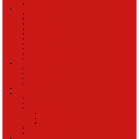
Oud Nieuws
Buurt
Buurtmensen
IJburg
Indische Buurt
Oostelijk Havengebied
Oostelijke Eilanden
Oud Oost
Overamstel
Plantage/Weesperbuurt
Watergraafsmeer
Zeeburgereiland
Vrije tijd
Uit In Oost
Exposities in Oost
Eten&Drinken
Agenda
Sport
Cultuur
Kunst
Exposities in Oost
Lezen en schrijven
Schrijvers spreken
Schrijvers over oost
De boekenkast van
BoekvandeWeek
Creatieven van Oost
Stad en natuur