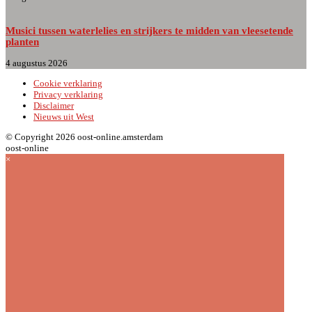
Musici tussen waterlelies en strijkers te midden van vleesetende
planten
4 augustus 2026
Cookie verklaring
Privacy verklaring
Disclaimer
Nieuws uit West
© Copyright 2026 oost-online.amsterdam
oost-online
×