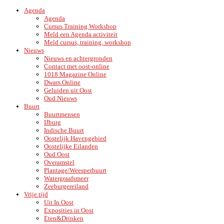
Agenda
Agenda
Cursus Training Workshop
Meld een Agenda activiteit
Meld cursus, training, workshop
Nieuws
Nieuws en achtergronden
Contact met oost-online
1018 Magazine Online
Dwars Online
Geluiden uit Oost
Oud Nieuws
Buurt
Buurtmensen
IJburg
Indische Buurt
Oostelijk Havengebied
Oostelijke Eilanden
Oud Oost
Overamstel
Plantage/Weesperbuurt
Watergraafsmeer
Zeeburgereiland
Vrije tijd
Uit In Oost
Exposities in Oost
Eten&Drinken