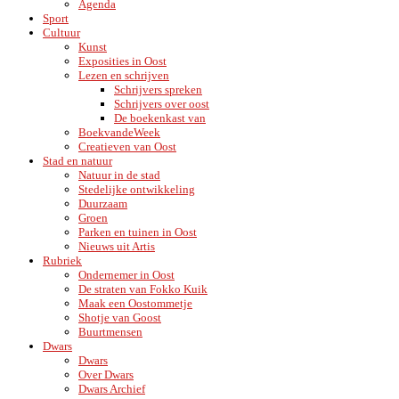
Agenda
Sport
Cultuur
Kunst
Exposities in Oost
Lezen en schrijven
Schrijvers spreken
Schrijvers over oost
De boekenkast van
BoekvandeWeek
Creatieven van Oost
Stad en natuur
Natuur in de stad
Stedelijke ontwikkeling
Duurzaam
Groen
Parken en tuinen in Oost
Nieuws uit Artis
Rubriek
Ondernemer in Oost
De straten van Fokko Kuik
Maak een Oostommetje
Shotje van Goost
Buurtmensen
Dwars
Dwars
Over Dwars
Dwars Archief