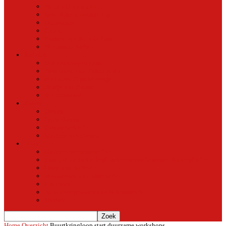
Natuur in de stad
Stedelijke ontwikkeling
Duurzaam
Groen
Parken en tuinen in Oost
Nieuws uit Artis
Rubriek
Ondernemer in Oost
De straten van Fokko Kuik
Maak een Oostommetje
Shotje van Goost
Buurtmensen
Dwars
Dwars
Over Dwars
Dwars Archief
Contact met Dwars
Meer
Contact met oost-online
oost-online op het beginscherm van je smartphone of tablet
Over oost-online
Meewerken aan oost-online
Het team
Abonneer gratis op de NieuwsMail
Doneer
Home
Overzicht
Buurtkringloop start duurzame workshops