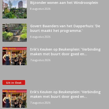
Bijzonder wonen aan het Windroosplein
8 augustus 2026
Govert Baanders van het Dapperhuis: ‘De
buurt maakt het programma.’
8 augustus 2026
Erik’s Keuken op Beukenplein: ‘Verbinding
maken met buurt door goed en...
7 augustus 2026
Uit in Oost
Erik’s Keuken op Beukenplein: ‘Verbinding
maken met buurt door goed en...
7 augustus 2026