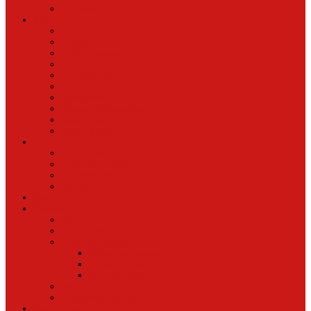
Oud Nieuws
Buurt
Buurtmensen
IJburg
Indische Buurt
Oostelijk Havengebied
Oostelijke Eilanden
Oud Oost
Overamstel
Plantage/Weesperbuurt
Watergraafsmeer
Zeeburgereiland
Vrije tijd
Uit In Oost
Exposities in Oost
Eten&Drinken
Agenda
Sport
Cultuur
Kunst
Exposities in Oost
Lezen en schrijven
Schrijvers spreken
Schrijvers over oost
De boekenkast van
BoekvandeWeek
Creatieven van Oost
Stad en natuur