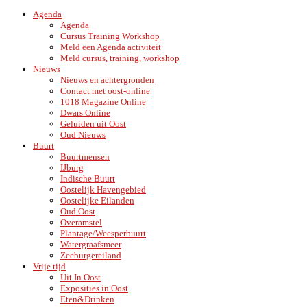
Agenda
Agenda
Cursus Training Workshop
Meld een Agenda activiteit
Meld cursus, training, workshop
Nieuws
Nieuws en achtergronden
Contact met oost-online
1018 Magazine Online
Dwars Online
Geluiden uit Oost
Oud Nieuws
Buurt
Buurtmensen
IJburg
Indische Buurt
Oostelijk Havengebied
Oostelijke Eilanden
Oud Oost
Overamstel
Plantage/Weesperbuurt
Watergraafsmeer
Zeeburgereiland
Vrije tijd
Uit In Oost
Exposities in Oost
Eten&Drinken