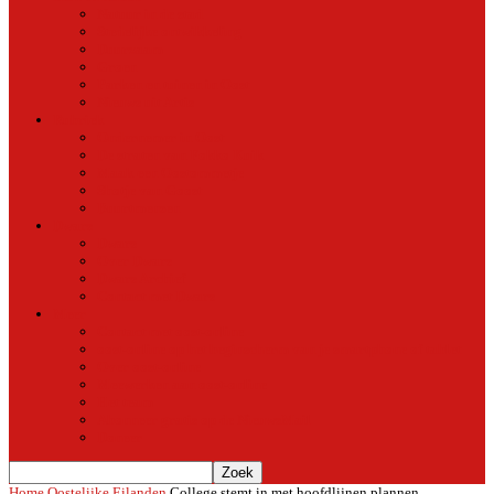
Natuur in de stad
Stedelijke ontwikkeling
Duurzaam
Groen
Parken en tuinen in Oost
Nieuws uit Artis
Rubriek
Ondernemer in Oost
De straten van Fokko Kuik
Maak een Oostommetje
Shotje van Goost
Buurtmensen
Dwars
Dwars
Over Dwars
Dwars Archief
Contact met Dwars
Meer
Contact met oost-online
oost-online op het beginscherm van je smartphone of tablet
Over oost-online
Meewerken aan oost-online
Het team
Abonneer gratis op de NieuwsMail
Doneer
Home
Oostelijke Eilanden
College stemt in met hoofdlijnen plannen