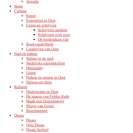
Agenda
Sport
Cultuur
Kunst
Exposities in Oost
Lezen en schrijven
Schrijvers spreken
Schrijvers over oost
De boekenkast van
BoekvandeWeek
Creatieven van Oost
Stad en natuur
Natuur in de stad
Stedelijke ontwikkeling
Duurzaam
Groen
Parken en tuinen in Oost
Nieuws uit Artis
Rubriek
Ondernemer in Oost
De straten van Fokko Kuik
Maak een Oostommetje
Shotje van Goost
Buurtmensen
Dwars
Dwars
Over Dwars
Dwars Archief