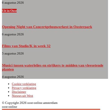
6 augustus 2026
Uit in Oost
Opening Night van Concertgebouworkest in Oosterpark
6 augustus 2026
Films van Studio/K in week 32
5 augustus 2026
Musici tussen waterlelies en strijkers te midden van vleesetende
planten
4 augustus 2026
Cookie verklaring
Privacy verklaring
Disclaimer
Nieuws uit West
© Copyright 2026 oost-online.amsterdam
oost-online