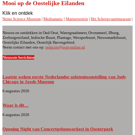
Mooi op de Oostelijke Eilanden
Klik en ontdek
Nemo Science Museum
|
Mediamatic
|
Marineterrein
|
Het Scheepvaartmuseum
|
Nieuws en ontdekken in Oud Oost, Watergraafsmeer, Overamstel, IJburg,
Zeeburgereiland, Indische Buurt, Plantage, Weesperbuurt, Nieuwmarktbuurt,
Oostelijke Eilanden, Oostelijk Havengebied.
Neem contact met ons op:
redactie@oost-online.nl
Nieuwste berichten
Laatste weken eerste Nederlandse solotentoonstelling van Judy
Chicago in Joods Museum
6 augustus 2026
Waar is dit…
6 augustus 2026
Opening Night van Concertgebouworkest in Oosterpark