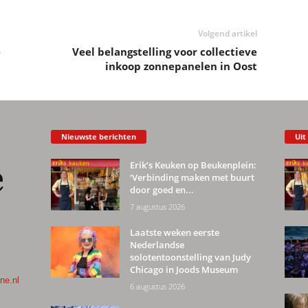
Volgend artikel
e
Veel belangstelling voor collectieve
inkoop zonnepanelen in Oost
Nieuwste berichten
Uit
Erik’s Keuken op Beukenplein:
‘Verbinding maken met buurt
door goed en...
7 augustus 2026
Laatste weken eerste
Nederlandse
solotentoonstelling van Judy
Chicago in Joods Museum
ne.nl
6 augustus 2026