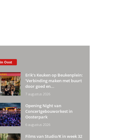
 in Oost
Erik’s Keuken op Beukenplein:
‘Verbinding maken met buurt
door goed en...
7 augustus 2026
Opening Night van
Concertgebouworkest in
Oosterpark
6 augustus 2026
Films van Studio/K in week 32