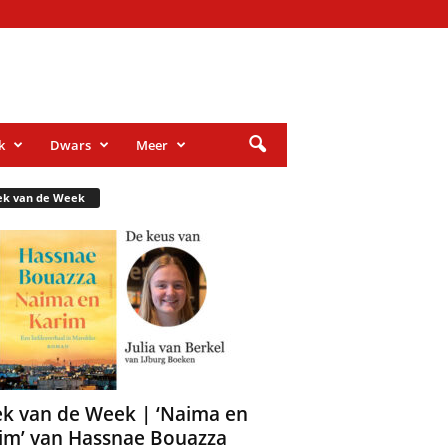
k
Dwars
Meer
ek van de Week
k van de Week | ‘Naima en
im’ van Hassnae Bouazza