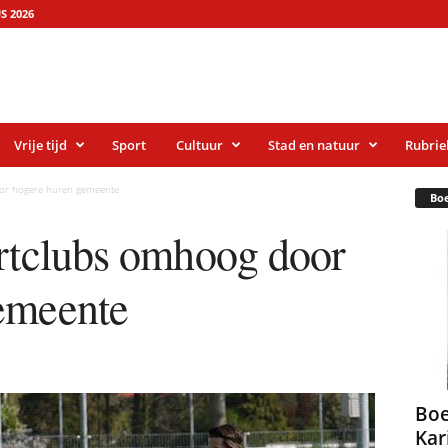
S 2026
Vrije tijd
Sport
Cultuur
Stad en natuur
Rubrie
oor hogere huren gemeente
Bo
ortclubs omhoog door
emeente
Boe
Kar