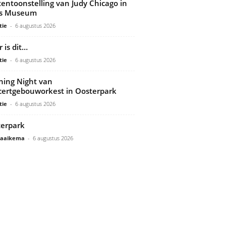
tentoonstelling van Judy Chicago in
ds Museum
tie
-
6 augustus 2026
 is dit…
tie
-
6 augustus 2026
ing Night van
ertgebouworkest in Oosterpark
tie
-
6 augustus 2026
erpark
Gaaikema
-
6 augustus 2026