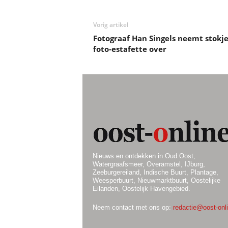
Vorig artikel
Fotograaf Han Singels neemt stokj
foto-estafette over
Nieuws en ontdekken in Oud Oost,
Watergraafsmeer, Overamstel, IJburg,
Zeeburgereiland, Indische Buurt, Plantage,
Weesperbuurt, Nieuwmarktbuurt, Oostelijke
Eilanden, Oostelijk Havengebied.
Neem contact met ons op:
redactie@oost-onli