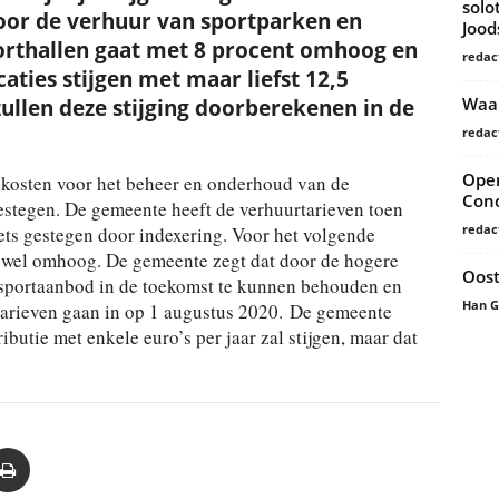
solo
oor de verhuur van sportparken en
Joo
porthallen gaat met 8 procent omhoog en
redac
aties stijgen met maar liefst 12,5
Waar
zullen deze stijging doorberekenen in de
redac
Open
e kosten voor het beheer en onderhoud van de
Conc
estegen. De gemeente heeft de verhuurtarieven toen
redac
ets gestegen door indexering. Voor het volgende
n wel omhoog. De gemeente zegt dat door de hogere
Oost
 sportaanbod in de toekomst te kunnen behouden en
Han 
tarieven gaan in op 1 augustus 2020. De gemeente
ibutie met enkele euro’s per jaar zal stijgen, maar dat