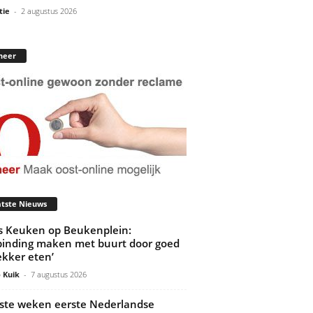
tie
-
2 augustus 2026
neer
tste Nieuws
’s Keuken op Beukenplein:
binding maken met buurt door goed
ekker eten’
 Kuik
-
7 augustus 2026
ste weken eerste Nederlandse