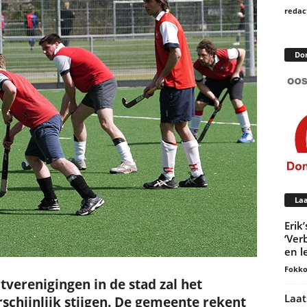
redac
Do
Laa
Erik
‘Ver
en l
Fokko
tverenigingen in de stad zal het
Laat
chijnlijk stijgen. De gemeente rekent