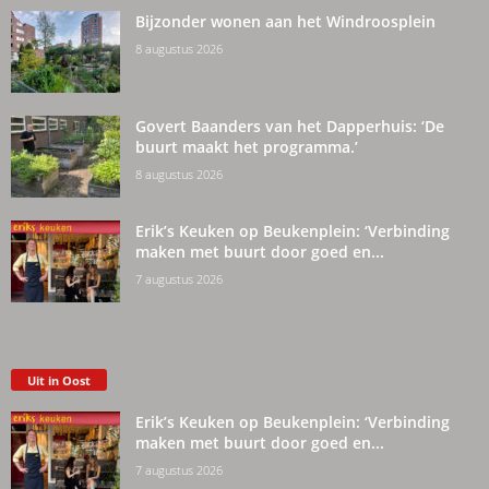
Bijzonder wonen aan het Windroosplein
8 augustus 2026
Govert Baanders van het Dapperhuis: ‘De
buurt maakt het programma.’
8 augustus 2026
Erik’s Keuken op Beukenplein: ‘Verbinding
maken met buurt door goed en...
7 augustus 2026
Uit in Oost
Erik’s Keuken op Beukenplein: ‘Verbinding
maken met buurt door goed en...
7 augustus 2026