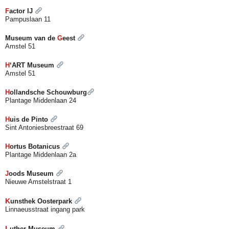
F
actor IJ
Pampuslaan 11
Museum van de
G
e
est
Amstel 51
H
‘ART Museum
Amstel 51
H
ollandsche Schouwburg
Plantage Middenlaan 24
H
uis de Pinto
Sint Antoniesbreestraat 69
H
ortus Botanicus
Plantage Middenlaan 2a
J
oods Museum
Nieuwe Amstelstraat 1
K
unsthek Oosterpark
Linnaeusstraat ingang park
L
uther Museum