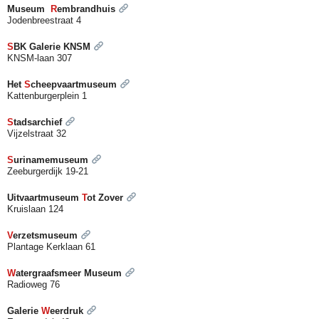
Museum
R
embrandhuis
Jodenbreestraat 4
S
BK Galerie KNSM
KNSM-laan 307
Het
S
cheepvaartmuseum
Kattenburgerplein 1
S
tadsarchief
Vijzelstraat 32
S
urinamemuseum
Zeeburgerdijk 19-21
Uitvaartmuseum
T
ot Zover
Kruislaan 124
V
erzetsmuseum
Plantage Kerklaan 61
W
atergraafsmeer Museum
Radioweg 76
Galerie
W
eerdruk