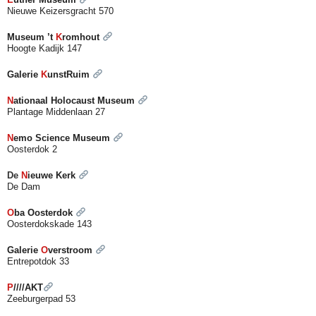
Nieuwe Keizersgracht 570
Museum ’t
K
romhout
Hoogte Kadijk 147
Galerie
K
unstRuim
N
ationaal Holocaust Museum
Plantage Middenlaan 27
N
emo Science Museum
Oosterdok 2
De
N
ieuwe Kerk
De Dam
O
ba Oosterdok
Oosterdokskade 143
Galerie
O
verstroom
Entrepotdok 33
P
////AKT
Zeeburgerpad 53