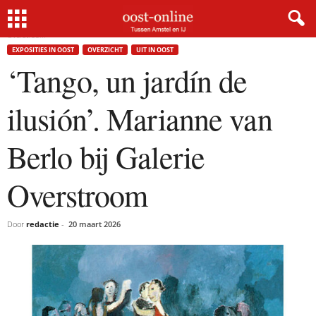
Home
Exposities in Oost
‘Tango, un jardín de ilusión’. Marianne van Berlo bij Galerie
Overstroom
EXPOSITIES IN OOST
OVERZICHT
UIT IN OOST
‘Tango, un jardín de
ilusión’. Marianne van
Berlo bij Galerie
Overstroom
Door
redactie
-
20 maart 2026