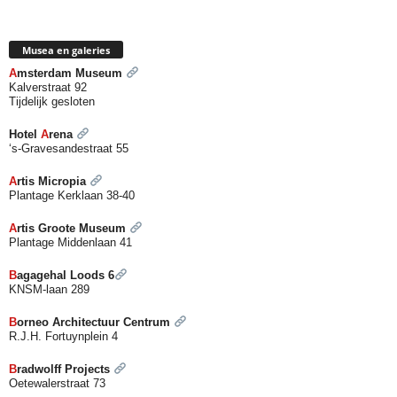
Musea en galeries
A
msterdam Museum
Kalverstraat 92
Tijdelijk gesloten
Hotel
A
rena
‘s-Gravesandestraat 55
A
rtis Micropia
Plantage
K
erklaan 38-40
A
rtis Groote Museum
Plantage Middenlaan 41
B
agagehal Loods 6
KNSM-laan 289
B
orneo Architectuur Centrum
R.J.H. Fortuynplein 4
B
radwolff Projects
Oetewalerstraat 73