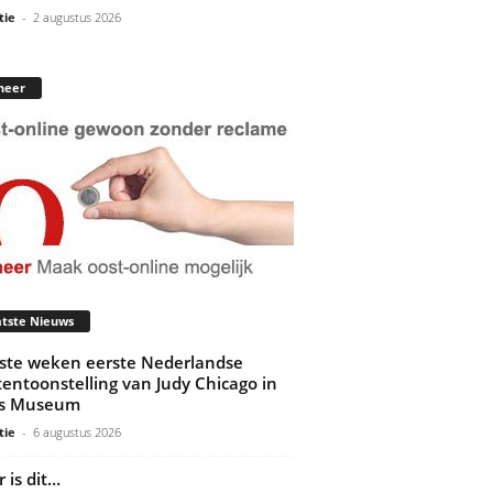
tie
-
2 augustus 2026
neer
tste Nieuws
ste weken eerste Nederlandse
tentoonstelling van Judy Chicago in
ds Museum
tie
-
6 augustus 2026
 is dit…