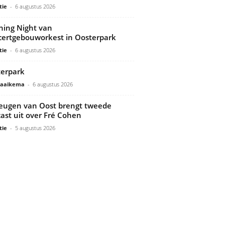
tie
-
6 augustus 2026
ing Night van
ertgebouworkest in Oosterpark
tie
-
6 augustus 2026
erpark
Gaaikema
-
6 augustus 2026
ugen van Oost brengt tweede
ast uit over Fré Cohen
tie
-
5 augustus 2026