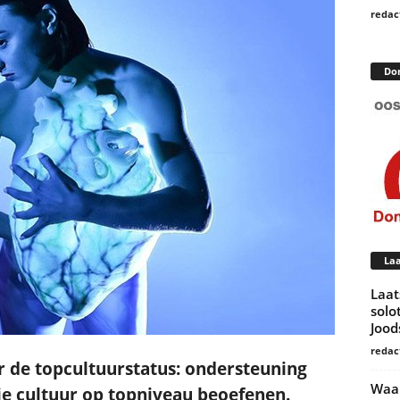
redac
Do
Laa
Laat
solo
Joo
redac
ar de topcultuurstatus: ondersteuning
Waar
e cultuur op topniveau beoefenen.