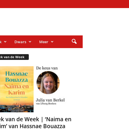
k
Dwars
Meer
ek van de Week
k van de Week | ‘Naima en
im’ van Hassnae Bouazza