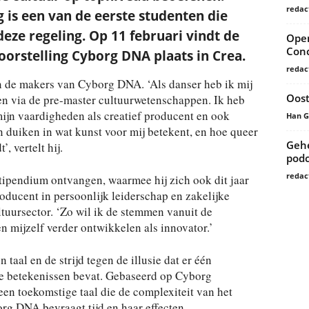
redac
is een van de eerste studenten die
eze regeling. Op 11 februari vindt de
Open
Conc
oorstelling Cyborg DNA plaats in Crea.
redac
 de makers van Cyborg DNA. ‘Als danser heb ik mij
Oost
n via de pre-master cultuurwetenschappen. Ik heb
ijn vaardigheden als creatief producent en ook
Han 
 duiken in wat kunst voor mij betekent, en hoe queer
Gehe
, vertelt hij.
podc
redac
tipendium ontvangen, waarmee hij zich ook dit jaar
roducent in persoonlijk leiderschap en zakelijke
tuursector. ‘Zo wil ik de stemmen vanuit de
mijzelf verder ontwikkelen als innovator.’
aal en de strijd tegen de illusie dat er één
le betekenissen bevat. Gebaseerd op Cyborg
en toekomstige taal die de complexiteit van het
g DNA bevraagt tijd en haar effecten.