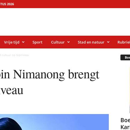
TUS 2026
Vrije tijd
Sport
Cultuur
Stad en natuur
Rubrie
 cultuur op topniveau
Bo
bin Nimanong brengt
iveau
Boe
Kar