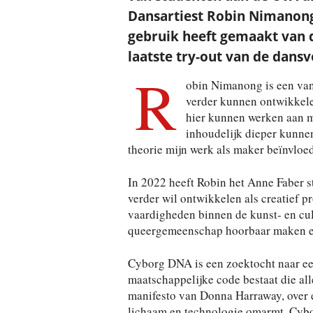
Dansartiest Robin Nimanong 
gebruik heeft gemaakt van d
laatste try-out van de dansv
R
obin Nimanong is een van
verder kunnen ontwikkele
hier kunnen werken aan m
inhoudelijk dieper kunnen
theorie mijn werk als maker beïnvloedt’
In 2022 heeft Robin het Anne Faber s
verder wil ontwikkelen als creatief p
vaardigheden binnen de kunst- en cul
queergemeenschap hoorbaar maken en 
Cyborg DNA is een zoektocht naar een t
maatschappelijke code bestaat die al
manifesto van Donna Harraway, over e
lichaam en technologie omarmt. Cybor