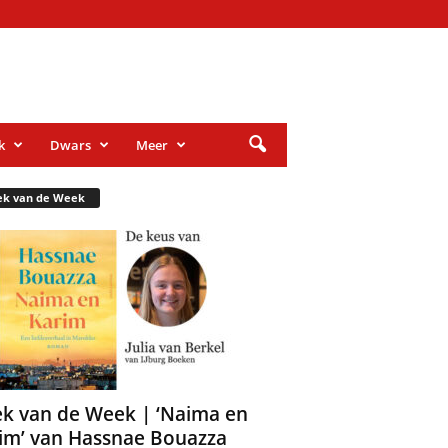
k
Dwars
Meer
ek van de Week
k van de Week | ‘Naima en
im’ van Hassnae Bouazza