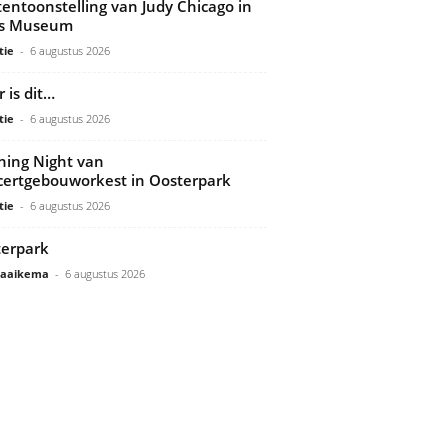
tentoonstelling van Judy Chicago in
ds Museum
tie
-
6 augustus 2026
 is dit…
tie
-
6 augustus 2026
ing Night van
ertgebouworkest in Oosterpark
tie
-
6 augustus 2026
erpark
Gaaikema
-
6 augustus 2026