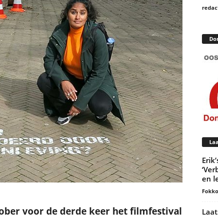
redac
Do
Laa
Erik
‘Ver
en l
Fokko
ober voor de derde keer het filmfestival
Laat