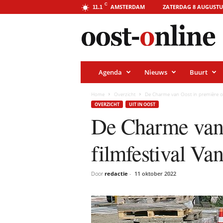
o
C
AMSTERDAM
ZATERDAG 8 AUGUSTU
11.1
o
s
t
-
o
n
l
i
Agenda
Nieuws
Buurt
n
e
.
Home
Overzicht
De Charme van Oost in première op
a
OVERZICHT
UIT IN OOST
m
s
De Charme van 
t
e
r
filmfestival V
d
a
m
Door
redactie
-
11 oktober 2022