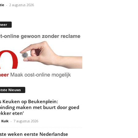
tie
-
2 augustus 2026
neer
tste Nieuws
’s Keuken op Beukenplein:
binding maken met buurt door goed
ekker eten’
 Kuik
-
7 augustus 2026
ste weken eerste Nederlandse