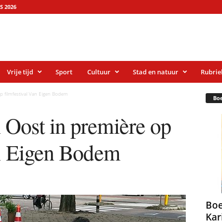
S 2026
Vrije tijd
Sport
Cultuur
Stad en natuur
Rubrie
 filmfestival Van Eigen Bodem
Bo
Oost in première op
an Eigen Bodem
Boe
Kar