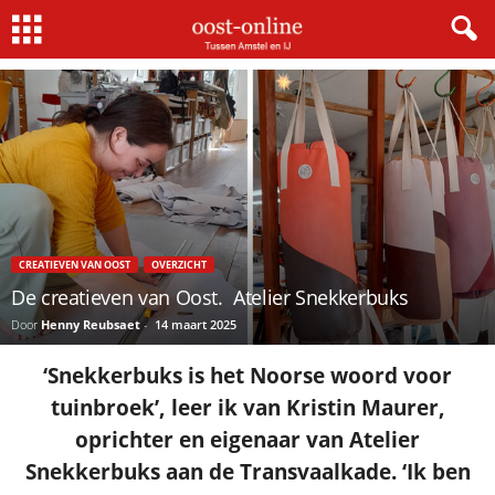
Home
Creatieven van Oost
De creatieven van Oost. Atelier Snekkerbuks
CREATIEVEN VAN OOST
OVERZICHT
De creatieven van Oost. Atelier Snekkerbuks
Door
Henny Reubsaet
-
14 maart 2025
‘Snekkerbuks is het Noorse woord voor
tuinbroek’, leer ik van Kristin Maurer,
oprichter en eigenaar van Atelier
Snekkerbuks aan de Transvaalkade. ‘Ik ben