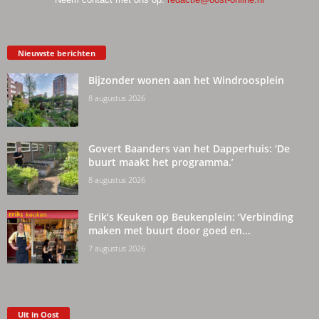
Nieuwste berichten
Bijzonder wonen aan het Windroosplein
8 augustus 2026
Govert Baanders van het Dapperhuis: ‘De
buurt maakt het programma.’
8 augustus 2026
Erik’s Keuken op Beukenplein: ‘Verbinding
maken met buurt door goed en...
7 augustus 2026
Uit in Oost