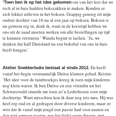
om van het leer dat we
‘Toen ben ik op het idee gekomen
toch al in huis hadden bokszakken te maken. Konden ze
zich lekker uitleven in het boksen. Grappig genoeg zit mijn
oudste dochter van 16 nu al een jaar op boksen. Boksen is
nu gewoon erg in, denk ik, want in de kersttijd hebben we
ons uit de naad moeten werken om alle bestellingen op tijd
te kunnen versturen.’ Wanda begint te lachen. ‘Ja, we
denken dat half Duitsland nu een boksbal van ons in huis
heeft hangen.’
En heeft
Atelier Snekkerbuks bestaat al sinds 2012.
vanaf het begin voornamelijk Duitse klanten gehad. Kristin:
‘Het idee voor de tuinbroekjes kreeg ik toen mijn kinderen
nog klein waren. Ik ben Duitse en een vriendin uit het
Schwarzwald stuurde me toen zo’n Lederhosen voor mijn
dochtertje. Want misschien kon ik daar nog iets mee. Hij was
heel erg oud en al gedragen door diverse kinderen, maar ze
wist dat ik vanaf mijn jeugd een passie had voor naaien en
dan niet gewoon naaien, nee het liefst grote dingen, met