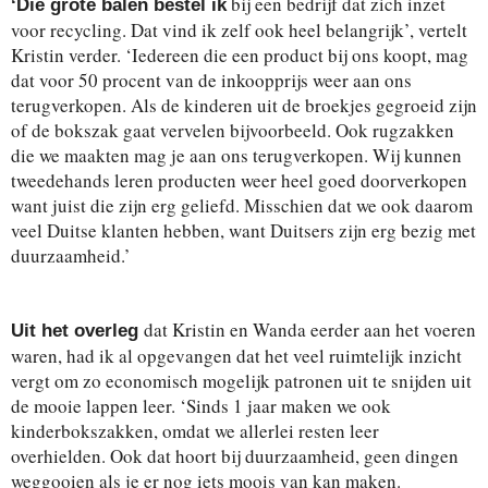
bij een bedrijf dat zich inzet
‘Die grote balen bestel ik
voor recycling. Dat vind ik zelf ook heel belangrijk’, vertelt
Kristin verder. ‘Iedereen die een product bij ons koopt, mag
dat voor 50 procent van de inkoopprijs weer aan ons
terugverkopen. Als de kinderen uit de broekjes gegroeid zijn
of de bokszak gaat vervelen bijvoorbeeld. Ook rugzakken
die we maakten mag je aan ons terugverkopen. Wij kunnen
tweedehands leren producten weer heel goed doorverkopen
want juist die zijn erg geliefd. Misschien dat we ook daarom
veel Duitse klanten hebben, want Duitsers zijn erg bezig met
duurzaamheid.’
dat Kristin en Wanda eerder aan het voeren
Uit het overleg
waren, had ik al opgevangen dat het veel ruimtelijk inzicht
vergt om zo economisch mogelijk patronen uit te snijden uit
de mooie lappen leer. ‘Sinds 1 jaar maken we ook
kinderbokszakken, omdat we allerlei resten leer
overhielden. Ook dat hoort bij duurzaamheid, geen dingen
weggooien als je er nog iets moois van kan maken.