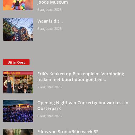
Joods Museum
6 augustus 2026
Waar is dit…
6 augustus 2026
Uit in Oost
Erik’s Keuken op Beukenplein: ‘Verbinding
maken met buurt door goed en...
7 augustus 2026
Opening Night van Concertgebouworkest in
Oosterpark
6 augustus 2026
Films van Studio/K in week 32