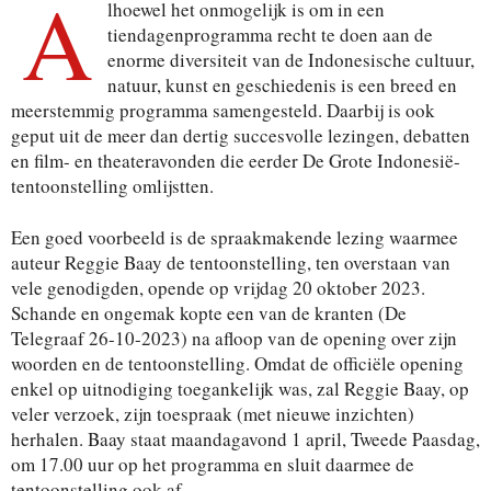
A
lhoewel het onmogelijk is om in een
tiendagenprogramma recht te doen aan de
enorme diversiteit van de Indonesische cultuur,
natuur, kunst en geschiedenis is een breed en
meerstemmig programma samengesteld. Daarbij is ook
geput uit de meer dan dertig succesvolle lezingen, debatten
en film- en theateravonden die eerder De Grote Indonesië-
tentoonstelling omlijstten.
Een goed voorbeeld is de spraakmakende lezing waarmee
auteur Reggie Baay de tentoonstelling, ten overstaan van
vele genodigden, opende op vrijdag 20 oktober 2023.
Schande en ongemak kopte een van de kranten (De
Telegraaf 26-10-2023) na afloop van de opening over zijn
woorden en de tentoonstelling. Omdat de officiële opening
enkel op uitnodiging toegankelijk was, zal Reggie Baay, op
veler verzoek, zijn toespraak (met nieuwe inzichten)
herhalen. Baay staat maandagavond 1 april, Tweede Paasdag,
om 17.00 uur op het programma en sluit daarmee de
tentoonstelling ook af.