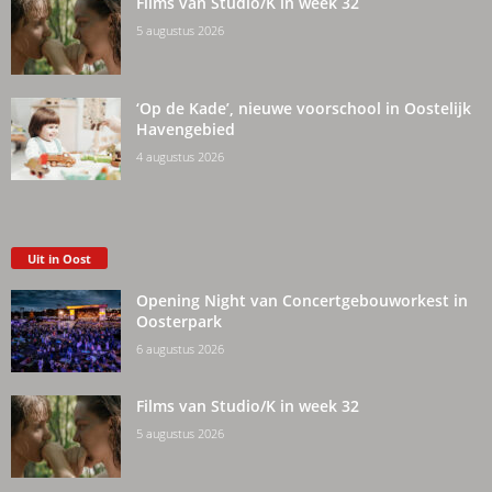
Films van Studio/K in week 32
5 augustus 2026
‘Op de Kade’, nieuwe voorschool in Oostelijk
Havengebied
4 augustus 2026
Uit in Oost
Opening Night van Concertgebouworkest in
Oosterpark
6 augustus 2026
Films van Studio/K in week 32
5 augustus 2026