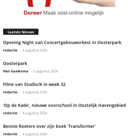
Laatste Nieuws
Opening Night van Concertgebouworkest in Oosterpark
redactie
-
6 augustus 2026
Oosterpark
Han Gaaikema
-
6 augustus 2026
Films van Studio/K in week 32
redactie
-
5 augustus 2026
‘Op de Kade’, nieuwe voorschool in Oostelijk Havengebied
redactie
-
4 augustus 2026
Bennie Roeters over zijn boek ‘Transformer’
redactie
-
4 augustus 2026