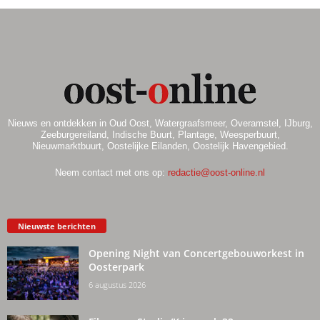
Nieuws en ontdekken in Oud Oost, Watergraafsmeer, Overamstel, IJburg,
Zeeburgereiland, Indische Buurt, Plantage, Weesperbuurt,
Nieuwmarktbuurt, Oostelijke Eilanden, Oostelijk Havengebied.
Neem contact met ons op:
redactie@oost-online.nl
Nieuwste berichten
Opening Night van Concertgebouworkest in
Oosterpark
6 augustus 2026