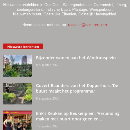
Nieuws en ontdekken in Oud Oost, Watergraafsmeer, Overamstel, IJburg,
Zeeburgereiland, Indische Buurt, Plantage, Weesperbuurt,
Nieuwmarktbuurt, Oostelijke Eilanden, Oostelijk Havengebied.
Neem contact met ons op:
redactie@oost-online.nl
Nieuwste berichten
Bijzonder wonen aan het Windroosplein
8 augustus 2026
Govert Baanders van het Dapperhuis: ‘De
buurt maakt het programma.’
8 augustus 2026
Erik’s Keuken op Beukenplein: ‘Verbinding
maken met buurt door goed en...
7 augustus 2026