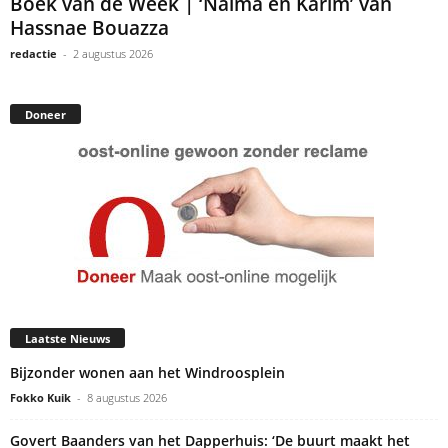
Boek van de Week | ‘Naima en Karim’ van
Hassnae Bouazza
redactie
-
2 augustus 2026
Doneer
Laatste Nieuws
Bijzonder wonen aan het Windroosplein
Fokko Kuik
-
8 augustus 2026
Govert Baanders van het Dapperhuis: ‘De buurt maakt het