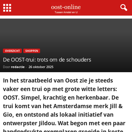
Home
Overzicht
De OOST-trui: trots om de schouders
OVERZICHT
SHOPPEN
De OOST-trui: trots om de schouders
Door
redactie
-
26 oktober 2025
In het straatbeeld van Oost zie je steeds
vaker een trui op met grote witte letters:
OOST. Simpel, krachtig en herkenbaar. De
trui komt van het Amsterdamse merk Jill &
Gio, en ontstond als lokaal initiatief van
ontwerpster Jildou. Wat begon met een paar
handgedrukte exemplaren groeide in korte