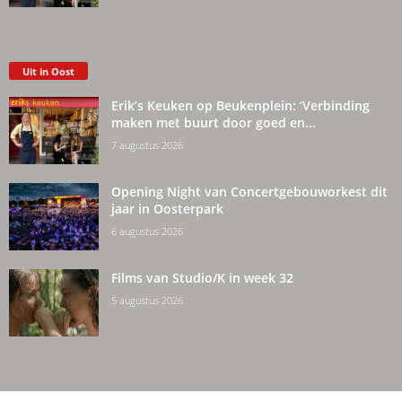
Uit in Oost
Erik’s Keuken op Beukenplein: ‘Verbinding
maken met buurt door goed en...
7 augustus 2026
Opening Night van Concertgebouworkest dit
jaar in Oosterpark
6 augustus 2026
Films van Studio/K in week 32
5 augustus 2026