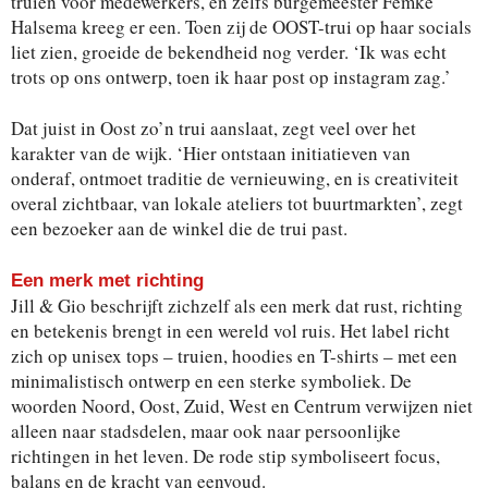
truien voor medewerkers, en zelfs burgemeester Femke
Halsema kreeg er een. Toen zij de OOST-trui op haar socials
liet zien, groeide de bekendheid nog verder. ‘Ik was echt
trots op ons ontwerp, toen ik haar post op instagram zag.’
Dat juist in Oost zo’n trui aanslaat, zegt veel over het
karakter van de wijk. ‘Hier ontstaan initiatieven van
onderaf, ontmoet traditie de vernieuwing, en is creativiteit
overal zichtbaar, van lokale ateliers tot buurtmarkten’, zegt
een bezoeker aan de winkel die de trui past.
Een merk met richting
Jill & Gio beschrijft zichzelf als een merk dat rust, richting
en betekenis brengt in een wereld vol ruis. Het label richt
zich op unisex tops – truien, hoodies en T-shirts – met een
minimalistisch ontwerp en een sterke symboliek. De
woorden Noord, Oost, Zuid, West en Centrum verwijzen niet
alleen naar stadsdelen, maar ook naar persoonlijke
richtingen in het leven. De rode stip symboliseert focus,
balans en de kracht van eenvoud.