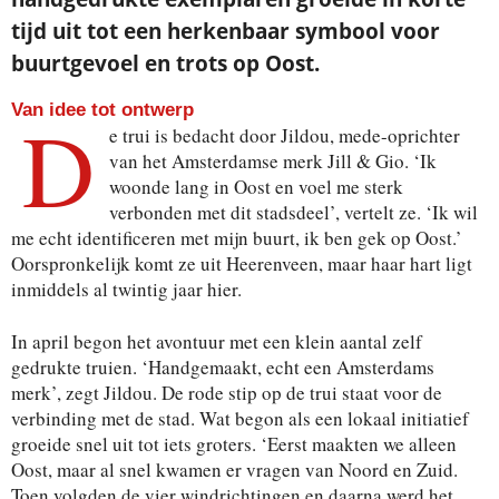
tijd uit tot een herkenbaar symbool voor
buurtgevoel en trots op Oost.
Van idee tot ontwerp
D
e trui is bedacht door Jildou, mede-oprichter
van het Amsterdamse merk Jill & Gio. ‘Ik
woonde lang in Oost en voel me sterk
verbonden met dit stadsdeel’, vertelt ze. ‘Ik wil
me echt identificeren met mijn buurt, ik ben gek op Oost.’
Oorspronkelijk komt ze uit Heerenveen, maar haar hart ligt
inmiddels al twintig jaar hier.
In april begon het avontuur met een klein aantal zelf
gedrukte truien. ‘Handgemaakt, echt een Amsterdams
merk’, zegt Jildou. De rode stip op de trui staat voor de
verbinding met de stad. Wat begon als een lokaal initiatief
groeide snel uit tot iets groters. ‘Eerst maakten we alleen
Oost, maar al snel kwamen er vragen van Noord en Zuid.
Toen volgden de vier windrichtingen en daarna werd het