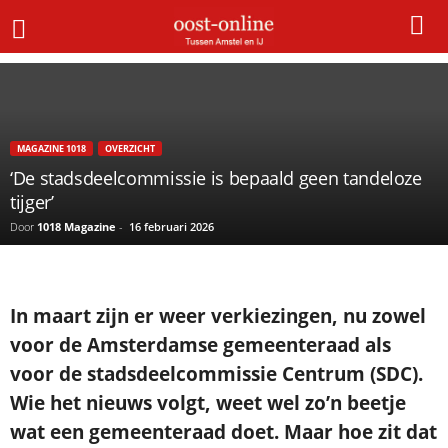
Home
Magazine 1018
‘De stadsdeelcommissie is bepaald geen tandeloze tijger’
×
Gratis NieuwsMail
MAGAZINE 1018
OVERZICHT
‘De stadsdeelcommissie is bepaald geen tandeloze
VOORNAAM
tijger’
Door
1018 Magazine
-
16 februari 2026
E-MAIL
In maart zijn er weer verkiezingen, nu zowel
Postcode
voor de Amsterdamse gemeenteraad als
voor de stadsdeelcommissie Centrum (SDC).
Wie het nieuws volgt, weet wel zo’n beetje
Met de inschrijving accepteer ik de
privacyverklaring.
wat een gemeenteraad doet. Maar hoe zit dat