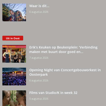
Waar is dit…
6 augustus 2026
Uit in Oost
Erik’s Keuken op Beukenplein: ‘Verbinding
maken met buurt door goed en...
7 augustus 2026
Opening Night van Concertgebouworkest in
Oosterpark
6 augustus 2026
Films van Studio/K in week 32
5 augustus 2026