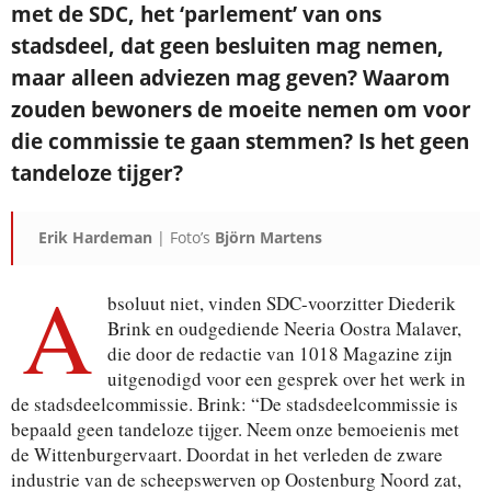
met de SDC, het ‘parlement’ van ons
stadsdeel, dat geen besluiten mag nemen,
maar alleen adviezen mag geven? Waarom
Je ontvangt een bevestiging in je mailbox.
zouden bewoners de moeite nemen om voor
die commissie te gaan stemmen? Is het geen
tandeloze tijger?
Erik Hardeman
| Foto’s
Björn Martens
A
bsoluut niet, vinden SDC-voorzitter Diederik
Brink en oudgediende Neeria Oostra Malaver,
die door de redactie van 1018 Magazine zijn
uitgenodigd voor een gesprek over het werk in
de stadsdeelcommissie. Brink: “De stadsdeelcommissie is
bepaald geen tandeloze tijger. Neem onze bemoeienis met
de Wittenburgervaart. Doordat in het verleden de zware
industrie van de scheepswerven op Oostenburg Noord zat,