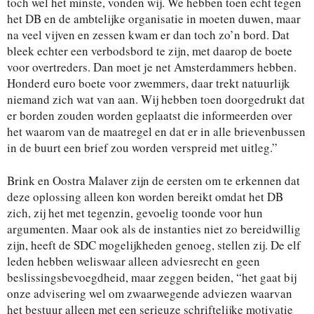
toch wel het minste, vonden wij. We hebben toen echt tegen
het DB en de ambtelijke organisatie in moeten duwen, maar
na veel vijven en zessen kwam er dan toch zo’n bord. Dat
bleek echter een verbodsbord te zijn, met daarop de boete
voor overtreders. Dan moet je net Amsterdammers hebben.
Honderd euro boete voor zwemmers, daar trekt natuurlijk
niemand zich wat van aan. Wij hebben toen doorgedrukt dat
er borden zouden worden geplaatst die informeerden over
het waarom van de maatregel en dat er in alle brievenbussen
in de buurt een brief zou worden verspreid met uitleg.”
Brink en Oostra Malaver zijn de eersten om te erkennen dat
deze oplossing alleen kon worden bereikt omdat het DB
zich, zij het met tegenzin, gevoelig toonde voor hun
argumenten. Maar ook als de instanties niet zo bereidwillig
zijn, heeft de SDC mogelijkheden genoeg, stellen zij. De elf
leden hebben weliswaar alleen adviesrecht en geen
beslissingsbevoegdheid, maar zeggen beiden, “het gaat bij
onze advisering wel om zwaarwegende adviezen waarvan
het bestuur alleen met een serieuze schriftelijke motivatie