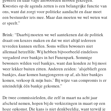
geweest en daar vage antwoorden hebben gekregen.
Kwesties op de agenda zetten is een belangrijke functie van
ons, want dat zorgt voor politieke aandacht en daar moet
een bestuurder iets mee. Maar dan moeten we wel weten wat
er speelt.”
Brink: “Daarbij moeten we wel aantekenen dat de politiek
draait om keuzes maken en dat we niet altijd iedereen
tevreden kunnen stellen. Soms willen bewoners niet
allemaal hetzelfde. Wij hebben bijvoorbeeld eindeloos
vergaderd over bankjes in het Funenpark. Sommige
bewoners wilden veel bankjes, want dan konden ze bij mooi
weer lekker buiten zitten. Anderen zeiden: ‘alsjeblieft geen
bankjes, daar komen hangjongeren op af, als hier bankjes
komen, verkoop ik mijn huis.’ Bij wijze van compromis is er
uiteindelijk één bankje gekomen.”
De twee commissieleden, die zelf in maart na acht jaar
afscheid nemen, hopen bij de verkiezingen in maart op een
hoge opkomst. Die kans is niet denkbeeldig, want terwijl je