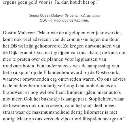
ergens geen geld voor is. Ja, dan houdt het op.”
Neeria Oostra Malaver (GroenLinks), acht jaar
SDC-lid, woont op de Kadijken.
Oostra Malaver: “Maar wie de afgelopen vier jaar overziet,
komt ook veel adviezen van de commissie tegen die door
het DB wel zijn gehonoreerd. Zo kregen omwonenden van
de Dijksgracht-Oost na ingrijpen van ons alsnog de kans om
mee te praten over de plannen voor ligplaatsen van
rondvaartboten. Een ander succes was de aanpassing van
het kruispunt op de Eilandenboulevard bij de Oosterkerk,
waarover omwonenden erg ontevreden waren. Op ons advies
is de middenberm zodanig verhoogd dat ambulances en
brandweer er nog wel overheen kunnen rijden, maar auto’s
niet meer. Ook het bushokje is aangepast. Stoplichten, waar
de bewoners ook om vroegen, vond het stadsdeel in een
straat waar de maximumsnelheid dertig kilometer is niet
nodig. Maar op ons verzoek zijn er wel flitspalen neergezet.”