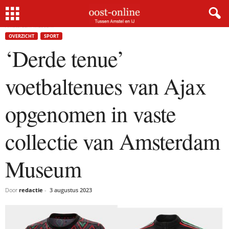
Home
Overzicht
‘Derde tenue’ voetbaltenues van Ajax opgenomen in vaste collectie van
Amsterdam Museum
OVERZICHT
SPORT
‘Derde tenue’
voetbaltenues van Ajax
opgenomen in vaste
collectie van Amsterdam
Museum
Door
redactie
-
3 augustus 2023