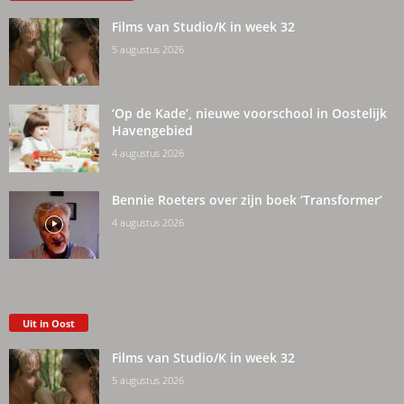
Films van Studio/K in week 32
5 augustus 2026
‘Op de Kade’, nieuwe voorschool in Oostelijk
Havengebied
4 augustus 2026
Bennie Roeters over zijn boek ‘Transformer’
4 augustus 2026
Uit in Oost
Films van Studio/K in week 32
5 augustus 2026