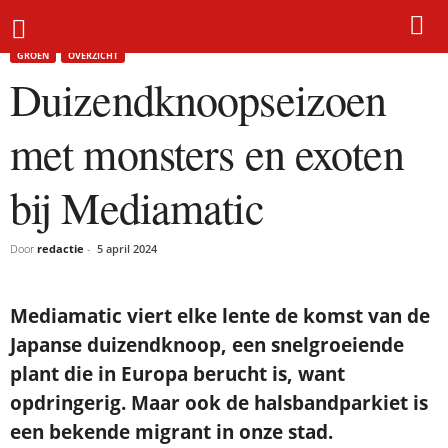
Home
Groen
Duizendknoopseizoen met monsters en exoten bij Mediamatic
GROEN
OVERZICHT
Duizendknoopseizoen
met monsters en exoten
bij Mediamatic
Door
redactie
-
5 april 2024
Mediamatic viert elke lente de komst van de
Japanse duizendknoop, een snelgroeiende
plant die in Europa berucht is, want
opdringerig. Maar ook de halsbandparkiet is
een bekende migrant in onze stad.