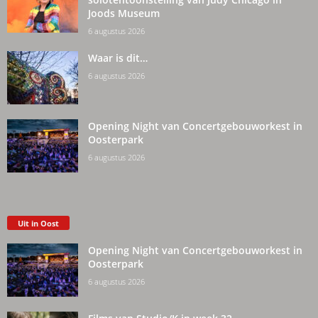
Joods Museum
6 augustus 2026
Waar is dit…
6 augustus 2026
Opening Night van Concertgebouworkest in
Oosterpark
6 augustus 2026
Uit in Oost
Opening Night van Concertgebouworkest in
Oosterpark
6 augustus 2026