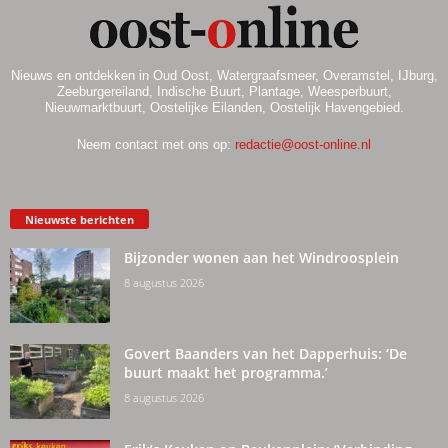
Nieuws en ontdekken in Oud Oost, Watergraafsmeer, Overamstel, IJburg,
Zeeburgereiland, Indische Buurt, Plantage, Weesperbuurt,
Nieuwmarktbuurt, Oostelijke Eilanden, Oostelijk Havengebied.
Neem contact met ons op:
redactie@oost-online.nl
Nieuwste berichten
Bijzonder wonen aan het Windroosplein
8 augustus 2026
Govert Baanders van het Dapperhuis: ‘De
buurt maakt het programma.’
8 augustus 2026