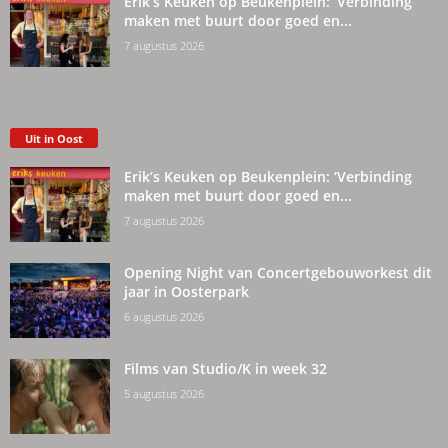
Erik’s Keuken op Beukenplein: ‘Verbinding
maken met buurt door goed en...
7 augustus 2026
Uit in Oost
Erik’s Keuken op Beukenplein: ‘Verbinding
maken met buurt door goed en...
7 augustus 2026
Opening Night van Concertgebouworkest dit
jaar in Oosterpark
6 augustus 2026
Films van Studio/K in week 32
5 augustus 2026