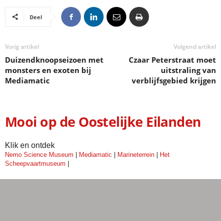
Deel
Vorig artikel
Volgend artikel
Duizendknoopseizoen met
Czaar Peterstraat moet
monsters en exoten bij
uitstraling van
Mediamatic
verblijfsgebied krijgen
Mooi op de Oostelijke Eilanden
Klik en ontdek
Nemo Science Museum
|
Mediamatic
|
Marineterrein
|
Het
Scheepvaartmuseum
|