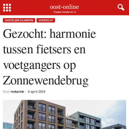
Home
Oostelijke Eilanden
Gezocht: harmonie tussen fietsers en voetgangers op
Zonnewendebrug
OOSTELIJKE EILANDEN
OVERZICHT
Gezocht: harmonie
tussen fietsers en
voetgangers op
Zonnewendebrug
Door
redactie
-
6 april 2024