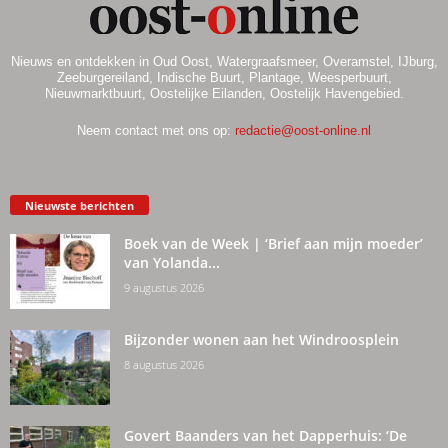
Nieuws en ontdekken in Oud Oost, Watergraafsmeer, Overamstel, IJburg,
Zeeburgereiland, Indische Buurt, Plantage, Weesperbuurt,
Nieuwmarktbuurt, Oostelijke Eilanden, Oostelijk Havengebied.
Neem contact met ons op:
redactie@oost-online.nl
Nieuwste berichten
Boek van de Week | ‘Brief aan mijn moeder’
van Yolanda...
9 augustus 2026
Bijzonder wonen aan het Windroosplein
8 augustus 2026
Govert Baanders van het Dapperhuis: ‘De