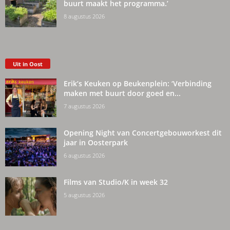
buurt maakt het programma.’
8 augustus 2026
Uit in Oost
Erik’s Keuken op Beukenplein: ‘Verbinding
maken met buurt door goed en...
7 augustus 2026
Opening Night van Concertgebouworkest dit
jaar in Oosterpark
6 augustus 2026
Films van Studio/K in week 32
5 augustus 2026