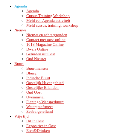
Agenda
Agenda
Cursus Training Workshop
Meld een Agenda activiteit
Meld cursus, training, workshop
Nieuws
Nieuws en achtergronden
Contact met oost-online
1018 Magazine Online
Dwars Online
Geluiden uit Oost
Oud Nieuws
Buurt
Buurtmensen
IJburg
Indische Buurt
Oostelijk Havengebied
Oostelijke Eilanden
Oud Oost
Overamstel
Plantage/Weesperbuurt
Watergraafsmeer
Zeeburgereiland
Vrije tijd
Uit In Oost
Exposities in Oost
Eten&Drinken