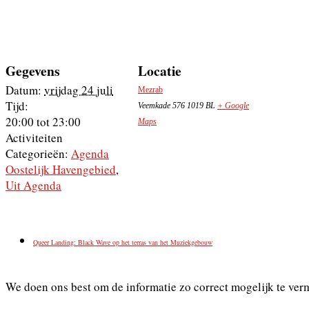
Gegevens
Locatie
Datum:
vrijdag 24 juli
Mezrab
Tijd:
Veemkade 576
1019 BL
+ Google
20:00 tot 23:00
Maps
Activiteiten
Categorieën:
Agenda
Oostelijk Havengebied
,
Uit Agenda
Queer Landing: Black Wave op het terras van het Muziekgebouw
We doen ons best om de informatie zo correct mogelijk te ver