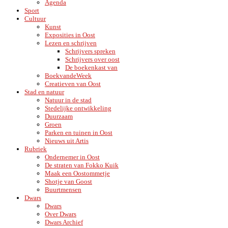
Agenda
Sport
Cultuur
Kunst
Exposities in Oost
Lezen en schrijven
Schrijvers spreken
Schrijvers over oost
De boekenkast van
BoekvandeWeek
Creatieven van Oost
Stad en natuur
Natuur in de stad
Stedelijke ontwikkeling
Duurzaam
Groen
Parken en tuinen in Oost
Nieuws uit Artis
Rubriek
Ondernemer in Oost
De straten van Fokko Kuik
Maak een Oostommetje
Shotje van Goost
Buurtmensen
Dwars
Dwars
Over Dwars
Dwars Archief