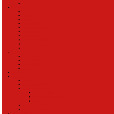
Oud Nieuws
Buurt
Buurtmensen
IJburg
Indische Buurt
Oostelijk Havengebied
Oostelijke Eilanden
Oud Oost
Overamstel
Plantage/Weesperbuurt
Watergraafsmeer
Zeeburgereiland
Vrije tijd
Uit In Oost
Exposities in Oost
Eten&Drinken
Agenda
Sport
Cultuur
Kunst
Exposities in Oost
Lezen en schrijven
Schrijvers spreken
Schrijvers over oost
De boekenkast van
BoekvandeWeek
Creatieven van Oost
Stad en natuur