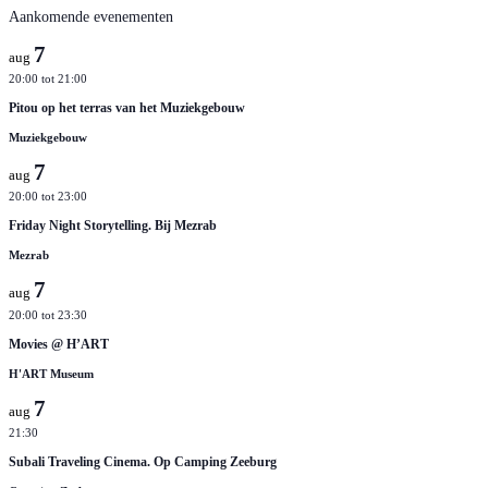
Aankomende evenementen
7
aug
20:00
tot
21:00
Pitou op het terras van het Muziekgebouw
Muziekgebouw
7
aug
20:00
tot
23:00
Friday Night Storytelling. Bij Mezrab
Mezrab
7
aug
20:00
tot
23:30
Movies @ H’ART
H'ART Museum
7
aug
21:30
Subali Traveling Cinema. Op Camping Zeeburg