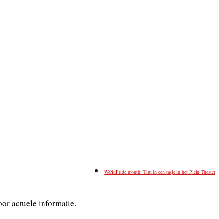
WorldPride month: Tim in een tasje in het Plein Theater
or actuele informatie.