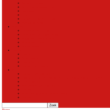
Natuur in de stad
Stedelijke ontwikkeling
Duurzaam
Groen
Parken en tuinen in Oost
Nieuws uit Artis
Rubriek
Ondernemer in Oost
De straten van Fokko Kuik
Maak een Oostommetje
Shotje van Goost
Buurtmensen
Dwars
Dwars
Over Dwars
Dwars Archief
Contact met Dwars
Meer
Contact met oost-online
oost-online op het beginscherm van je smartphone of tablet
Over oost-online
Meewerken aan oost-online
Het team
Abonneer gratis op de NieuwsMail
Doneer
Home