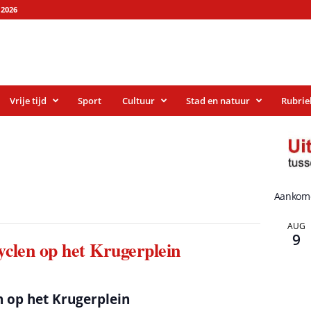
2026
Vrije tijd
Sport
Cultuur
Stad en natuur
Rubrie
Aankom
AUG
9
clen op het Krugerplein
 op het Krugerplein