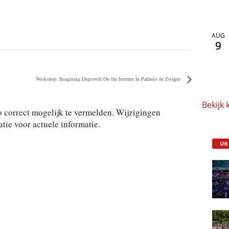
AUG
9
Workshop: Imagining Degrowth On the Internet In Pakhuis de Zwijger
Bekijk 
 correct mogelijk te vermelden. Wijzigingen
ie voor actuele informatie.
Uit