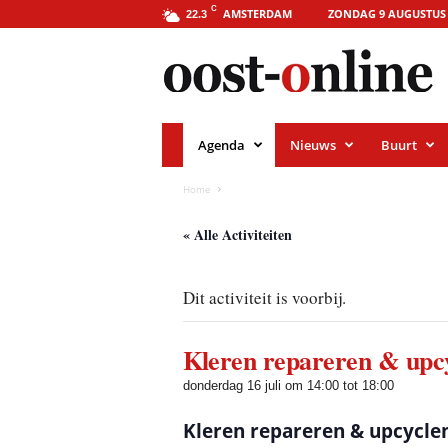
o
C
AMSTERDAM
ZONDAG 9 AUGUSTUS 
22.3
o
s
t
-
o
n
l
i
Agenda
Nieuws
Buurt
n
e
.
Home
a
m
s
« Alle Activiteiten
t
e
r
Dit activiteit is voorbij.
d
a
m
Kleren repareren & upcy
donderdag 16 juli om 14:00
tot
18:00
Kleren repareren & upcyclen