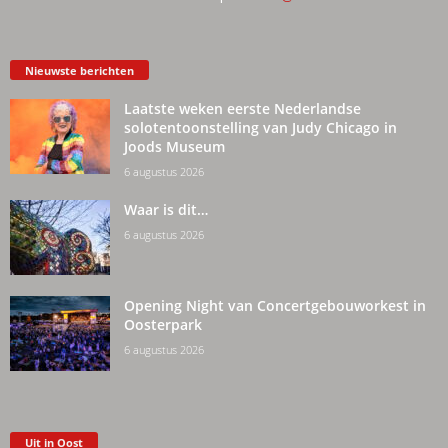
Nieuwste berichten
Laatste weken eerste Nederlandse
solotentoonstelling van Judy Chicago in
Joods Museum
6 augustus 2026
Waar is dit…
6 augustus 2026
Opening Night van Concertgebouworkest in
Oosterpark
6 augustus 2026
Uit in Oost