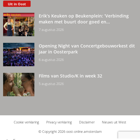
Uit in Oost
Erik’s Keuken op Beukenplein: ‘Verbinding
maken met buurt door goed en...
7 augustus 2026
Opening Night van Concertgebouworkest dit
jaar in Oosterpark
6 augustus 2026
Films van Studio/K in week 32
5 augustus 2026
Cookie verklaring
Privacy verklaring
Disclaimer
Nieuws uit West
© Copyright 2026 oost-online.amsterdam