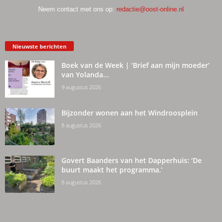
Neem contact met ons op:
redactie@oost-online.nl
Nieuwste berichten
Boek van de Week | ‘Brief aan mijn moeder’
van Yolanda...
9 augustus 2026
Bijzonder wonen aan het Windroosplein
8 augustus 2026
Govert Baanders van het Dapperhuis: ‘De
buurt maakt het programma.’
8 augustus 2026