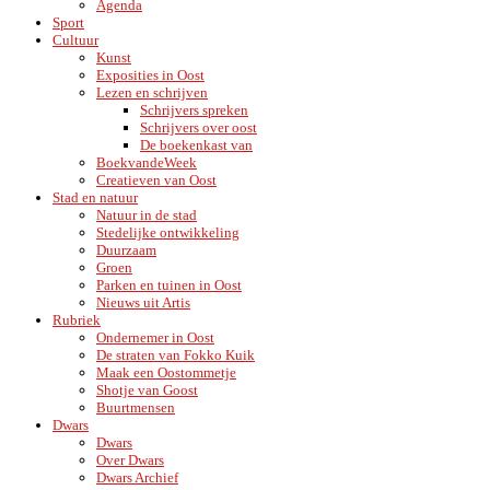
Agenda
Sport
Cultuur
Kunst
Exposities in Oost
Lezen en schrijven
Schrijvers spreken
Schrijvers over oost
De boekenkast van
BoekvandeWeek
Creatieven van Oost
Stad en natuur
Natuur in de stad
Stedelijke ontwikkeling
Duurzaam
Groen
Parken en tuinen in Oost
Nieuws uit Artis
Rubriek
Ondernemer in Oost
De straten van Fokko Kuik
Maak een Oostommetje
Shotje van Goost
Buurtmensen
Dwars
Dwars
Over Dwars
Dwars Archief