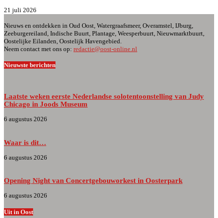
21 juli 2026
Nieuws en ontdekken in Oud Oost, Watergraafsmeer, Overamstel, IJburg,
Zeeburgereiland, Indische Buurt, Plantage, Weesperbuurt, Nieuwmarktbuurt,
Oostelijke Eilanden, Oostelijk Havengebied.
Neem contact met ons op:
redactie@oost-online.nl
Nieuwste berichten
Laatste weken eerste Nederlandse solotentoonstelling van Judy
Chicago in Joods Museum
6 augustus 2026
Waar is dit…
6 augustus 2026
Opening Night van Concertgebouworkest in Oosterpark
6 augustus 2026
Uit in Oost