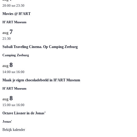
20:00
tot
23:30
Movies @ H’ART
H'ART Museum
7
aug
21:30
Subali Traveling Cinema. Op Camping Zeeburg
Camping Zeeburg
8
aug
14:00
tot
16:00
Maak je eigen chocoladebeeld in H’ART Museum
H'ART Museum
8
aug
15:00
tot
16:00
Octave Lissner in de Jonas’
Jonas'
Bekijk kalender