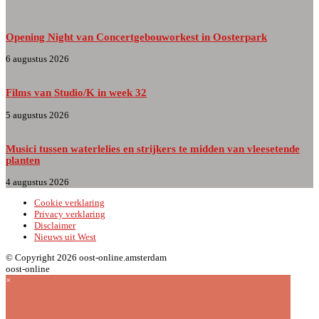
Opening Night van Concertgebouworkest in Oosterpark
6 augustus 2026
Films van Studio/K in week 32
5 augustus 2026
Musici tussen waterlelies en strijkers te midden van vleesetende
planten
4 augustus 2026
Cookie verklaring
Privacy verklaring
Disclaimer
Nieuws uit West
© Copyright 2026 oost-online.amsterdam
oost-online
×