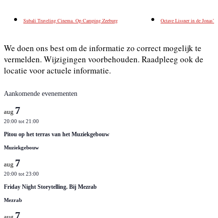
Subali Traveling Cinema. Op Camping Zeeburg
Octave Lissner in de Jonas’
We doen ons best om de informatie zo correct mogelijk te
vermelden. Wijzigingen voorbehouden. Raadpleeg ook de
locatie voor actuele informatie.
Aankomende evenementen
7
aug
20:00
tot
21:00
Pitou op het terras van het Muziekgebouw
Muziekgebouw
7
aug
20:00
tot
23:00
Friday Night Storytelling. Bij Mezrab
Mezrab
7
aug