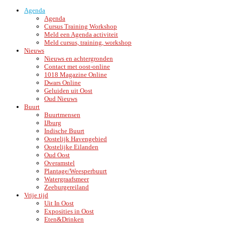
Agenda
Agenda
Cursus Training Workshop
Meld een Agenda activiteit
Meld cursus, training, workshop
Nieuws
Nieuws en achtergronden
Contact met oost-online
1018 Magazine Online
Dwars Online
Geluiden uit Oost
Oud Nieuws
Buurt
Buurtmensen
IJburg
Indische Buurt
Oostelijk Havengebied
Oostelijke Eilanden
Oud Oost
Overamstel
Plantage/Weesperbuurt
Watergraafsmeer
Zeeburgereiland
Vrije tijd
Uit In Oost
Exposities in Oost
Eten&Drinken