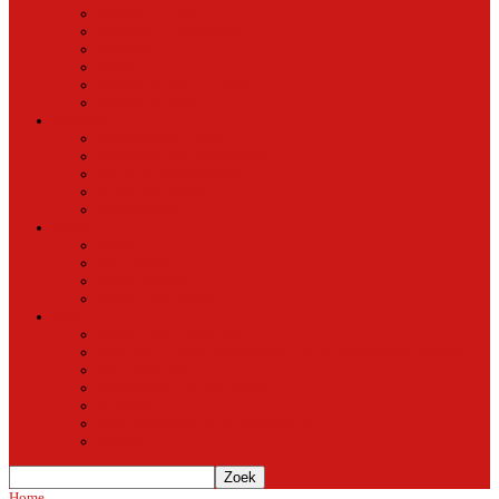
Natuur in de stad
Stedelijke ontwikkeling
Duurzaam
Groen
Parken en tuinen in Oost
Nieuws uit Artis
Rubriek
Ondernemer in Oost
De straten van Fokko Kuik
Maak een Oostommetje
Shotje van Goost
Buurtmensen
Dwars
Dwars
Over Dwars
Dwars Archief
Contact met Dwars
Meer
Contact met oost-online
oost-online op het beginscherm van je smartphone of tablet
Over oost-online
Meewerken aan oost-online
Het team
Abonneer gratis op de NieuwsMail
Doneer
Home