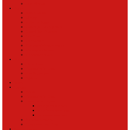
Oud Nieuws
Buurt
Buurtmensen
IJburg
Indische Buurt
Oostelijk Havengebied
Oostelijke Eilanden
Oud Oost
Overamstel
Plantage/Weesperbuurt
Watergraafsmeer
Zeeburgereiland
Vrije tijd
Uit In Oost
Exposities in Oost
Eten&Drinken
Agenda
Sport
Cultuur
Kunst
Exposities in Oost
Lezen en schrijven
Schrijvers spreken
Schrijvers over oost
De boekenkast van
BoekvandeWeek
Creatieven van Oost
Stad en natuur