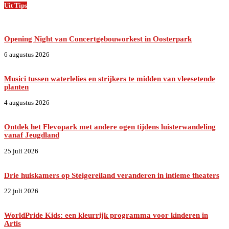
Uit Tips
Opening Night van Concertgebouworkest in Oosterpark
6 augustus 2026
Musici tussen waterlelies en strijkers te midden van vleesetende
planten
4 augustus 2026
Ontdek het Flevopark met andere ogen tijdens luisterwandeling
vanaf Jeugdland
25 juli 2026
Drie huiskamers op Steigereiland veranderen in intieme theaters
22 juli 2026
WorldPride Kids: een kleurrijk programma voor kinderen in
Artis