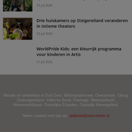
25 juli 2026
Drie huiskamers op Steigereiland veranderen
in intieme theaters
22 juli 2026
WorldPride Kids: een kleurrijk programma
voor kinderen in Artis
21 juli 2026
Nieuws en ontdekken in Oud Oost, Watergraafsmeer, Overamstel, IJburg,
Zeeburgereiland, Indische Buurt, Plantage, Weesperbuurt,
Nieuwmarktbuurt, Oostelijke Eilanden, Oostelijk Havengebied.
Neem contact met ons op:
redactie@oost-online.nl