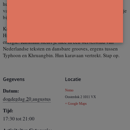
humor, urgentie en een flinke dosis rauwheid, over
vaderschap, vriendschap en volwassen worden. Ze grijpen je
bij de strot, maar wel uit pure liefde.
Karafaan
Hiphop met blazers, dansbare grooves en ontembare
energie. Karafaan sleurt je mee in een wervelwind van
Nederlandse teksten en dansbare grooves, ergens tussen
Typhoon en Khruangbin. Hun karavaan vertrekt. Stap op.
Gegevens
Locatie
Datum:
Nemo
Oosterdok 2
1011 VX
donderdag 20 augustus
+ Google Maps
Tijd:
17:30 tot 21:00