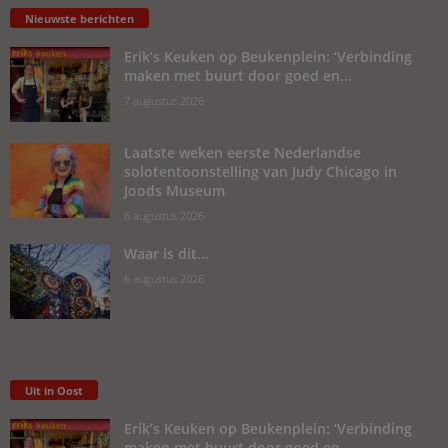
Nieuwste berichten
Erik’s Keuken op Beukenplein: ‘Verbinding
maken met buurt door goed en...
7 augustus 2026
Laatste weken eerste Nederlandse
solotentoonstelling van Judy Chicago in
Joods Museum
6 augustus 2026
Waar is dit…
6 augustus 2026
Uit in Oost
Erik’s Keuken op Beukenplein: ‘Verbinding
maken met buurt door goed en...