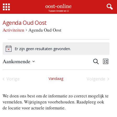
Home
Agenda Oud Oost
Activiteiten
Agenda Oud Oost
Activiteiten
Er zijn geen resultaten gevonden.
B
e
A
A
Aankomende
r
Z
L
o
i
c
S
i
e
c
c
e
j
k
t
h
l
s
e
Vorige
Vandaag
Volgende
t
e
t
i
t
n
Activiteiten
Activiteite
c
v
t
i
e
i
We doen ons best om de informatie zo correct mogelijk te
e
v
t
r
vermelden. Wijzigingen voorbehouden. Raadpleeg ook
e
de locatie voor actuele informatie.
e
e
i
n
i