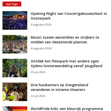
i
a
e
Uit Tips
c
t
h
Opening Night van Concertgebouworkest in
n
i
t
Oosterpark
e
w
6 augustus 2026
e
Musici tussen waterlelies en strijkers te
midden van vleesetende planten
e
4 augustus 2026
r
g
Ontdek het Flevopark met andere ogen
tijdens luisterwandeling vanaf Jeugdland
e
25 juli 2026
v
Drie huiskamers op Steigereiland
e
veranderen in intieme theaters
22 juli 2026
n
n
WorldPride Kids: een kleurrijk programma