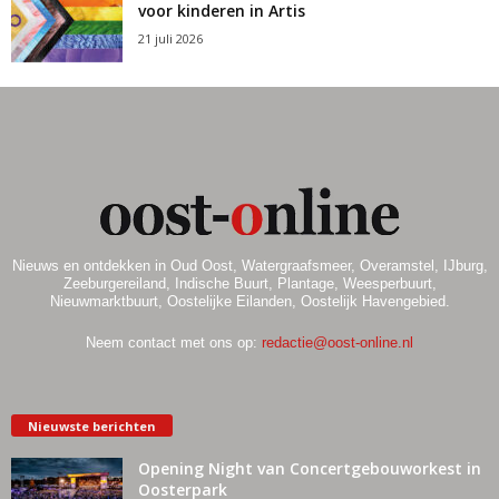
voor kinderen in Artis
a
21 juli 2026
v
i
g
a
t
Nieuws en ontdekken in Oud Oost, Watergraafsmeer, Overamstel, IJburg,
i
Zeeburgereiland, Indische Buurt, Plantage, Weesperbuurt,
Nieuwmarktbuurt, Oostelijke Eilanden, Oostelijk Havengebied.
e
Neem contact met ons op:
redactie@oost-online.nl
Nieuwste berichten
Opening Night van Concertgebouworkest in
Oosterpark