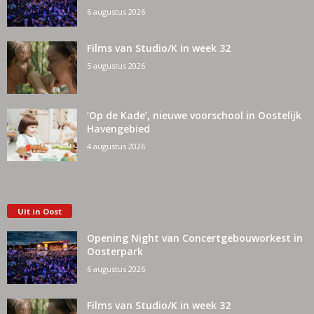
6 augustus 2026
Films van Studio/K in week 32
5 augustus 2026
‘Op de Kade’, nieuwe voorschool in Oostelijk
Havengebied
4 augustus 2026
Uit in Oost
Opening Night van Concertgebouworkest in
Oosterpark
6 augustus 2026
Films van Studio/K in week 32