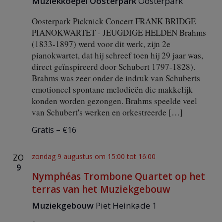
Muziekkoepel Oosterpark
Oosterpark
Oosterpark Picknick Concert FRANK BRIDGE
PIANOKWARTET - JEUGDIGE HELDEN Brahms
(1833-1897) werd voor dit werk, zijn 2e
pianokwartet, dat hij schreef toen hij 29 jaar was,
direct geïnspireerd door Schubert 1797-1828).
Brahms was zeer onder de indruk van Schuberts
emotioneel spontane melodieën die makkelijk
konden worden gezongen. Brahms speelde veel
van Schubert's werken en orkestreerde […]
Gratis – €16
zondag 9 augustus om 15:00
tot
16:00
ZO
9
Nymphéas Trombone Quartet op het
terras van het Muziekgebouw
Muziekgebouw
Piet Heinkade 1