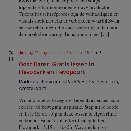
R&B met eerlijke maar poëtische songs,
bijzondere harmonieën en groovy producties.
Tijdens het schrijfproces zijn de verhaallijnen en
visuals sterk met elkaar verbonden waarbij Swan
een wereld creëert die vaak verder gaat dan puur
de muzikale ervaring. In haar nummers […]
O
dinsdag 11 augustus om 15:15
tot
16:45
DI
o
11
Oost Danst. Gratis lessen in
s
t
Flevopark en Flevopoort
D
a
Parknest Flevopark
ParkNest 15 Flevopark,
n
Amsterdam
s
t
Vrijheid in elke beweging. Geen danspasjes maar
.
een les vol beweging inspiratie. Stap uit je hoofd
G
en in je lijf en volg in deze lessen je eigen ritme
r
a
en tempo. Vanaf 7 juli elke dinsdag in het
t
Flevopark 15.15u- 16.45u. Verzamelen bij
i