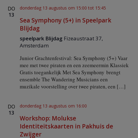
n
donderdag 13 augustus om 15:00
tot
15:45
DO
F
13
l
Sea Symphony (5+) in Speelpark
e
v
Blijdag
o
speelpark Blijdag
Fizeaustraat 37,
p
o
Amsterdam
o
r
Junior Grachtenfestival: Sea Symphony (5+) Vaar
t
mee met twee piraten en een zeemeermin Klassiek
Gratis toegankelijk Met Sea Symphony brengt
ensemble The Wandering Musicians een
muzikale voorstelling over twee piraten, een […]
donderdag 13 augustus om 16:00
DO
13
Workshop: Molukse
Identiteitskaarten in Pakhuis de
Zwijger