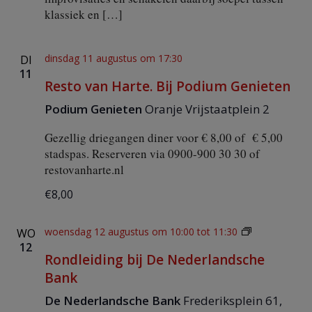
v
klassiek en […]
o
p
o
o
dinsdag 11 augustus om 17:30
DI
r
11
t
Resto van Harte. Bij Podium Genieten
Podium Genieten
Oranje Vrijstaatplein 2
Gezellig driegangen diner voor € 8,00 of € 5,00
stadspas. Reserveren via 0900-900 30 30 of
restovanharte.nl
€8,00
R
woensdag 12 augustus om 10:00
tot
11:30
WO
o
12
Rondleiding bij De Nederlandsche
n
d
Bank
l
e
De Nederlandsche Bank
Frederiksplein 61,
i