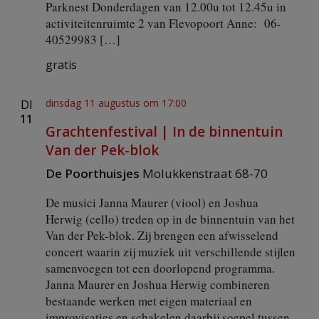
Parknest Donderdagen van 12.00u tot 12.45u in
s
activiteitenruimte 2 van Flevopoort Anne: 06-
l
40529983 […]
e
s
gratis
s
e
n
dinsdag 11 augustus om 17:00
DI
i
11
n
Grachtenfestival | In de binnentuin
F
l
Van der Pek-blok
e
De Poorthuisjes
Molukkenstraat 68-70
v
o
p
De musici Janna Maurer (viool) en Joshua
a
Herwig (cello) treden op in de binnentuin van het
r
Van der Pek-blok. Zij brengen een afwisselend
k
concert waarin zij muziek uit verschillende stijlen
e
samenvoegen tot een doorlopend programma.
n
F
Janna Maurer en Joshua Herwig combineren
l
bestaande werken met eigen materiaal en
e
improvisaties en schakelen daarbij soepel tussen