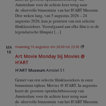
A
Amsterdam voor de achtste keer terug naar
R
de sfeervolle binnentuin van het H’ART Museum.
T
Drie weken lang, van 5 augustus 2026 – 24
augustus 2026, kun je genieten van een selectie
filmklassiekers. Voorafgaand aan elke film is er de
legendarische filmquiz […]
A
maandag 10 augustus om 20:00
tot
23:30
MA
r
10
Art Movie Monday bij Movies @
t
M
H’ART
o
v
H'ART Museum
Amstel 51
i
e
Geniet van een selectie filmklassiekers in onze
M
binnentuin tijdens Movies @ H’ART. In augustus
o
keert de grootste openluchtbioscoop van
n
Amsterdam voor de achtste keer terug naar
d
a
de sfeervolle binnentuin van het H’ART Museum.
y