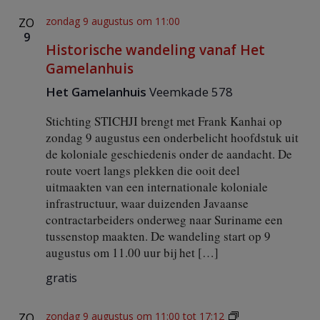
u
r
zondag 9 augustus om 11:00
ZO
t
9
v
Historische wandeling vanaf Het
e
Gamelanhuis
e
r
Het Gamelanhuis
Veemkade 578
n
a
Stichting STICHJI brengt met Frank Kanhai op
a
zondag 9 augustus een onderbelicht hoofdstuk uit
r
de koloniale geschiedenis onder de aandacht. De
N
i
route voert langs plekken die ooit deel
e
uitmaakten van een internationale koloniale
u
infrastructuur, waar duizenden Javaanse
w
contractarbeiders onderweg naar Suriname een
e
tussenstop maakten. De wandeling start op 9
n
d
augustus om 11.00 uur bij het […]
a
m
gratis
e
n
zondag 9 augustus om 11:00
tot
17:12
ZO
D