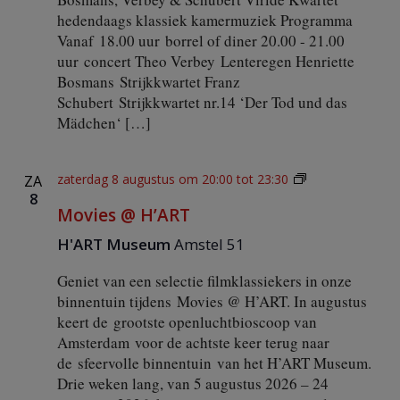
hedendaags klassiek kamermuziek Programma
Vanaf 18.00 uur borrel of diner 20.00 - 21.00
uur concert Theo Verbey Lenteregen Henriette
Bosmans Strijkkwartet Franz
Schubert Strijkkwartet nr.14 ‘Der Tod und das
Mädchen‘ […]
M
zaterdag 8 augustus om 20:00
tot
23:30
ZA
o
8
Movies @ H’ART
v
i
H'ART Museum
Amstel 51
e
s
Geniet van een selectie filmklassiekers in onze
@
H
binnentuin tijdens Movies @ H’ART. In augustus
’
keert de grootste openluchtbioscoop van
A
Amsterdam voor de achtste keer terug naar
R
de sfeervolle binnentuin van het H’ART Museum.
T
Drie weken lang, van 5 augustus 2026 – 24