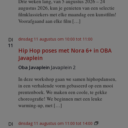
Drie weken lang, van 5 augustus 2026 – 24
b
augustus 2026, kun je genieten van een selectie
i
filmklassiekers met elke maandag een kunstfilm!
j
Voorafgaand aan elke film […]
M
o
v
i
dinsdag 11 augustus om 10:00
tot
11:00
DI
e
11
s
Hip Hop poses met Nora 6+ in OBA
@
Javaplein
H
’
Oba Javaplein
Javaplein 2
A
R
In deze workshop gaan we samen hiphopdansen,
T
in een verhalende vorm gebaseerd op een mooi
prentenboek. We maken een coole, te gekke
choreografie! We beginnen met een leuke
warming-up, met […]
W
dinsdag 11 augustus om 11:00
tot
14:00
DI