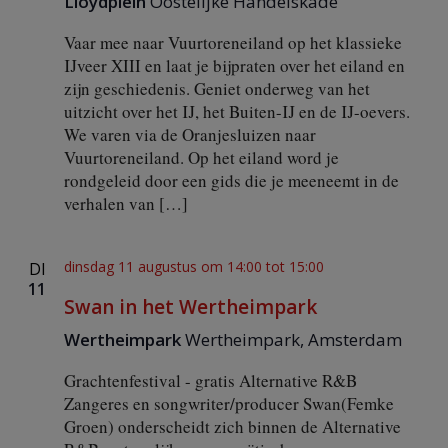
Lloydplein
Oostelijke Handelskade
n
P
Vaar mee naar Vuurtoreneiland op het klassieke
o
IJveer XIII en laat je bijpraten over het eiland en
s
t
zijn geschiedenis. Geniet onderweg van het
O
uitzicht over het IJ, het Buiten-IJ en de IJ-oevers.
o
We varen via de Oranjesluizen naar
s
Vuurtoreneiland. Op het eiland word je
t
rondgeleid door een gids die je meeneemt in de
verhalen van […]
dinsdag 11 augustus om 14:00
tot
15:00
DI
11
Swan in het Wertheimpark
Wertheimpark
Wertheimpark, Amsterdam
Grachtenfestival - gratis Alternative R&B
Zangeres en songwriter/producer Swan(Femke
Groen) onderscheidt zich binnen de Alternative