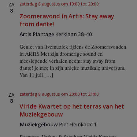
g
zaterdag 8 augustus om 19:00
tot
20:00
ZA
a
8
Zoomeravond in Artis: Stay away
t
from dante!
i
Artis
Plantage Kerklaan 38-40
e
Geniet van livemuziek tijdens de Zoomeravonden
in ARTIS Met zijn dromerige sound en
meeslepende verhalen neemt stay away from
dante! je mee in zijn unieke muzikale universum.
Van 11 juli […]
zaterdag 8 augustus om 20:00
tot
21:00
ZA
8
Viride Kwartet op het terras van het
Muziekgebouw
Muziekgebouw
Piet Heinkade 1
Bosmans, Verbey & Schubert Viride Kwartet