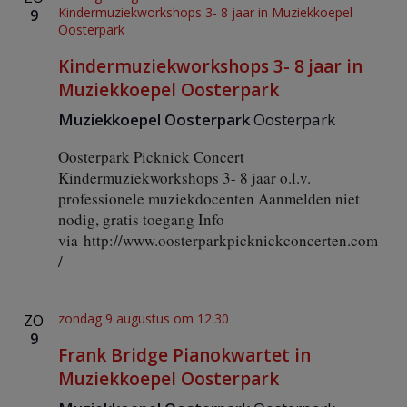
Kindermuziekworkshops 3- 8 jaar in Muziekkoepel
u
9
Oosterpark
r
g
Kindermuziekworkshops 3- 8 jaar in
e
r
Muziekkoepel Oosterpark
d
a
Muziekkoepel Oosterpark
Oosterpark
m
Oosterpark Picknick Concert
Kindermuziekworkshops 3- 8 jaar o.l.v.
professionele muziekdocenten Aanmelden niet
nodig, gratis toegang Info
via http://www.oosterparkpicknickconcerten.com
/
zondag 9 augustus om 12:30
ZO
9
Frank Bridge Pianokwartet in
Muziekkoepel Oosterpark