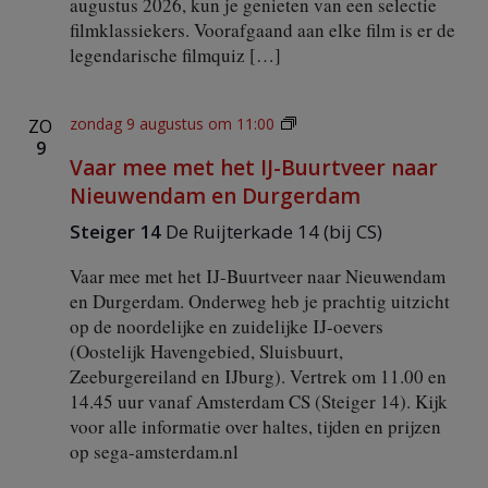
augustus 2026, kun je genieten van een selectie
filmklassiekers. Voorafgaand aan elke film is er de
legendarische filmquiz […]
V
zondag 9 augustus om 11:00
ZO
a
9
Vaar mee met het IJ-Buurtveer naar
a
r
Nieuwendam en Durgerdam
m
e
Steiger 14
De Ruijterkade 14 (bij CS)
e
m
Vaar mee met het IJ-Buurtveer naar Nieuwendam
e
en Durgerdam. Onderweg heb je prachtig uitzicht
t
op de noordelijke en zuidelijke IJ-oevers
h
(Oostelijk Havengebied, Sluisbuurt,
e
t
Zeeburgereiland en IJburg). Vertrek om 11.00 en
I
14.45 uur vanaf Amsterdam CS (Steiger 14). Kijk
J
voor alle informatie over haltes, tijden en prijzen
-
op sega-amsterdam.nl
B
u