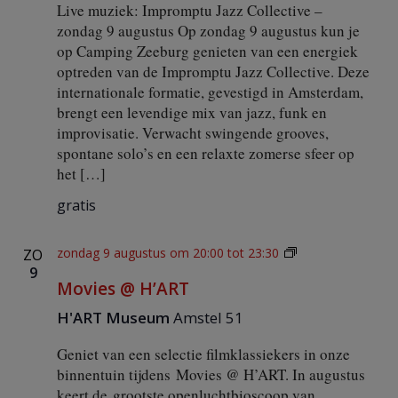
Live muziek: Impromptu Jazz Collective –
zondag 9 augustus Op zondag 9 augustus kun je
op Camping Zeeburg genieten van een energiek
optreden van de Impromptu Jazz Collective. Deze
internationale formatie, gevestigd in Amsterdam,
brengt een levendige mix van jazz, funk en
improvisatie. Verwacht swingende grooves,
spontane solo’s en een relaxte zomerse sfeer op
het […]
gratis
M
zondag 9 augustus om 20:00
tot
23:30
ZO
o
9
Movies @ H’ART
v
i
H'ART Museum
Amstel 51
e
s
Geniet van een selectie filmklassiekers in onze
@
H
binnentuin tijdens Movies @ H’ART. In augustus
’
keert de grootste openluchtbioscoop van