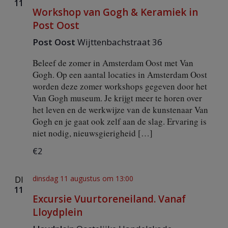
o
11
Workshop van Gogh & Keramiek in
r
k
Post Oost
s
h
Post Oost
Wijttenbachstraat 36
o
p
Beleef de zomer in Amsterdam Oost met Van
v
Gogh. Op een aantal locaties in Amsterdam Oost
a
worden deze zomer workshops gegeven door het
n
Van Gogh museum. Je krijgt meer te horen over
G
o
het leven en de werkwijze van de kunstenaar Van
g
Gogh en je gaat ook zelf aan de slag. Ervaring is
h
niet nodig, nieuwsgierigheid […]
&
K
€2
e
r
a
dinsdag 11 augustus om 13:00
DI
m
11
i
Excursie Vuurtoreneiland. Vanaf
e
Lloydplein
k
i