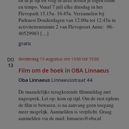
en in je lijf en volg in deze lessen je eigen ritme
G
en tempo. Vanaf 7 juli elke dinsdag in het
r
a
Flevopark 15.15u- 16.45u. Verzamelen bij
t
Parknest Donderdagen van 12.00u tot 12.45u in
i
activiteitenruimte 2 van Flevopoort Anne: 06-
s
40529983 […]
l
e
gratis
s
s
e
donderdag 13 augustus om 13:00
tot
15:00
DO
n
13
i
Film om de hoek in OBA Linnaeus
n
F
Oba Linnaeus
Linnaeusstraat 44
l
e
De maandelijks terugkerende filmmiddag met
v
nagesprek. Let op: kom op tijd. Om de rust tijdens
o
de film te bewaren, is na aanvang geen toegang
p
a
meer mogelijk. Aanmelden is verplicht. Graag
r
aanmelden via de mail:
linnaeus@oba.nl
k
e