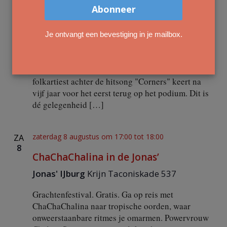
e
zaterdag 8 augustus om 15:00
tot
16:00
ZA
o
e
8
r
l
Octave Lissner in de Jonas’
a
g
n
Je ontvangt een bevestiging in je mailbox.
d
Jonas'
Krijn Taconiskade, 1087 HW
a
e
Z
Amsterdam
v
b
e
e
o
Octave Lissner - Soulvolle mix van rock & folk De
e
n
folkartiest achter de hitsong "Corners" keert na
l
e
n
vijf jaar voor het eerst terug op het podium. Dit is
d
i
dé gelegenheid […]
k
a
n
v
H
e
i
’
zaterdag 8 augustus om 17:00
tot
18:00
ZA
A
n
g
8
R
ChaChaChalina in de Jonas’
a
T
e
M
t
Jonas' IJburg
Krijn Taconiskade 537
u
n
i
s
Grachtenfestival. Gratis. Ga op reis met
e
e
w
ChaChaChalina naar tropische oorden, waar
u
onweerstaanbare ritmes je omarmen. Powervrouw
m
e