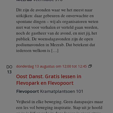
Dit zijn de avonden waar we het meest naar
uitkijken: daar gebeuren de onverwachte en
spontane dingen – wij als organisatoren weten
niet wat voor verhalen er verteld gaan worden,
noch de gastheer van de avond, en niet jij, het
publiek. De woensdagavonden zijn de open
podiumavonden in Mezrab. Dat betekent dat
iedereen welkom is […]
O
donderdag 13 augustus om 12:00
tot
12:45
DO
o
13
Oost Danst. Gratis lessen in
s
t
Flevopark en Flevopoort
D
a
Flevopoort
Kramatplantsoen 101
n
s
Vrijheid in elke beweging. Geen danspasjes maar
t
een les vol beweging inspiratie. Stap uit je hoofd
.