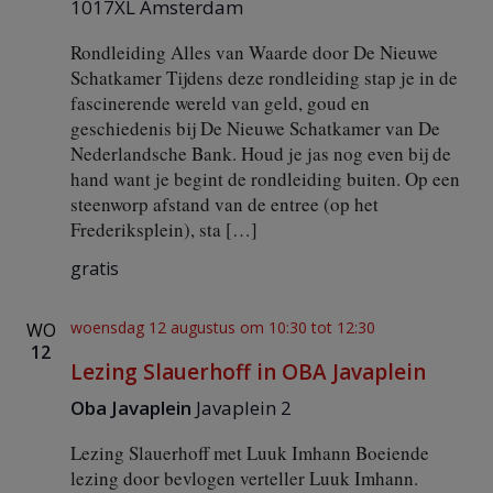
1017XL Amsterdam
d
i
Rondleiding Alles van Waarde door De Nieuwe
n
Schatkamer Tijdens deze rondleiding stap je in de
g
fascinerende wereld van geld, goud en
b
i
geschiedenis bij De Nieuwe Schatkamer van De
j
Nederlandsche Bank. Houd je jas nog even bij de
D
hand want je begint de rondleiding buiten. Op een
e
steenworp afstand van de entree (op het
N
Frederiksplein), sta […]
e
d
gratis
e
r
l
woensdag 12 augustus om 10:30
tot
12:30
WO
a
12
n
Lezing Slauerhoff in OBA Javaplein
d
s
Oba Javaplein
Javaplein 2
c
h
Lezing Slauerhoff met Luuk Imhann Boeiende
e
lezing door bevlogen verteller Luuk Imhann.
B