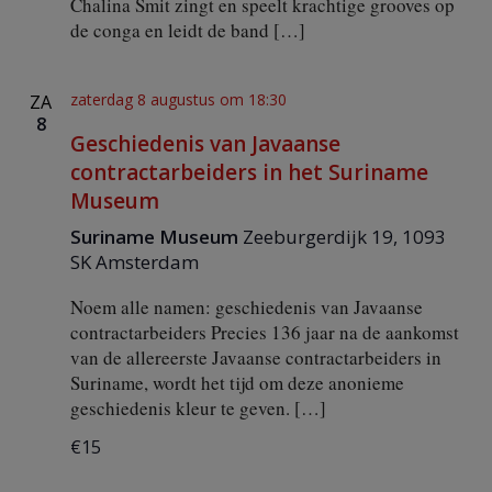
Chalina Smit zingt en speelt krachtige grooves op
e
de conga en leidt de band […]
r
zaterdag 8 augustus om 18:30
ZA
g
8
Geschiedenis van Javaanse
e
contractarbeiders in het Suriname
v
Museum
Suriname Museum
Zeeburgerdijk 19, 1093
e
SK Amsterdam
n
Noem alle namen: geschiedenis van Javaanse
n
contractarbeiders Precies 136 jaar na de aankomst
van de allereerste Javaanse contractarbeiders in
a
Suriname, wordt het tijd om deze anonieme
v
geschiedenis kleur te geven. […]
i
€15