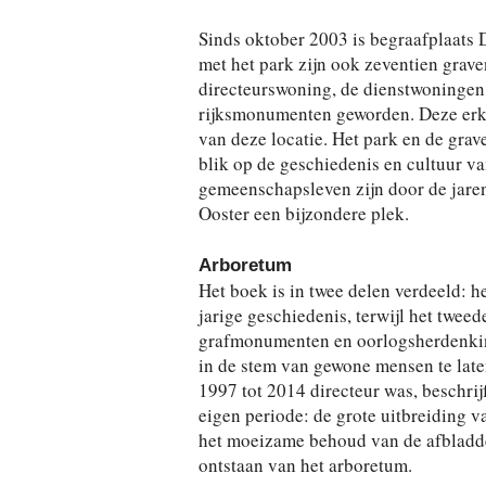
Sinds oktober 2003 is begraafplaats
met het park zijn ook zeventien grav
directeurswoning, de dienstwoningen,
rijksmonumenten geworden. Deze erke
van deze locatie. Het park en de grav
blik op de geschiedenis en cultuur v
gemeenschapsleven zijn door de jar
Ooster een bijzondere plek.
Arboretum
Het boek is in twee delen verdeeld: 
jarige geschiedenis, terwijl het twee
grafmonumenten en oorlogsherdenking
in de stem van gewone mensen te laten
1997 tot 2014 directeur was, beschrijf
eigen periode: de grote uitbreiding v
het moeizame behoud van de afbladde
ontstaan van het arboretum.