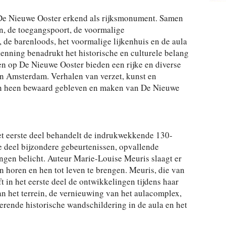
 De Nieuwe Ooster erkend als rijksmonument. Samen
.
en, de toegangspoort, de voormalige
 de barenloods, het voormalige lijkenhuis en de aula
nning benadrukt het historische en culturele belang
en op De Nieuwe Ooster bieden een rijke en diverse
an Amsterdam. Verhalen van verzet, kunst en
en heen bewaard gebleven en maken van De Nieuwe
het eerste deel behandelt de indrukwekkende 130-
de deel bijzondere gebeurtenissen, opvallende
en belicht. Auteur Marie-Louise Meuris slaagt er
 horen en hen tot leven te brengen. Meuris, die van
t in het eerste deel de ontwikkelingen tijdens haar
an het terrein, de vernieuwing van het aulacomplex,
rende historische wandschildering in de aula en het