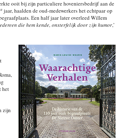
e ooit bij zijn particuliere hoveniersbedrijf aan de
te
jaar, haalden de oud-medewerkers het echtpaar op
begraafplaats
.
Een half jaar later overleed Willem
edereen die hem kende, onsterfelijk door zijn humor
,’
t
 Roma,
ng
t het
 zijn