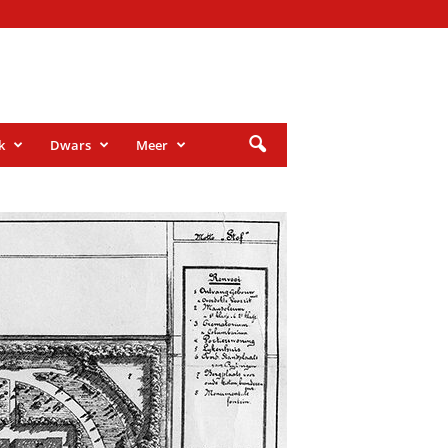
k
Dwars
Meer