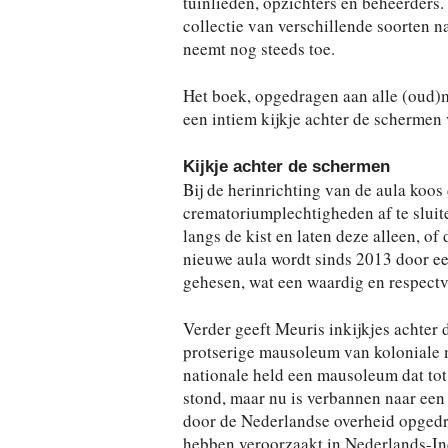
tuinlieden, opzichters en beheerders
collectie van verschillende soorten 
neemt nog steeds toe.
Het boek, opgedragen aan alle (oud)
een intiem kijkje achter de schermen 
Kijkje achter de schermen
Bij de herinrichting van de aula koo
crematoriumplechtigheden af te sluite
langs de kist en laten deze alleen, of d
nieuwe aula wordt sinds 2013 door een
gehesen, wat een waardig en respectv
Verder geeft Meuris inkijkjes achter 
protserige mausoleum van koloniale 
nationale held een mausoleum dat tot 
stond, maar nu is verbannen naar een u
door de Nederlandse overheid opgedr
hebben veroorzaakt in Nederlands-In