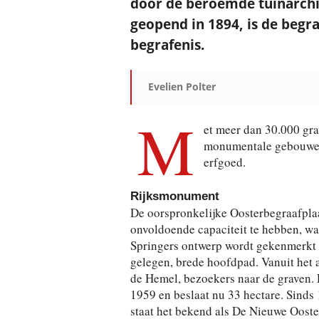
door de beroemde tuinarchi
geopend in 1894, is de begr
begrafenis.
Evelien Polter
M
et meer dan 30.000 gr
monumentale gebouwen, 
erfgoed.
Rijksmonument
De oorspronkelijke Oosterbegraafplaa
onvoldoende capaciteit te hebben, wa
Springers ontwerp wordt gekenmerkt 
gelegen, brede hoofdpad. Vanuit het 
de Hemel, bezoekers naar de graven. 
1959 en beslaat nu 33 hectare. Sind
staat het bekend als De Nieuwe Ooste