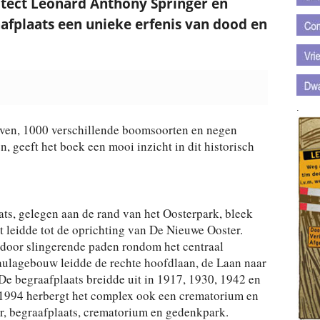
tect Leonard Anthony Springer en
aafplaats een unieke erfenis van dood en
.
aven, 1000 verschillende boomsoorten en negen
geeft het boek een mooi inzicht in dit historisch
ts, gelegen aan de rand van het Oosterpark, bleek
t leidde tot de oprichting van De Nieuwe Ooster.
door slingerende paden rondom het centraal
aulagebouw leidde de rechte hoofdlaan, de Laan naar
De begraafplaats breidde uit in 1917, 1930, 1942 en
s 1994 herbergt het complex ook een crematorium en
r, begraafplaats, crematorium en gedenkpark.