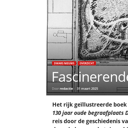
DWARS NIEUWS
OVERZICHT
Fascinerende
Door
redactie
-
31 maart 2025
Het rijk geïllustreerde boe
130 jaar oude begraafplaats
reis door de geschiedenis 