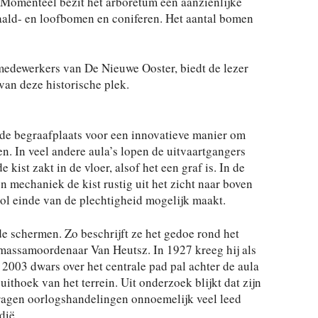
. Momenteel bezit het arboretum een aanzienlijke
naald- en loofbomen en coniferen. Het aantal bomen
medewerkers van De Nieuwe Ooster, biedt de lezer
van deze historische plek.
s de begraafplaats voor een innovatieve manier om
n. In veel andere aula’s lopen de uitvaartgangers
e kist zakt in de vloer, alsof het een graf is. In de
 mechaniek de kist rustig uit het zicht naar boven
ol einde van de plechtigheid mogelijk maakt.
de schermen. Zo beschrijft ze het gedoe rond het
massamoordenaar Van Heutsz. In 1927 kreeg hij als
2003 dwars over het centrale pad pal achter de aula
ithoek van het terrein. Uit onderzoek blijkt dat zijn
agen oorlogshandelingen onnoemelijk veel leed
dië.