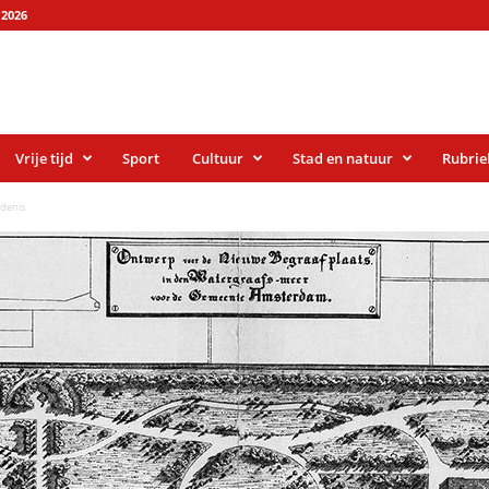
2026
Vrije tijd
Sport
Cultuur
Stad en natuur
Rubrie
edenis