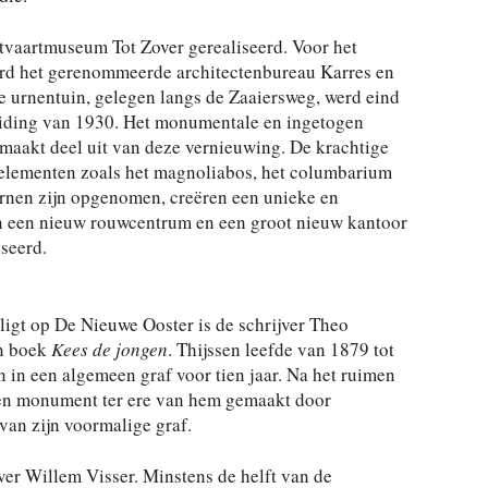
tvaartmuseum Tot Zover gerealiseerd. Voor het
rd het gerenommeerde architectenbureau Karres en
 urnentuin, gelegen langs de Zaaiersweg, werd eind
iding van 1930. Het monumentale en ingetogen
aakt deel uit van deze vernieuwing. De krachtige
n elementen zoals het magnoliabos, het columbarium
urnen zijn opgenomen, creëren een unieke en
n een nieuw rouwcentrum en een groot nieuw kantoor
seerd.
ligt op De Nieuwe Ooster is de schrijver Theo
jn boek
Kees de jongen
. Thijssen leefde van 1879 tot
 in een algemeen graf voor tien jaar. Na het ruimen
 een monument ter ere van hem gemaakt door
an zijn voormalige graf.
ver Willem Visser. Minstens de helft van de